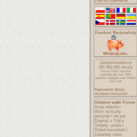
Listy od czytelników
Fundusz Racjonalisty
Wesprzyj nas..
Zarejestrowaliśmy
295.966.683
wizyty
Ponad 1062 autorów
napisało
dla nas 7343
tekstów.
Zajęłyby one 28930
stron A4
Najnowsze strony..
Archiwum streszczeń..
Ostatnie wątki Forum
:
iluzja wolności
Wzór na liczby
parzyste i nie par..
Dogmat o Trójcy
Świętej - próba l..
Diabeł tasmański i
zaraźliwy nowo..