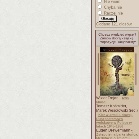
Nie wiem
Chyba nie
Raczej nie
Oddano 121 głosów.
Chcesz wiedzieć więcej?
Zamów dobrą książkę.
Propozycje Racjonalisty:
Wiktor Trojan -
Axis
Mundi
Tomasz Kośmider,
Marek Wesołowski (red.)
-
Kler w armii ludowej.
Duszpasterstwo
wojskowe w Polsce w
latach 1945-1956
Eugen Drewermann -
Zstępuję na barkę słońca.
Medytacje o śmierci i