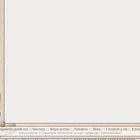
egulamin publikacji
Bannery
Mapa portalu
Reklama
Sklep
Zarejestruj się
Konta
] [
] [
] [
] [
] [
] [
Racjonalista
Copyright
redakcja
administrator
©
2000-2018 (e-mail:
|
)