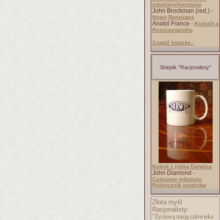
zmartwychwstaniu
John Brockman (red.) -
Nowy Renesans
Anatol France -
Kościół a
Rzeczpospolita
Znajdź książkę..
Sklepik "Racjonalisty"
Kubek z rybką Darwina
John Diamond -
Cudowne mikstury.
Podręcznik sceptyka
Złota myśl
Racjonalisty:
"Życiową misją człowieka