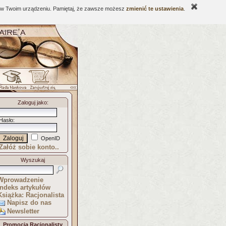
ne w Twoim urządzeniu. Pamiętaj, że zawsze możesz
zmienić te ustawienia
.
Zaloguj jako
:
Hasło
:
OpenID
Załóż sobie konto..
Wyszukaj
Wprowadzenie
Indeks artykułów
Książka: Racjonalista
Napisz do nas
Newsletter
Promocja Racjonalisty