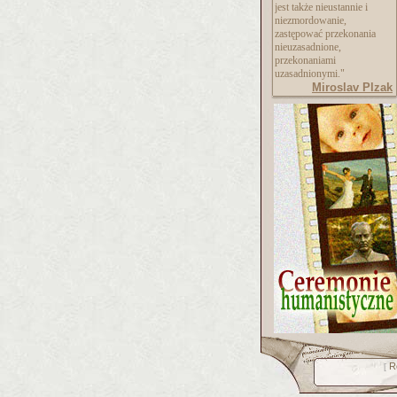
jest także nieustannie i
niezmordowanie,
zastępować przekonania
nieuzasadnione,
przekonaniami
uzasadnionymi."
Miroslav Plzak
R
[