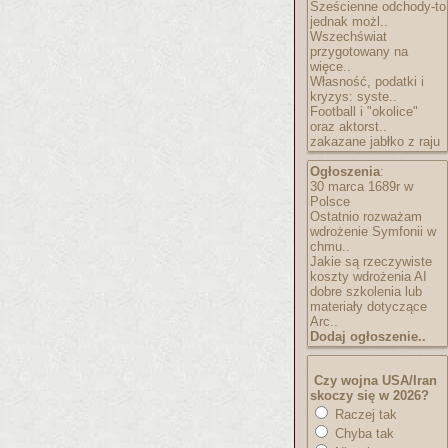
Sześcienne odchody-to
jednak możl..
Wszechświat
przygotowany na
więce..
Własność, podatki i
kryzys: syste..
Football i "okolice"
oraz aktorst..
zakazane jabłko z raju
Ogłoszenia
:
30 marca 1689r w
Polsce
Ostatnio rozważam
wdrożenie Symfonii w
chmu..
Jakie są rzeczywiste
koszty wdrożenia AI
dobre szkolenia lub
materiały dotyczące
Arc..
Dodaj ogłoszenie..
Czy wojna USA/Iran
skoczy się w 2026?
Raczej tak
Chyba tak