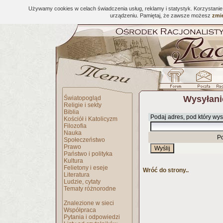
Używamy cookies w celach świadczenia usług, reklamy i statystyk. Korzystani
urządzeniu. Pamiętaj, że zawsze możesz
zmie
Wysyłani
Światopogląd
Religie i sekty
Biblia
Podaj adres, pod który wys
Kościół i Katolicyzm
Filozofia
Nauka
P
Społeczeństwo
Prawo
Państwo i polityka
Kultura
Felietony i eseje
Wróć do strony..
Literatura
Ludzie, cytaty
Tematy różnorodne
Znalezione w sieci
Współpraca
Pytania i odpowiedzi