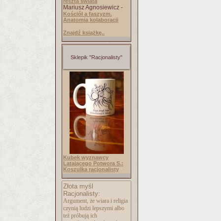
reszta świata
Mariusz Agnosiewicz -
Kościół a faszyzm.
Anatomia kolaboracji
Znajdź książkę..
Sklepik "Racjonalisty"
Kubek wyznawcy
Latającego Potwora S.:
Koszulka racjonalisty
Złota myśl
Racjonalisty:
Argument, że wiara i religia
czynią ludzi lepszymi albo
też próbują ich