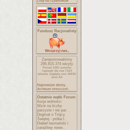
Listy od czytelników
Fundusz Racjonalisty
Wesprzyj nas..
Zarejestrowaliśmy
295.815.374
wizyty
Ponad 1062 autorów
napisało
dla nas 7343
tekstów.
Zajęłyby one 28930
stron A4
Najnowsze strony..
Archiwum streszczeń..
Ostatnie wątki Forum
:
iluzja wolności
Wzór na liczby
parzyste i nie par..
Dogmat o Trójcy
Świętej - próba l..
Diabeł tasmański i
zaraźliwy nowo..