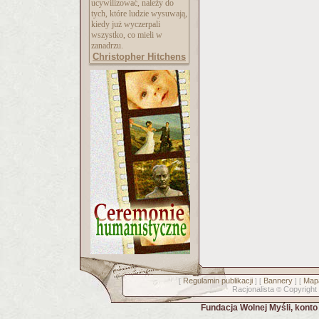
ucywilizować, należy do
tych, które ludzie wysuwają,
kiedy już wyczerpali
wszystko, co mieli w
zanadrzu.
Christopher Hitchens
Regulamin publikacji
Bannery
Mapa
[
] [
] [
Racjonalista
Copyright
©
Fundacja Wolnej Myśli, kont