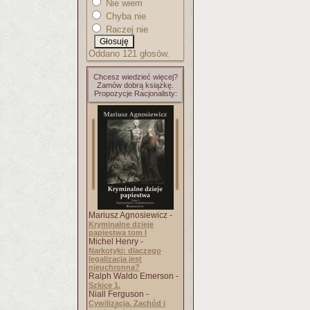
Nie wiem
Chyba nie
Raczej nie
Oddano 121 głosów.
Chcesz wiedzieć więcej?
Zamów dobrą książkę.
Propozycje Racjonalisty:
Mariusz Agnosiewicz -
Kryminalne dzieje
papiestwa tom I
Michel Henry -
Narkotyki: dlaczego
legalizacja jest
nieuchronna?
Ralph Waldo Emerson -
Szkice 1.
Niall Ferguson -
Cywilizacja. Zachód i