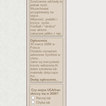
Sześcienne odchody-to
jednak możl..
Wszechświat
przygotowany na
więce..
Własność, podatki i
kryzys: syste..
Football i "okolice"
oraz aktorst..
zakazane jabłko z raju
Ogłoszenia
:
30 marca 1689r w
Polsce
Ostatnio rozważam
wdrożenie Symfonii w
chmu..
Jakie są rzeczywiste
koszty wdrożenia AI
dobre szkolenia lub
materiały dotyczące
Arc..
Dodaj ogłoszenie..
Czy wojna USA/Iran
skoczy się w 2026?
Raczej tak
Chyba tak