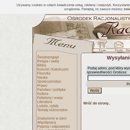
Używamy cookies w celach świadczenia usług, reklamy i statystyk. Korzystani
urządzeniu. Pamiętaj, że zawsze możesz
zmie
Wysyłani
Światopogląd
Religie i sekty
Biblia
Podaj adres, pod który wys
Kościół i Katolicyzm
sprawiedliwości Grotiusa
:
Filozofia
Nauka
Społeczeństwo
P
Prawo
Państwo i polityka
Kultura
Felietony i eseje
Literatura
Wróć do strony..
Ludzie, cytaty
Tematy różnorodne
Znalezione w sieci
Współpraca
Pytania i odpowiedzi