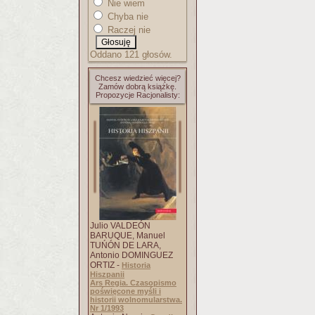
Nie wiem
Chyba nie
Raczej nie
Oddano 121 głosów.
Chcesz wiedzieć więcej?
Zamów dobrą książkę.
Propozycje Racjonalisty:
Julio VALDEÓN
BARUQUE, Manuel
TUŃÓN DE LARA,
Antonio DOMINGUEZ
ORTIZ -
Historia
Hiszpanii
Ars Regia. Czasopismo
poświęcone myśli i
historii wolnomularstwa.
Nr 1/1993