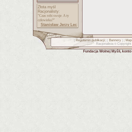
Złota myśl
Racjonalisty:
"Czas robi swoje. A ty
człowieku?"
Stanisław Jerzy Lec
Regulamin publikacji
Bannery
Mapa
[
] [
] [
Racjonalista
Copyright
©
Fundacja Wolnej Myśli, kont