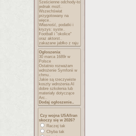
Sześcienne odchody-to
jednak możl..
Wszechświat
przygotowany na
więce..
Własność, podatki i
kryzys: syste..
Football i "okolice"
oraz aktorst..
zakazane jabłko z raju
Ogłoszenia
:
30 marca 1689r w
Polsce
Ostatnio rozważam
wdrożenie Symfonii w
chmu..
Jakie są rzeczywiste
koszty wdrożenia AI
dobre szkolenia lub
materiały dotyczące
Arc..
Dodaj ogłoszenie..
Czy wojna USA/Iran
skoczy się w 2026?
Raczej tak
Chyba tak