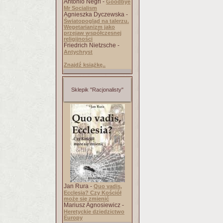
Antonio Negri -
Goodbye
Mr Socialism
Agnieszka Dyczewska -
Światopogląd na talerzu.
Wegetarianizm jako
przejaw współczesnej
religijności
Friedrich Nietzsche -
Antychryst
Znajdź książkę..
Sklepik "Racjonalisty"
Jan Rura -
Quo vadis,
Ecclesia? Czy Kościół
może się zmienić
Mariusz Agnosiewicz -
Heretyckie dziedzictwo
Europy