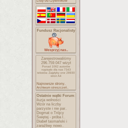
Listy od czytelników
Fundusz Racjonalisty
Wesprzyj nas..
Zarejestrowaliśmy
296.759.047
wizyt
Ponad 1062 autorów
napisało
dla nas 7343
tekstów.
Zajęłyby one 28930
stron A4
Najnowsze strony..
Archiwum streszczeń..
Ostatnie wątki Forum
:
iluzja wolności
Wzór na liczby
parzyste i nie par..
Dogmat o Trójcy
Świętej - próba l..
Diabeł tasmański i
zaraźliwy nowo..