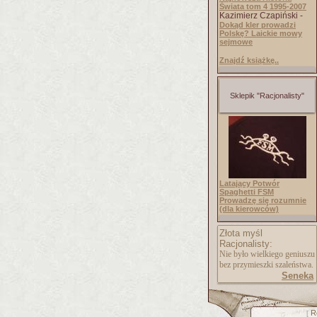
Świata tom 4 1995-2007
Kazimierz Czapiński -
Dokąd kler prowadzi
Polskę? Laickie mowy
sejmowe
Znajdź książkę..
Sklepik "Racjonalisty"
Latający Potwór
Spaghetti FSM
Prowadzę się rozumnie
(dla kierowców)
Złota myśl
Racjonalisty:
Nie było wielkiego geniuszu
bez przymieszki szaleństwa.
Seneka
R
[