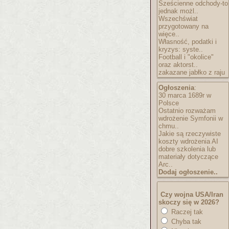
Sześcienne odchody-to
jednak możl..
Wszechświat
przygotowany na
więce..
Własność, podatki i
kryzys: syste..
Football i "okolice"
oraz aktorst..
zakazane jabłko z raju
Ogłoszenia
:
30 marca 1689r w
Polsce
Ostatnio rozważam
wdrożenie Symfonii w
chmu..
Jakie są rzeczywiste
koszty wdrożenia AI
dobre szkolenia lub
materiały dotyczące
Arc..
Dodaj ogłoszenie..
Czy wojna USA/Iran
skoczy się w 2026?
Raczej tak
Chyba tak