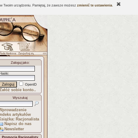
ne w Twoim urządzeniu. Pamiętaj, że zawsze możesz
zmienić te ustawienia
.
Zaloguj jako
:
Hasło
:
OpenID
Załóż sobie konto..
Wyszukaj
Wprowadzenie
Indeks artykułów
Książka: Racjonalista
Napisz do nas
Newsletter
Promocja Racjonalisty