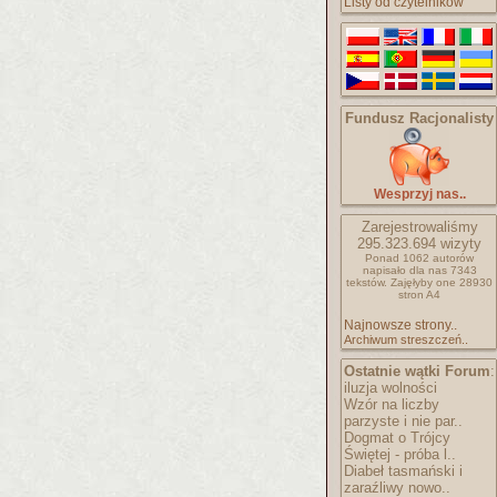
Listy od czytelników
Fundusz Racjonalisty
Wesprzyj nas..
Zarejestrowaliśmy
295.323.694
wizyty
Ponad 1062 autorów
napisało
dla nas 7343
tekstów.
Zajęłyby one 28930
stron A4
Najnowsze strony..
Archiwum streszczeń..
Ostatnie wątki Forum
:
iluzja wolności
Wzór na liczby
parzyste i nie par..
Dogmat o Trójcy
Świętej - próba l..
Diabeł tasmański i
zaraźliwy nowo..