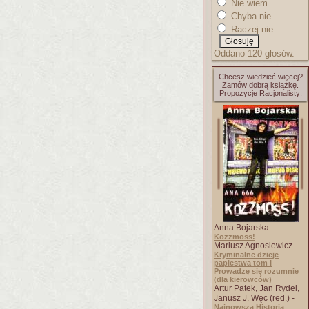
Nie wiem
Chyba nie
Raczej nie
Oddano 120 głosów.
Chcesz wiedzieć więcej?
Zamów dobrą książkę.
Propozycje Racjonalisty:
Anna Bojarska -
Kozzmoss!
Mariusz Agnosiewicz -
Kryminalne dzieje
papiestwa tom I
Prowadzę się rozumnie
(dla kierowców)
Artur Patek, Jan Rydel,
Janusz J. Węc (red.) -
Najnowsza Historia