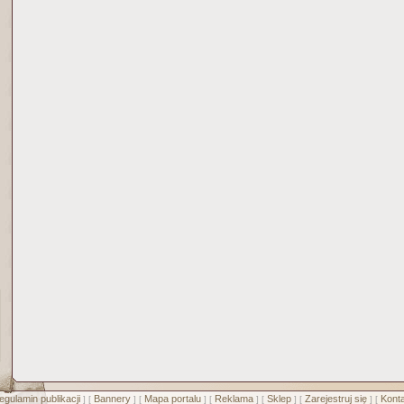
egulamin publikacji
Bannery
Mapa portalu
Reklama
Sklep
Zarejestruj się
Konta
] [
] [
] [
] [
] [
] [