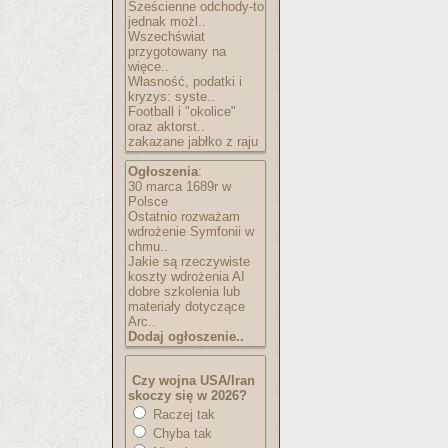
Sześcienne odchody-to
jednak możl..
Wszechświat
przygotowany na
więce..
Własność, podatki i
kryzys: syste..
Football i "okolice"
oraz aktorst..
zakazane jabłko z raju
Ogłoszenia
:
30 marca 1689r w
Polsce
Ostatnio rozważam
wdrożenie Symfonii w
chmu..
Jakie są rzeczywiste
koszty wdrożenia AI
dobre szkolenia lub
materiały dotyczące
Arc..
Dodaj ogłoszenie..
Czy wojna USA/Iran
skoczy się w 2026?
Raczej tak
Chyba tak