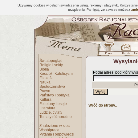
Używamy cookies w celach świadczenia usług, reklamy i statystyk. Korzystani
urządzeniu. Pamiętaj, że zawsze możesz
zmie
Wysyłani
Światopogląd
Religie i sekty
Biblia
Podaj adres, pod który wys
Kościół i Katolicyzm
Filozofia
Nauka
P
Społeczeństwo
Prawo
Państwo i polityka
Kultura
Felietony i eseje
Wróć do strony..
Literatura
Ludzie, cytaty
Tematy różnorodne
Znalezione w sieci
Współpraca
Pytania i odpowiedzi