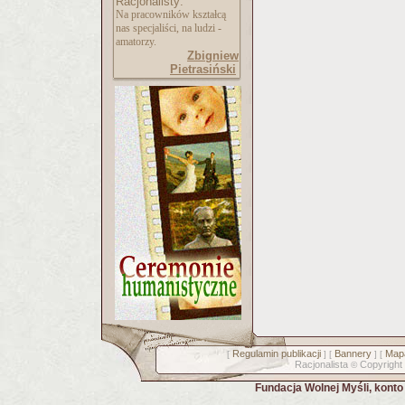
Racjonalisty:
Na pracowników kształcą
nas specjaliści, na ludzi -
amatorzy.
Zbigniew
Pietrasiński
Regulamin publikacji
Bannery
Mapa
[
] [
] [
Racjonalista
Copyright
©
Fundacja Wolnej Myśli, kont