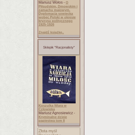
Mariusz Wołos -
O
Piłsudskim, Dmowskim i
zamachu majowym.
Dyplomacja sowiecka
wobec Polski w okresie
kryzysu politycznego
1925-1926
Znajdź książkę..
Sklepik "Racjonalisty"
Koszulka Wiara w
Człowieka
Mariusz Agnosiewicz -
Kryminalne dzieje
papiestwa tom II
Złota myśl