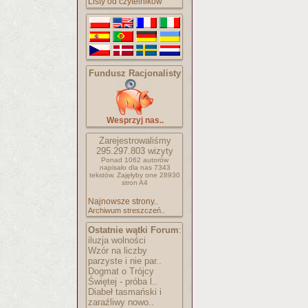
Listy od czytelników
Fundusz Racjonalisty
Wesprzyj nas..
Zarejestrowaliśmy
295.297.803
wizyty
Ponad 1062 autorów
napisało
dla nas 7343
tekstów.
Zajęłyby one 28930
stron A4
Najnowsze strony..
Archiwum streszczeń..
Ostatnie wątki Forum
:
iluzja wolności
Wzór na liczby
parzyste i nie par..
Dogmat o Trójcy
Świętej - próba l..
Diabeł tasmański i
zaraźliwy nowo..