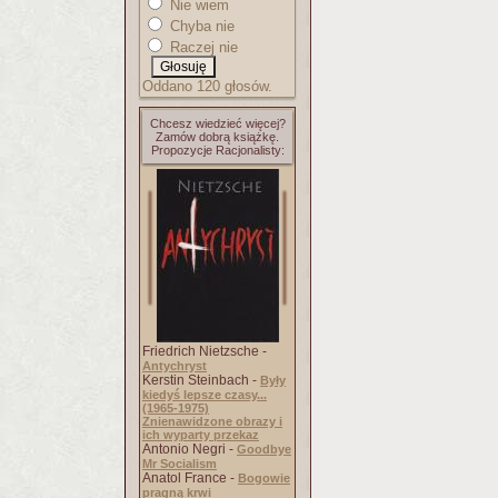
Nie wiem
Chyba nie
Raczej nie
Oddano 120 głosów.
Chcesz wiedzieć więcej?
Zamów dobrą książkę.
Propozycje Racjonalisty:
Friedrich Nietzsche -
Antychryst
Kerstin Steinbach -
Były
kiedyś lepsze czasy...
(1965-1975)
Znienawidzone obrazy i
ich wyparty przekaz
Antonio Negri -
Goodbye
Mr Socialism
Anatol France -
Bogowie
pragną krwi