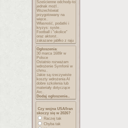
Sześcienne odchody-to
jednak możl..
Wszechświat
przygotowany na
więce..
Własność, podatki i
kryzys: syste..
Football i "okolice"
oraz aktorst..
zakazane jabłko z raju
Ogłoszenia
:
30 marca 1689r w
Polsce
Ostatnio rozważam
wdrożenie Symfonii w
chmu..
Jakie są rzeczywiste
koszty wdrożenia AI
dobre szkolenia lub
materiały dotyczące
Arc..
Dodaj ogłoszenie..
Czy wojna USA/Iran
skoczy się w 2026?
Raczej tak
Chyba tak