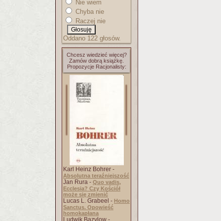
Nie wiem
Chyba nie
Raczej nie
Oddano 122 głosów.
Chcesz wiedzieć więcej?
Zamów dobrą książkę.
Propozycje Racjonalisty:
Karl Heinz Bohrer -
Absolutna teraźniejszość
Jan Rura -
Quo vadis,
Ecclesia? Czy Kościół
może się zmienić
Lucas L. Grabeel -
Homo
Sanctus. Opowieść
homokapłana
Ludwik Bazylow -