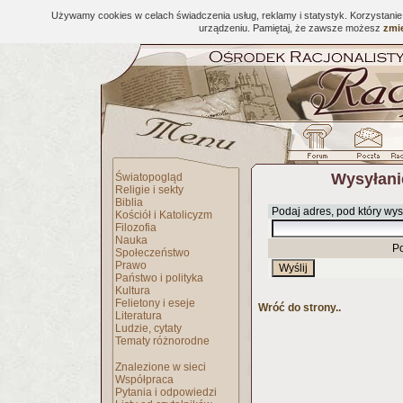
Używamy cookies w celach świadczenia usług, reklamy i statystyk. Korzystani
urządzeniu. Pamiętaj, że zawsze możesz
zmie
Wysyłani
Światopogląd
Religie i sekty
Biblia
Podaj adres, pod który wys
Kościół i Katolicyzm
Filozofia
Nauka
P
Społeczeństwo
Prawo
Państwo i polityka
Kultura
Felietony i eseje
Wróć do strony..
Literatura
Ludzie, cytaty
Tematy różnorodne
Znalezione w sieci
Współpraca
Pytania i odpowiedzi