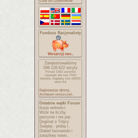
Listy od czytelników
Fundusz Racjonalisty
Wesprzyj nas..
Zarejestrowaliśmy
298.128.622
wizyty
Ponad 1062 autorów
napisało
dla nas 7343
tekstów.
Zajęłyby one 28930
stron A4
Najnowsze strony..
Archiwum streszczeń..
Ostatnie wątki Forum
:
iluzja wolności
Wzór na liczby
parzyste i nie par..
Dogmat o Trójcy
Świętej - próba l..
Diabeł tasmański i
zaraźliwy nowo..