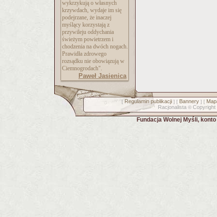
wykrzykują o własnych
krzywdach, wydaje im się
podejrzane, że inaczej
myślący korzystają z
przywileju oddychania
świeżym powietrzem i
chodzenia na dwóch nogach.
Prawidła zdrowego
rozsądku nie obowiązują w
Ciemnogrodach".
Paweł Jasienica
Regulamin publikacji
Bannery
Mapa
[
] [
] [
Racjonalista
Copyright
©
Fundacja Wolnej Myśli, kont