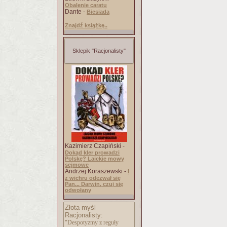
Obalenie caratu
Dante -
Biesiada
Znajdź książkę..
Sklepik "Racjonalisty"
Kazimierz Czapiński -
Dokąd kler prowadzi
Polskę? Laickie mowy
sejmowe
Andrzej Koraszewski -
I
z wichru odezwał się
Pan... Darwin, czuj się
odwołany
Złota myśl
Racjonalisty:
"Despotyzmy z reguły