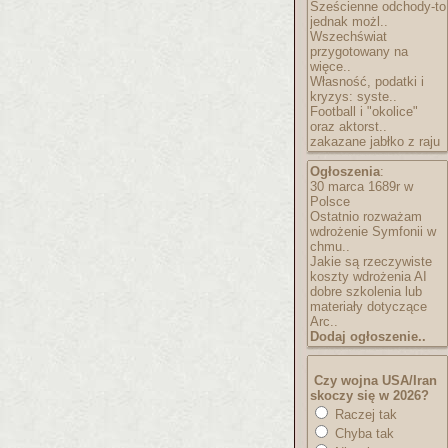
Sześcienne odchody-to
jednak możl..
Wszechświat
przygotowany na
więce..
Własność, podatki i
kryzys: syste..
Football i "okolice"
oraz aktorst..
zakazane jabłko z raju
Ogłoszenia
:
30 marca 1689r w
Polsce
Ostatnio rozważam
wdrożenie Symfonii w
chmu..
Jakie są rzeczywiste
koszty wdrożenia AI
dobre szkolenia lub
materiały dotyczące
Arc..
Dodaj ogłoszenie..
Czy wojna USA/Iran
skoczy się w 2026?
Raczej tak
Chyba tak