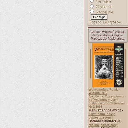
Nie wiem
Chyba nie
Raczej nie
Oddano 120 głosów.
Chcesz wiedzieć więcej?
Zamów dobrą książkę.
Propozycje Racjonalisty:
Wolnomularz Polski -
Wiosna 2012
Ars Regia. Czasopismo
poświęcone myśli i
historii wolnomularstwa.
Nr 1/1993
Mariusz Agnosiewicz -
Kryminalne dzieje
papiestwa tom II
Barbara Włodarczyk -
Nie ma jednej Rosji