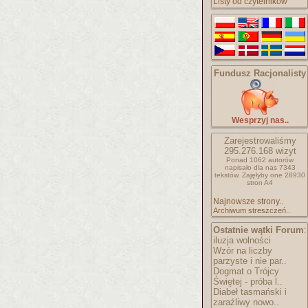
Listy od czytelników
Fundusz Racjonalisty
Wesprzyj nas..
Zarejestrowaliśmy
295.276.168
wizyt
Ponad 1062 autorów
napisało
dla nas 7343
tekstów.
Zajęłyby one 28930
stron A4
Najnowsze strony..
Archiwum streszczeń..
Ostatnie wątki Forum
:
iluzja wolności
Wzór na liczby
parzyste i nie par..
Dogmat o Trójcy
Świętej - próba l..
Diabeł tasmański i
zaraźliwy nowo..