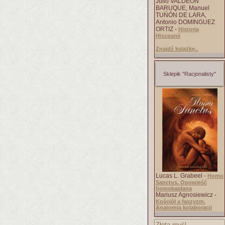
Julio VALDEÓN
BARUQUE, Manuel
TUŃÓN DE LARA,
Antonio DOMINGUEZ
ORTIZ -
Historia
Hiszpanii
Znajdź książkę..
Sklepik "Racjonalisty"
Lucas L. Grabeel -
Homo
Sanctus. Opowieść
homokapłana
Mariusz Agnosiewicz -
Kościół a faszyzm.
Anatomia kolaboracji
Złota myśl