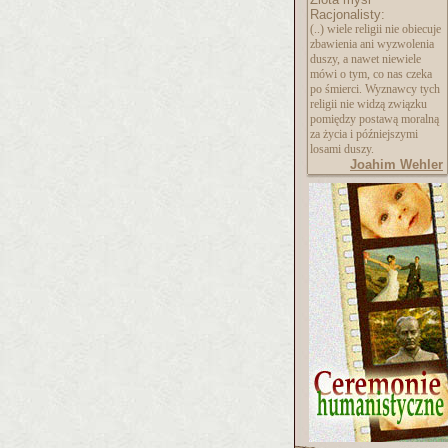
Racjonalisty:
(..) wiele religii nie obiecuje
zbawienia ani wyzwolenia
duszy, a nawet niewiele
mówi o tym, co nas czeka
po śmierci. Wyznawcy tych
religii nie widzą związku
pomiędzy postawą moralną
za życia i późniejszymi
losami duszy.
Joahim Wehler