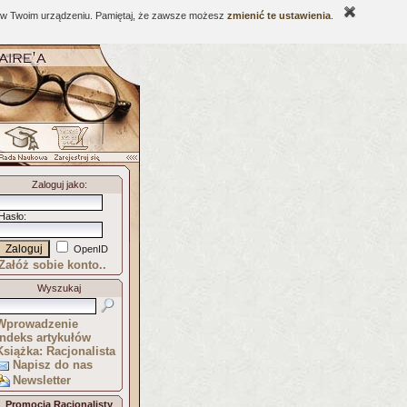
ne w Twoim urządzeniu. Pamiętaj, że zawsze możesz
zmienić te ustawienia
.
Zaloguj jako
:
Hasło
:
OpenID
Załóż sobie konto..
Wyszukaj
Wprowadzenie
Indeks artykułów
Książka: Racjonalista
Napisz do nas
Newsletter
Promocja Racjonalisty