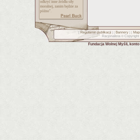
odkryć inne źródła siły
moralnej, zanim będzie za
późno".
Pearl Buck
Regulamin publikacji
Bannery
Mapa
[
] [
] [
Racjonalista
Copyright
©
Fundacja Wolnej Myśli, kont