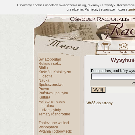
Używamy cookies w celach świadczenia usług, reklamy i statystyk. Korzystani
urządzeniu. Pamiętaj, że zawsze możesz
zmie
Wysyłani
Światopogląd
Religie i sekty
Biblia
Podaj adres, pod który wys
Kościół i Katolicyzm
Filozofia
Nauka
P
Społeczeństwo
Prawo
Państwo i polityka
Kultura
Felietony i eseje
Wróć do strony..
Literatura
Ludzie, cytaty
Tematy różnorodne
Znalezione w sieci
Współpraca
Pytania i odpowiedzi