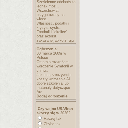
Sześcienne odchody-to
jednak możl..
Wszechświat
przygotowany na
więce..
Własność, podatki i
kryzys: syste..
Football i "okolice"
oraz aktorst..
zakazane jabłko z raju
Ogłoszenia
:
30 marca 1689r w
Polsce
Ostatnio rozważam
wdrożenie Symfonii w
chmu..
Jakie są rzeczywiste
koszty wdrożenia AI
dobre szkolenia lub
materiały dotyczące
Arc..
Dodaj ogłoszenie..
Czy wojna USA/Iran
skoczy się w 2026?
Raczej tak
Chyba tak