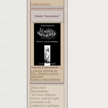
Znajdź książkę..
Sklepik "Racjonalisty"
Andrzej Koraszewski -
I
z wichru odezwał się
Pan... Darwin, czuj się
odwołany
Kubek z rybką Darwina
Złota myśl
Racjonalisty:
"Być może religia jest
martwa, a jeśli tak, lepiej
przyjmijmy to do
wiadomości i spróbujmy