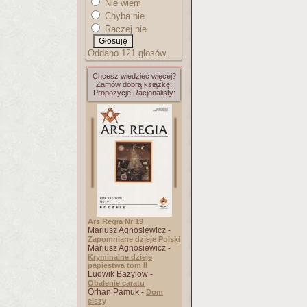
Nie wiem
Chyba nie
Raczej nie
Oddano 121 głosów.
Chcesz wiedzieć więcej?
Zamów dobrą książkę.
Propozycje Racjonalisty:
Ars Regia Nr 19
Mariusz Agnosiewicz -
Zapomniane dzieje Polski
Mariusz Agnosiewicz -
Kryminalne dzieje
papiestwa tom II
Ludwik Bazylow -
Obalenie caratu
Orhan Pamuk -
Dom
ciszy