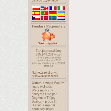
Listy od czytelników
Fundusz Racjonalisty
Wesprzyj nas..
Zarejestrowaliśmy
295.949.281
wizyt
Ponad 1062 autorów
napisało
dla nas 7343
tekstów.
Zajęłyby one 28930
stron A4
Najnowsze strony..
Archiwum streszczeń..
Ostatnie wątki Forum
:
iluzja wolności
Wzór na liczby
parzyste i nie par..
Dogmat o Trójcy
Świętej - próba l..
Diabeł tasmański i
zaraźliwy nowo..