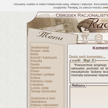
Używamy cookies w celach świadczenia usług, reklamy i statystyk. Korzystani
urządzeniu. Pamiętaj, że zawsze możesz
zmie
Koment
Światopogląd
Religie i sekty
Biblia
Dodaj swój komentarz…
Kościół i Katolicyzm
zoofil - Błąd :D
Filozofia
Nauka
"Powszechnie przyjmuje się, że sodomia ozna
Społeczeństwo
seksualne pochodzi od bi
Prawo
mieszkańców Sodomy lecz 
Państwo i polityka
możnaby wysnuwać niepraw
Kultura
Felietony i eseje
Literatura
Reklama
Ludzie, cytaty
Tematy różnorodne
Znalezione w sieci
Współpraca
Pytania i odpowiedzi