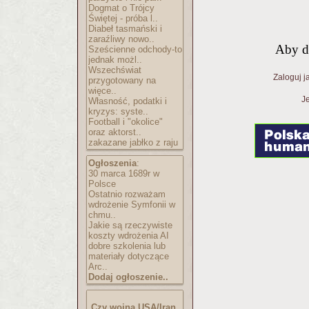
Dogmat o Trójcy
Świętej - próba l..
Diabeł tasmański i
zaraźliwy nowo..
Aby d
Sześcienne odchody-to
jednak możl..
Wszechświat
Zaloguj j
przygotowany na
więce..
Je
Własność, podatki i
kryzys: syste..
Football i "okolice"
oraz aktorst..
zakazane jabłko z raju
Ogłoszenia
:
30 marca 1689r w
Polsce
Ostatnio rozważam
wdrożenie Symfonii w
chmu..
Jakie są rzeczywiste
koszty wdrożenia AI
dobre szkolenia lub
materiały dotyczące
Arc..
Dodaj ogłoszenie..
Czy wojna USA/Iran