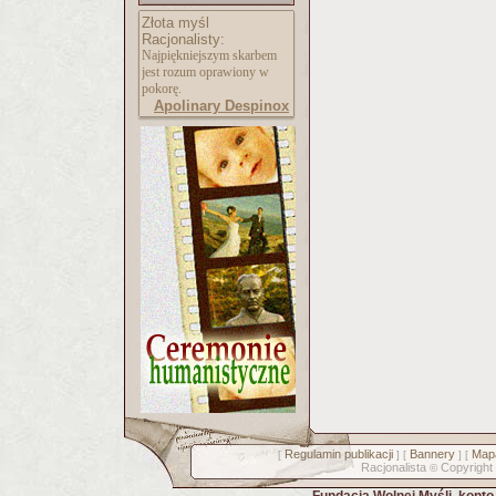
Złota myśl
Racjonalisty:
Najpiękniejszym skarbem
jest rozum oprawiony w
pokorę.
Apolinary Despinox
Regulamin publikacji
Bannery
Mapa
[
] [
] [
Racjonalista
Copyright
©