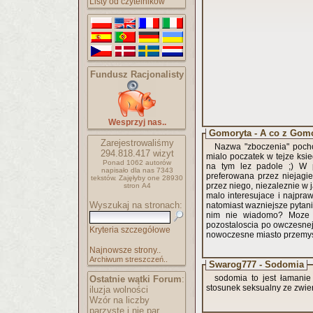
Listy od czytelników
Fundusz Racjonalisty
Wesprzyj nas..
Gomoryta - A co z Gom
Zarejestrowaliśmy
Nazwa "zboczenia" pocho
294.818.417
wizyt
mialo poczatek w tejze ksie
Ponad 1062 autorów
na tym lez padole ;) W p
napisało
dla nas 7343
preferowana przez niejagie
tekstów.
Zajęłyby one 28930
przez niego, niezaleznie w 
stron A4
malo interesujace i najpr
Wyszukaj na stronach:
natomiast wazniejsze pytani
nim nie wiadomo? Moze 
pozostaloscia po owczesnej swietnosci jest 
Kryteria szczegółowe
nowoczesne miasto przemy
Najnowsze strony..
Archiwum streszczeń..
Swarog777 - Sodomia
sodomia to jest łamanie
Ostatnie wątki Forum
:
stosunek seksualny ze zwie
iluzja wolności
Wzór na liczby
parzyste i nie par..