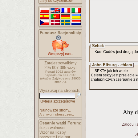
Listy od czytelników
Fundusz Racjonalisty
Sebek
Kurs Cudów jest drogą do
Wesprzyj nas..
Zarejestrowaliśmy
John Elfsurg - chłam
295.907.385
wizyt
SEKTA jak ich wiele
Ponad 1062 autorów
Celem sekty jest przejecie
napisało
dla nas 7343
tekstów.
Zajęłyby one 28930
chałupniczych czerpanie z n
stron A4
Wyszukaj na stronach:
Kryteria szczegółowe
Najnowsze strony..
Aby d
Archiwum streszczeń..
Ostatnie wątki Forum
:
Zaloguj j
iluzja wolności
Wzór na liczby
Je
parzyste i nie par..