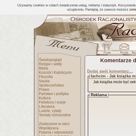
Używamy cookies w celach świadczenia usług, reklamy i statystyk. Korzystani
urządzeniu. Pamiętaj, że zawsze możesz
zmie
Komentarze d
Światopogląd
Religie i sekty
Biblia
Dodaj swój komentarz…
Kościół i Katolicyzm
łachcim - Jak książka 
Filozofia
Nauka
Jak książka może być sek
Społeczeństwo
Prawo
Państwo i polityka
Reklama
Kultura
Felietony i eseje
Literatura
Ludzie, cytaty
Tematy różnorodne
Znalezione w sieci
Współpraca
Pytania i odpowiedzi