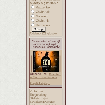
skoczy się w 2026?
Raczej tak
Chyba tak
Nie wiem
Chyba nie
Raczej nie
Oddano 121 głosów.
Chcesz wiedzieć więcej?
Zamów dobrą książkę.
Propozycje Racjonalisty:
Umberto Eco -
Cmentarz
w Pradze - audiobook
Znajdź książkę..
Złota myśl
Racjonalisty:
"Religia (...) jest
największym wrogiem