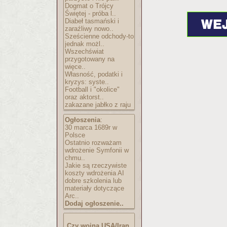
Dogmat o Trójcy
Świętej - próba l..
Diabeł tasmański i
zaraźliwy nowo..
Sześcienne odchody-to
jednak możl..
Wszechświat
przygotowany na
więce..
Własność, podatki i
kryzys: syste..
Football i "okolice"
oraz aktorst..
zakazane jabłko z raju
Ogłoszenia
:
30 marca 1689r w
Polsce
Ostatnio rozważam
wdrożenie Symfonii w
chmu..
Jakie są rzeczywiste
koszty wdrożenia AI
dobre szkolenia lub
materiały dotyczące
Arc..
Dodaj ogłoszenie..
Czy wojna USA/Iran