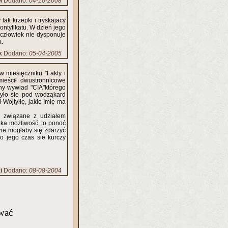
M
Dodano:
04-10-2008
ak krzepki i tryskajacy
ntyfikatu. W dzień jego
człowiek nie dysponuje
a.
k
Dodano:
05-04-2005
w miesięczniku "Fakty i
ieścił dwustronnicowe
any wywiad "CIA"którego
dbyło sie pod wodząkard
Wojtyłłę, jakie Imię ma
e związane z udziałem
aka możliwość, to ponoć
zie mogłaby się zdarzyć
 jego czas sie kurczy
i
Dodano:
08-08-2004
wać