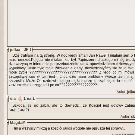
jollaa - JP I
Dziś trafiłam na tą stronę. W noc kiedy zmarł Jan Paweł I miałam sen o t
musi umrzeć.Pojęcia nie miałam kto był Papieżem i dlaczego mi się wtedy
dziewczyną w internacie,po przebudzeniu zaraz opowiedziałam dziewczynom
wyjątkowy. Jakie było moje ździwienie kiedy dowiedziałyśmy się że to fakt
moje życie ???????????????????????????????? Z tego co mi mówił 
szczęśliwie coś w tym jest i choć dziś mam problemy wierzę ,że miną.
szczęślia. Może On uzdrowi mojego męża,muszę zacząć się o to modlić.
zrozumieć ,dlaczego mi i po co??????????????????
Autor:
jolla
ola
1 na 1
Szkoda, że go zabili, ale to dowiedzi, że Kościół jest gotowy zabij
racji. (racji?)
Autor:
ol
MagdaM
Hm a wszyscy milczą a kościół jakoś wogóle nie oprusza tej sprawy...