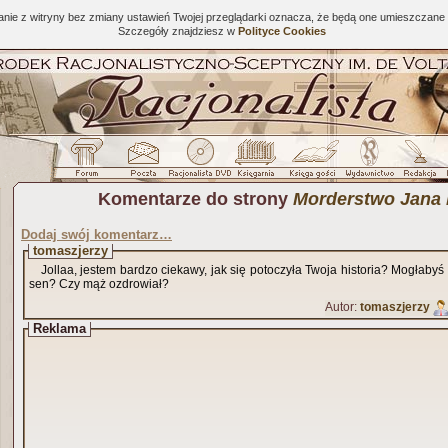
tanie z witryny bez zmiany ustawień Twojej przeglądarki oznacza, że będą one umieszcza
Szczegóły znajdziesz w
Polityce Cookies
Komentarze do strony
Morderstwo Jana 
Dodaj swój komentarz…
tomaszjerzy
Jollaa, jestem bardzo ciekawy, jak się potoczyła Twoja historia? Mogłaby
sen? Czy mąż ozdrowiał?
Autor:
tomaszjerzy
Reklama