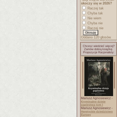
skoczy się w 2026?
Raczej tak
Chyba tak
Nie wiem
Chyba nie
Raczej nie
Oddano 120 głosów.
Chcesz wiedzieć więcej?
Zamów dobrą książkę.
Propozycje Racjonalisty:
Mariusz Agnosiewicz -
Kryminalne dzieje
papiestwa tom I
Mariusz Agnosiewicz -
Heretyckie dziedzictwo
Europy