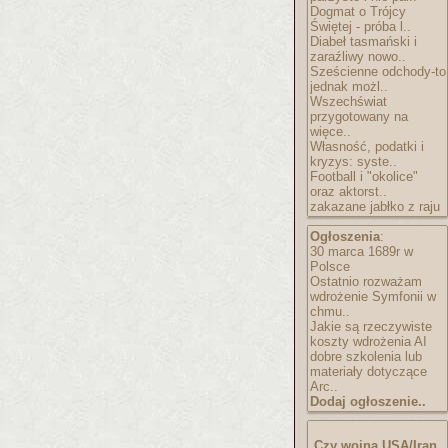
Dogmat o Trójcy
Świętej - próba l..
Diabeł tasmański i
zaraźliwy nowo..
Sześcienne odchody-to
jednak możl..
Wszechświat
przygotowany na
więce..
Własność, podatki i
kryzys: syste..
Football i "okolice"
oraz aktorst..
zakazane jabłko z raju
Ogłoszenia
:
30 marca 1689r w
Polsce
Ostatnio rozważam
wdrożenie Symfonii w
chmu..
Jakie są rzeczywiste
koszty wdrożenia AI
dobre szkolenia lub
materiały dotyczące
Arc..
Dodaj ogłoszenie..
Czy wojna USA/Iran