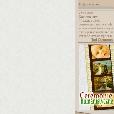
Znajdź książkę..
Złota myśl
Racjonalisty:
(..) żadna z metod
poznawczych stosowanych
w celu uzasadnienia wiary w
tezy supernaturalistycz
ne nie
jest adekwatna do tego celu.
Tad Clements