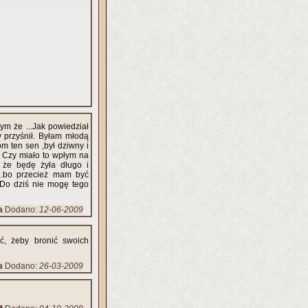
ym że ...Jak powiedział
 przyśnił. Byłam młodą
 ten sen ,był dziwny i
. Czy miało to wpłym na
że będę żyła długo i
...bo przecież mam być
 Do dziś nie mogę tego
a
Dodano:
12-06-2009
ać, żeby bronić swoich
a
Dodano:
26-03-2009