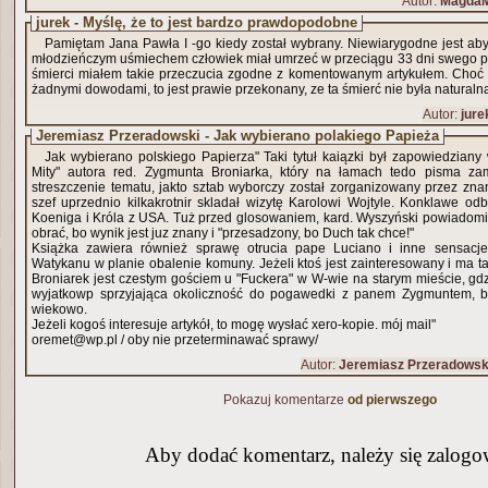
Autor:
Magda
jurek - Myślę, że to jest bardzo prawdopodobne
Pamiętam Jana Pawła I -go kiedy został wybrany. Niewiarygodne jest aby t
młodzieńczym uśmiechem człowiek miał umrzeć w przeciągu 33 dni swego po
śmierci miałem takie przeczucia zgodne z komentowanym artykułem. Choć 
żadnymi dowodami, to jest prawie przekonany, ze ta śmierć nie była naturaln
Autor:
jure
Jeremiasz Przeradowski - Jak wybierano polakiego Papieża
Jak wybierano polskiego Papierza" Taki tytuł kaiązki był zapowiedziany 
Mity" autora red. Zygmunta Broniarka, który na łamach tedo pisma zam
streszczenie tematu, jakto sztab wyborczy został zorganizowany przez zn
szef uprzednio kilkakrotnir skladał wizytę Karolowi Wojtyle. Konklawe o
Koeniga i Króla z USA. Tuż przed glosowaniem, kard. Wyszyński powiadomił 
obrać, bo wynik jest juz znany i "przesadzony, bo Duch tak chce!"
Książka zawiera również sprawę otrucia pape Luciano i inne sensacj
Watykanu w planie obalenie komuny. Jeżeli ktoś jest zainteresowany i ma t
Broniarek jest czestym gościem u "Fuckera" w W-wie na starym mieście, gd
wyjatkowp sprzyjająca okoliczność do pogawedki z panem Zygmuntem, bo
wiekowo.
Jeżeli kogoś interesuje artykół, to mogę wysłać xero-kopie. mój mail"
oremet@wp.pl / oby nie przeterminawać sprawy/
Autor:
Jeremiasz Przeradowsk
Pokazuj komentarze
od pierwszego
Aby dodać komentarz, należy się zalogo