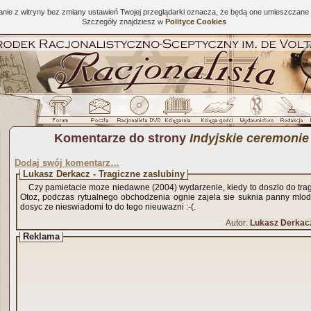
tanie z witryny bez zmiany ustawień Twojej przeglądarki oznacza, że będą one umieszcza
Szczegóły znajdziesz w
Polityce Cookies
Komentarze do strony
Indyjskie ceremonie
Dodaj swój komentarz…
Lukasz Derkacz - Tragiczne zaslubiny
Czy pamietacie moze niedawne (2004) wydarzenie, kiedy to doszlo do trag
Otoz, podczas rytualnego obchodzenia ognie zajela sie suknia panny mlode
dosyc ze nieswiadomi to do tego nieuwazni :-(.
Autor:
Lukasz Derkac
Reklama