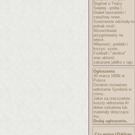
Dogmat o Trójcy
Świętej - próba l..
Diabeł tasmański i
zaraźliwy nowo..
Sześcienne odchody-to
jednak możl..
Wszechświat
przygotowany na
więce..
Własność, podatki i
kryzys: syste..
Football i "okolice"
oraz aktorst..
zakazane jabłko z raju
Ogłoszenia
:
30 marca 1689r w
Polsce
Ostatnio rozważam
wdrożenie Symfonii w
chmu..
Jakie są rzeczywiste
koszty wdrożenia AI
dobre szkolenia lub
materiały dotyczące
Arc..
Dodaj ogłoszenie..
Czy wojna USA/Iran