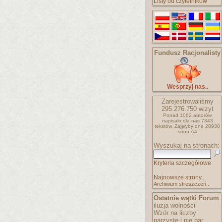
Listy od czytelników
Fundusz Racjonalisty
Wesprzyj nas..
Zarejestrowaliśmy
295.276.750
wizyt
Ponad 1062 autorów
napisało
dla nas 7343
tekstów.
Zajęłyby one 28930
stron A4
Wyszukaj na stronach:
Kryteria szczegółowe
Najnowsze strony..
Archiwum streszczeń..
Ostatnie wątki Forum
:
iluzja wolności
Wzór na liczby
parzyste i nie par..