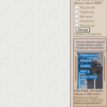
skoczy się w 2026?
Raczej tak
Chyba tak
Nie wiem
Chyba nie
Raczej nie
Oddano 120 głosów.
Chcesz wiedzieć więcej?
Zamów dobrą książkę.
Propozycje Racjonalisty:
Artur Patek, Jan Rydel,
Janusz J. Węc (red.) -
Najnowsza Historia
Świata tom 4 1995-2007
Mariusz Agnosiewicz -
Zapomniane dzieje Polski