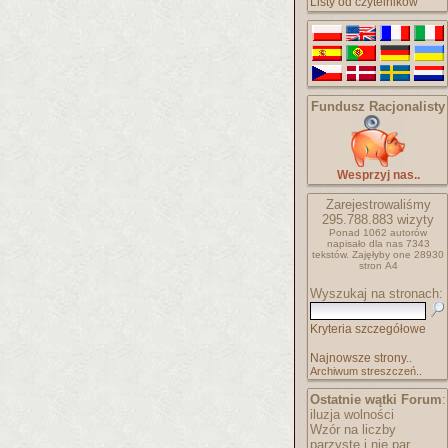
Listy od czytelników
Fundusz Racjonalisty
Wesprzyj nas..
Zarejestrowaliśmy
295.788.883
wizyty
Ponad 1062 autorów
napisało
dla nas 7343
tekstów.
Zajęłyby one 28930
stron A4
Wyszukaj na stronach:
Kryteria szczegółowe
Najnowsze strony..
Archiwum streszczeń..
Ostatnie wątki Forum
:
iluzja wolności
Wzór na liczby
parzyste i nie par..