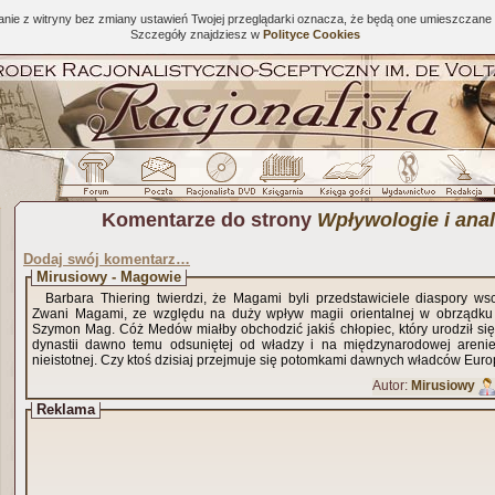
tanie z witryny bez zmiany ustawień Twojej przeglądarki oznacza, że będą one umieszcza
Szczegóły znajdziesz w
Polityce Cookies
Komentarze do strony
Wpływologie i ana
Dodaj swój komentarz…
Mirusiowy - Magowie
Barbara Thiering twierdzi, że Magami byli przedstawiciele diaspory wsc
Zwani Magami, ze względu na duży wpływ magii orientalnej w obrządku
Szymon Mag. Cóż Medów miałby obchodzić jakiś chłopiec, który urodził się 
dynastii dawno temu odsuniętej od władzy i na międzynarodowej arenie politycznej całkowicie
nieistotnej. Czy ktoś dzisiaj przejmuje się potomkami dawnych władców Eur
Autor:
Mirusiowy
Reklama