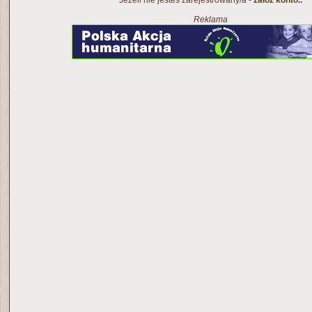
Jeżeli nie jesteś zarejestrowany/a -
załóż konto..
Reklama