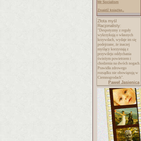
Mr Socialism
Znajdź książkę..
Złota myśl
Racjonalisty:
"Despotyzmy z reguły
wykrzykują o własnych
krzywdach, wydaje im się
podejrzane, że inaczej
myślący korzystają z
przywileju oddychania
świeżym powietrzem i
chodzenia na dwóch nogach.
Prawidła zdrowego
rozsądku nie obowiązują w
Ciemnogrodach".
Paweł Jasienica