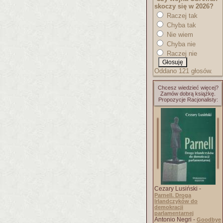
skoczy się w 2026?
Raczej tak
Chyba tak
Nie wiem
Chyba nie
Raczej nie
Oddano 121 głosów.
Chcesz wiedzieć więcej?
Zamów dobrą książkę.
Propozycje Racjonalisty:
Cezary Lusiński -
Parnell. Droga
Irlandczyków do
demokracji
parlamentarnej
Antonio Negri -
Goodbye