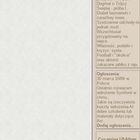
Dogmat o Trójcy
Świętej - próba l..
Diabeł tasmański i
zaraźliwy nowo..
Sześcienne odchody-to
jednak możl..
Wszechświat
przygotowany na
więce..
Własność, podatki i
kryzys: syste..
Football i "okolice"
oraz aktorst..
zakazane jabłko z raju
Ogłoszenia
:
30 marca 1689r w
Polsce
Ostatnio rozważam
wdrożenie Symfonii w
chmu..
Jakie są rzeczywiste
koszty wdrożenia AI
dobre szkolenia lub
materiały dotyczące
Arc..
Dodaj ogłoszenie..
Czy wojna USA/Iran