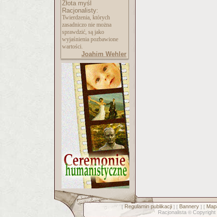
Złota myśl
Racjonalisty:
Twierdzenia, których
zasadniczo nie można
sprawdzić, są jako
wyjaśnienia pozbawione
wartości.
Joahim Wehler
Regulamin publikacji
Bannery
Mapa
[
] [
] [
Racjonalista
Copyright
©