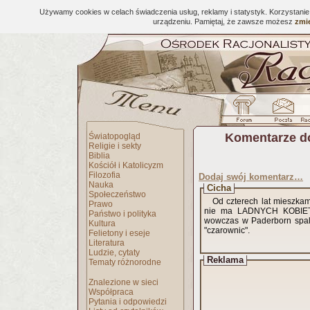
Używamy cookies w celach świadczenia usług, reklamy i statystyk. Korzystani
urządzeniu. Pamiętaj, że zawsze możesz
zmie
Komentarze d
Światopogląd
Religie i sekty
Biblia
Kościół i Katolicyzm
Filozofia
Dodaj swój komentarz…
Nauka
Cicha
Społeczeństwo
Od czterech lat mieszka
Prawo
nie ma LADNYCH KOBIET(w 
Państwo i polityka
wowczas w Paderborn spalon
Kultura
"czarownic".
Felietony i eseje
Literatura
Ludzie, cytaty
Reklama
Tematy różnorodne
Znalezione w sieci
Współpraca
Pytania i odpowiedzi