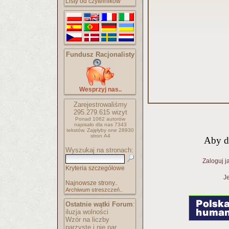
Listy od czytelników
Fundusz Racjonalisty
Wesprzyj nas..
Zarejestrowaliśmy
295.279.615
wizyt
Ponad 1062 autorów
napisało
dla nas 7343
tekstów.
Zajęłyby one 28930
stron A4
Aby d
Wyszukaj na stronach:
Zaloguj j
Kryteria szczegółowe
Je
Najnowsze strony..
Archiwum streszczeń..
Ostatnie wątki Forum
:
iluzja wolności
Wzór na liczby
parzyste i nie par..