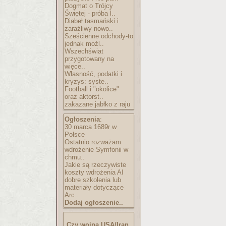
Dogmat o Trójcy
Świętej - próba l..
Diabeł tasmański i
zaraźliwy nowo..
Sześcienne odchody-to
jednak możl..
Wszechświat
przygotowany na
więce..
Własność, podatki i
kryzys: syste..
Football i "okolice"
oraz aktorst..
zakazane jabłko z raju
Ogłoszenia
:
30 marca 1689r w
Polsce
Ostatnio rozważam
wdrożenie Symfonii w
chmu..
Jakie są rzeczywiste
koszty wdrożenia AI
dobre szkolenia lub
materiały dotyczące
Arc..
Dodaj ogłoszenie..
Czy wojna USA/Iran