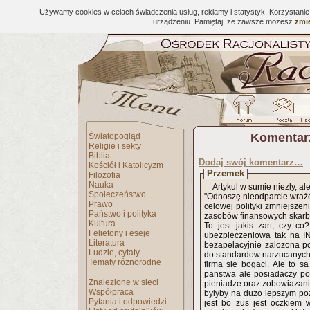
Używamy cookies w celach świadczenia usług, reklamy i statystyk. Korzystani
urządzeniu. Pamiętaj, że zawsze możesz
zmie
Komentar
Światopogląd
Religie i sekty
Biblia
Dodaj swój komentarz…
Kościół i Katolicyzm
Przemek
Filozofia
Nauka
Artykul w sumie niezly, al
Społeczeństwo
"Odnoszę nieodparcie wrażen
Prawo
celowej polityki zmniejszen
Państwo i polityka
zasobów finansowych skarbu
Kultura
To jest jakis zart, czy 
Felietony i eseje
ubezpieczeniowa tak na IN
Literatura
bezapelacyjnie zalozona po
Ludzie, cytaty
do standardow narzucanych 
Tematy różnorodne
firma sie bogaci. Ale to s
panstwa ale posiadaczy pol
Znalezione w sieci
pieniadze oraz zobowiazani
Współpraca
bylyby na duzo lepszym pozi
Pytania i odpowiedzi
jest bo zus jest oczkiem