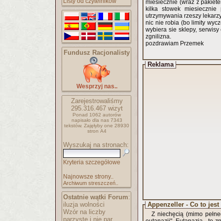
Listy od czytelników
miesiecznie (wraz z pakie
kilka stowek miesiecznie
utrzymywania rzeszy lekarzy
nic nie robia (bo limity wyc
wybiera sie sklepy, serwisy
zgnilizna.
pozdrawiam Przemek
Fundusz Racjonalisty
Reklama
Wesprzyj nas..
Zarejestrowaliśmy
295.316.467
wizyt
Ponad 1062 autorów
napisało
dla nas 7343
tekstów.
Zajęłyby one 28930
stron A4
Wyszukaj na stronach:
Kryteria szczegółowe
Najnowsze strony..
Archiwum streszczeń..
Ostatnie wątki Forum
:
iluzja wolności
Appenzeller - Co to jest
Wzór na liczby
Z niechęcią (mimo pełneg
parzyste i nie par..