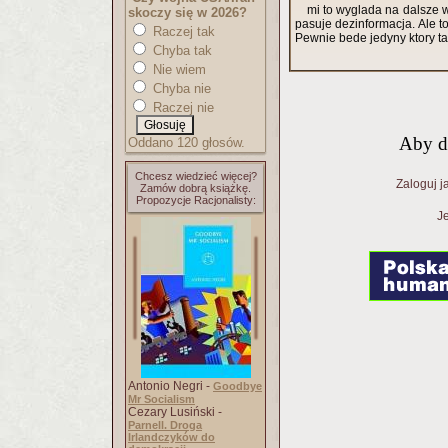
mi to wyglada na dalsze wprowadzanie mysli Hitlera...na 
skoczy się w 2026?
pasuje dezinformacja. Ale 
Raczej tak
Pewnie bede jedyny ktory ta
Chyba tak
Nie wiem
Chyba nie
Raczej nie
Aby d
Oddano 120 głosów.
Chcesz wiedzieć więcej?
Zaloguj j
Zamów dobrą książkę.
Propozycje Racjonalisty:
Je
Antonio Negri -
Goodbye
Mr Socialism
Cezary Lusiński -
Parnell. Droga
Irlandczyków do