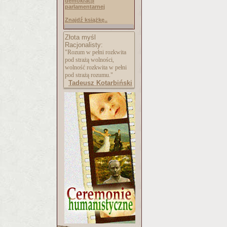
demokracji
parlamentarnej
Znajdź książkę..
Złota myśl
Racjonalisty:
"Rozum w pełni rozkwita
pod strażą wolności,
wolność rozkwita w pełni
pod strażą rozumu."
Tadeusz Kotarbiński