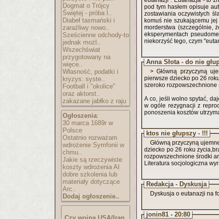
eutanazji". Eutanazja - to 
Dogmat o Trójcy
pod tym hasłem opisuje aut
Świętej - próba l..
zostawiania oczywistych śl
Diabeł tasmański i
komuś nie szukającemu jej 
zaraźliwy nowo..
morderstwa (szczególnie, ż
eksperymentach pseudomed
Sześcienne odchody-to
niekorzyść tego, czym "eutan
jednak możl..
Wszechświat
przygotowany na
Anna Słota - do nie gł
więce..
Własność, podatki i
> Główną przyczyną ujem
pierwsze dziecko po 26 roku
kryzys: syste..
szeroko rozpowszechnione 
Football i "okolice"
oraz aktorst..
A co, jeśli wolno spytać, d
zakazane jabłko z raju
w ogóle rezygnacji z repro
ponoszenia kosztów utrzym
Ogłoszenia
:
30 marca 1689r w
Polsce
ktos nie głupszy - !!!
Ostatnio rozważam
Główną przyczyną ujemneg
wdrożenie Symfonii w
dziecko po 26 roku zycia,br
chmu..
rozpowszechnione środki a
Jakie są rzeczywiste
Literatura socjologiczna wyr
koszty wdrożenia AI
dobre szkolenia lub
materiały dotyczące
Redakcja - Dyskusja
Arc..
Dyskusja o eutanazji na 
Dodaj ogłoszenie..
jonin81 - 20:80
Czy wojna USA/Iran