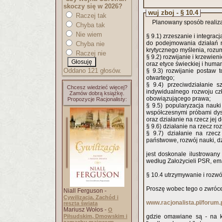
skoczy się w 2026?
wuj zboj - § 10.4
Raczej tak
Planowany sposób realizac
Chyba tak
Nie wiem
§ 9.1) zrzeszanie i integra
do podejmowania działań 
Chyba nie
krytycznego myślenia, rozu
Raczej nie
§ 9.2) rozwijanie i krzewie
oraz etyce świeckiej i human
Oddano 121 głosów.
§ 9.3) rozwijanie postaw 
otwartego;
§ 9.4) przeciwdziałanie s
Chcesz wiedzieć więcej?
indywidualnego rozwoju czł
Zamów dobrą książkę.
obowiązującego prawa;
Propozycje Racjonalisty:
§ 9.5) popularyzacja nauk
współczesnymi próbami dys
oraz działanie na rzecz jej 
§ 9.6) działanie na rzecz r
§ 9.7) działanie na rzec
państwowe, rozwój nauki, dz
jest doskonale ilustrowany
§ 10.4 utrzymywanie i rozwó
Proszę wobec tego o zwróce
Niall Ferguson -
Cywilizacja. Zachód i
www.racjonalista.pl/forum
reszta świata
Mariusz Wołos -
O
Piłsudskim, Dmowskim i
gdzie omawiane są - na konkretnych przykładach