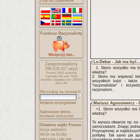
Listy od czytelników
Fundusz Racjonalisty
Wesprzyj nas..
Lo-Debar - Jak ma być..
Zarejestrowaliśmy
1. Skoro wszystko ma b
295.519.417
wizyt
władzą?
Ponad 1062 autorów
napisało
dla nas 7343
2. Skoro ma wspierać tole
tekstów.
Zajęłyby one 28930
wszystkich ludzi - także
stron A4
"racjonalistów" i krzywd
racjonalizm...
Wyszukaj na stronach:
Kryteria szczegółowe
Mariusz Agnosiewicz -
>1. Skoro wszystko ma b
Najnowsze strony..
władzą?
Archiwum streszczeń..
To wyraza otwarcie np. na 
Ostatnie wątki Forum
:
samorzadami. Znając jednak
iluzja wolności
Przynajmniej w najbliższyc
Wzór na liczby
politykę. Tak samo jak a
parzyste i nie par..
charakterze politycznym wyst