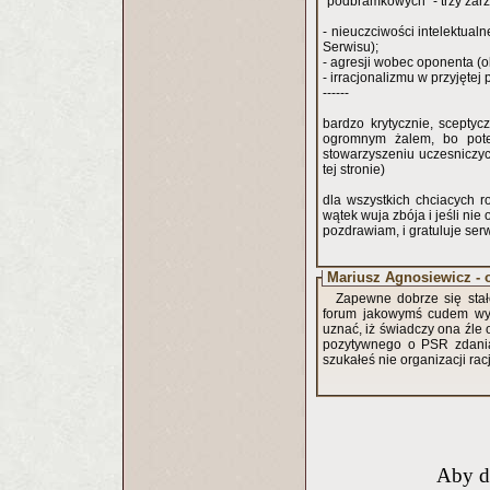
"podbramkowych" - trzy zarz
- nieuczciwości intelektua
Serwisu);
- agresji wobec oponenta (o
- irracjonalizmu w przyjętej 
------
bardzo krytycznie, sceptyc
ogromnym żalem, bo pote
stowarzyszeniu uczesniczyc
tej stronie)
dla wszystkich chciacych r
wątek wuja zbója i jeśli nie
pozdrawiam, i gratuluje ser
Mariusz Agnosiewicz - 
Zapewne dobrze się stało
forum jakowymś cudem wywn
uznać, iż świadczy ona źle 
pozytywnego o PSR zdania,
szukałeś nie organizacji rac
Aby d