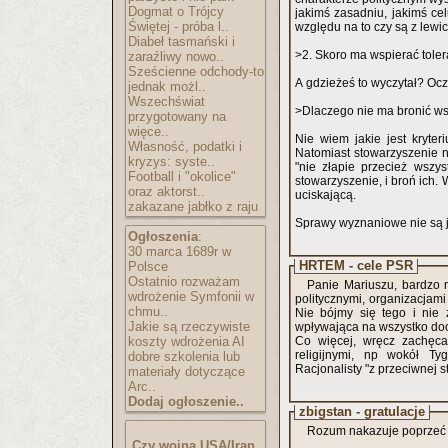
Dogmat o Trójcy
jakimś zasadniu, jakimś ce
Świętej - próba l..
względu na to czy są z lewic
Diabeł tasmański i
>2. Skoro ma wspierać tolera
zaraźliwy nowo..
Sześcienne odchody-to
A gdzieżeś to wyczytał? Oczy
jednak możl..
Wszechświat
>Dlaczego nie ma bronić wsz
przygotowany na
więce..
Nie wiem jakie jest kryter
Własność, podatki i
Natomiast stowarzyszenie ni
kryzys: syste..
"nie złapie przecież wszys
Football i "okolice"
stowarzyszenie, i broń ich.
oraz aktorst..
uciskającą.
zakazane jabłko z raju
Sprawy wyznaniowe nie są ja
Ogłoszenia
:
30 marca 1689r w
HRTEM - cele PSR
Polsce
Ostatnio rozważam
Panie Mariuszu, bardzo 
wdrożenie Symfonii w
politycznymi, organizacjami
chmu..
Nie bójmy się tego i nie z
Jakie są rzeczywiste
wpływająca na wszystko do
koszty wdrożenia AI
Co więcej, wręcz zachęca
religijnymi, np wokół Ty
dobre szkolenia lub
Racjonalisty "z przeciwnej s
materiały dotyczące
Arc..
Dodaj ogłoszenie..
zbigstan - gratulacje
Rozum nakazuje poprzeć 
Czy wojna USA/Iran