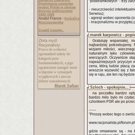
zamachu majowym.
"podbramkowych" - trzy zarz
Dyplomacja sowiecka
wobec Polski w okresie
- nieuczciwości intelektua
kryzysu politycznego
Serwisu);
1925-1926
- agresji wobec oponenta (o
Anatol France -
Kościół a
- irracjonalizmu w przyjętej 
Rzeczpospolita
Znajdź książkę..
marek karpowicz - popi
Złota myśl
Gratuluję wspaniałej, m
Racjonalisty:
najbardziej potrzebujemy.
wizjami miłości, wieczneg
Prawo do wolności
naturalnym lęku człowiek
zgromadzeń należy do
wierzących. Oczywiście staj
kategorii praw
najważniejszych przyczyn wo
fundamentalnych, a jego
cena, którą ludzie płacą za
ograniczenie nastąpić może
wreszcie wyzwolić się z fa
wyłącznie w sytuacjach
się w raju, ale ten raj będzi
wyjątkowych i zawsze
dobrze uzasadnionych.
Marek Safjan
Szloch - spokojnie...
na poczatku bardzo opty
bardzo milo bylo mi czytac
czlonkiem PSR ale po przec
------
"Proszę wobec tego o zwróc
www.racjonalista.pl/forum.
gdzie omawiane są - na ko