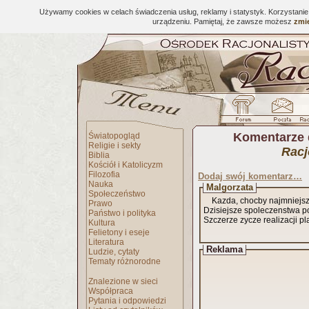
Używamy cookies w celach świadczenia usług, reklamy i statystyk. Korzystani
urządzeniu. Pamiętaj, że zawsze możesz
zmie
Komentarze 
Światopogląd
Religie i sekty
Racj
Biblia
Kościół i Katolicyzm
Filozofia
Dodaj swój komentarz…
Nauka
Malgorzata
Społeczeństwo
Kazda, chocby najmniejsza
Prawo
Dzisiejsze spoleczenstwa po
Państwo i polityka
Szczerze zycze realizacji pl
Kultura
Felietony i eseje
Literatura
Reklama
Ludzie, cytaty
Tematy różnorodne
Znalezione w sieci
Współpraca
Pytania i odpowiedzi