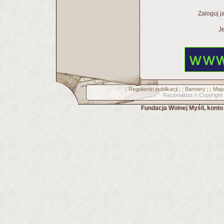
Zaloguj j
Je
Regulamin publikacji
Bannery
Mapa
[
] [
] [
Racjonalista
Copyright
©
Fundacja Wolnej Myśli, kont