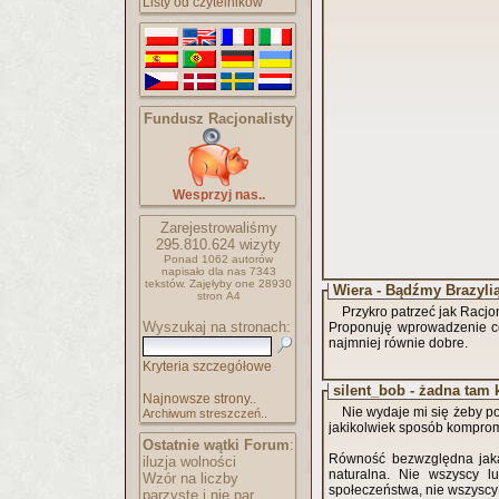
Listy od czytelników
Fundusz Racjonalisty
Wesprzyj nas..
Zarejestrowaliśmy
295.810.624
wizyty
Ponad 1062 autorów
napisało
dla nas 7343
tekstów.
Zajęłyby one 28930
Wiera - Bądźmy Brazylią
stron A4
Przykro patrzeć jak Racjo
Wyszukaj na stronach:
Proponuję wprowadzenie ce
najmniej równie dobre.
Kryteria szczegółowe
silent_bob - żadna tam 
Najnowsze strony..
Nie wydaje mi się żeby p
Archiwum streszczeń..
jakikolwiek sposób komprom
Ostatnie wątki Forum
:
Równość bezwzględna jaką
iluzja wolności
naturalna. Nie wszyscy 
Wzór na liczby
społeczeństwa, nie wszyscy 
parzyste i nie par..