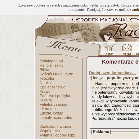
Używamy cookies w celach świadczenia usług, reklamy i statystyk. Korzystani
urządzeniu. Pamiętaj, że zawsze możesz
zmie
Komentarze d
Światopogląd
Religie i sekty
Biblia
Dodaj swój komentarz…
Kościół i Katolicyzm
leo_z - populistyczny 
Filozofia
Nauka
Nadmiar populizmu to jed
Społeczeństwo
to co jest faktycznie chor
Prawo
nie potencjalny Kowalski ni
Państwo i polityka
kandydatów na listy wyborc
Kultura
selekcji w typowaniu kand
Felietony i eseje
testów dot. znajomości z
Literatura
publicznego. Może sensown
Ludzie, cytaty
a nie wyborcy różnicowani z
Tematy różnorodne
Ps. "magistra" można kupić j
Znalezione w sieci
Współpraca
Reklama
Pytania i odpowiedzi