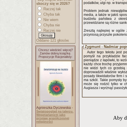
podatków, ulgi np. w transpor
skoczy się w 2026?
Raczej tak
Problem jednak niewątpliw
Chyba tak
media, a także w jakiś spo
budżetu państwa z okreś
Nie wiem
przewidziane są różne sankc
Chyba nie
Raczej nie
Zresztą najlepiej w ogóle 
przyniosą przyszłe pokoleni
Oddano 121 głosów.
Zygmunt - Nadmiar pop
Chcesz wiedzieć więcej?
Autor tego tekstu jest 
Zamów dobrą książkę.
pomyśł na przykladzie fa
Propozycje Racjonalisty:
pieniądze z łapówki, to wz
każdy chce trochę przyjemno
nie widzi tych co grzebią
doprowadzili właśnie wykszt
posady likwidatorów firm i
ma szkół. Takie pomysły by 
może się rodzić tylko w ch
Augiasza i wyrżnąć pasożyt
Agnieszka Dyczewska -
Światopogląd na talerzu.
Wegetarianizm jako
Aby d
przejaw współczesnej
religijności