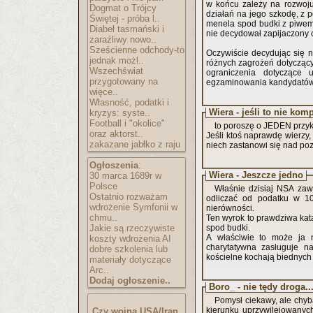
w końcu zależy na rozwoju
Dogmat o Trójcy
działań na jego szkodę, z p
Świętej - próba l..
menela spod budki z piwem
Diabeł tasmański i
nie decydował zapijaczony 
zaraźliwy nowo..
Sześcienne odchody-to
Oczywiście decydując się 
jednak możl..
różnych zagrożeń dotycząc
Wszechświat
ograniczenia dotyczące
przygotowany na
egzaminowania kandydatów 
więce..
Własność, podatki i
Wiera - jeśli to nie kom
kryzys: syste..
Football i "okolice"
oraz aktorst..
Jeśli ktoś naprawdę wierzy,
zakazane jabłko z raju
niech zastanowi się nad po
Ogłoszenia
:
Wiera - Jeszcze jedno
30 marca 1689r w
Polsce
Właśnie dzisiaj NSA zaw
Ostatnio rozważam
odliczać od podatku w 10
wdrożenie Symfonii w
nierówności.
chmu..
Ten wyrok to prawdziwa kata
Jakie są rzeczywiste
spod budki.
A właściwie to może ja n
koszty wdrożenia AI
charytatywna zasługuje na równe trakt
dobre szkolenia lub
kościelne kochają biednych 
materiały dotyczące
Arc..
Dodaj ogłoszenie..
Boro_ - nie tędy droga..
Pomysł ciekawy, ale chyba
kierunku uprzywilejowanyc
Czy wojna USA/Iran