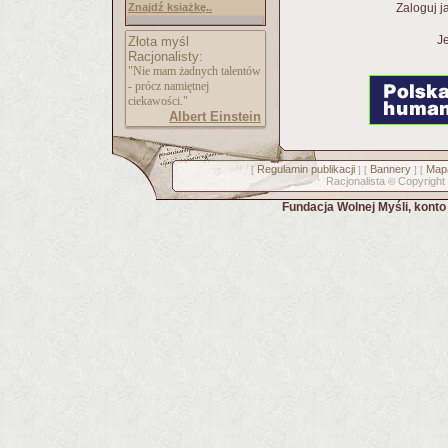
Znajdź książkę..
Zaloguj j
Je
Złota myśl
Racjonalisty:
"Nie mam żadnych talentów
- prócz namiętnej
ciekawości."
Albert Einstein
Regulamin publikacji
Bannery
Mapa
[
] [
] [
Racjonalista
Copyright
©
Fundacja Wolnej Myśli, kont