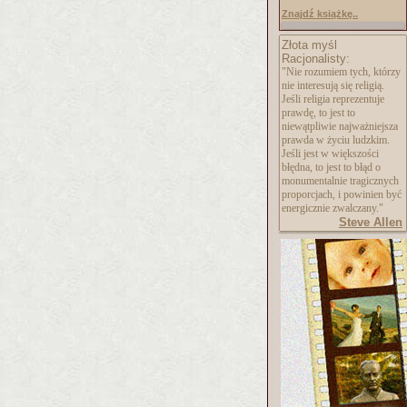
Znajdź książkę..
Złota myśl
Racjonalisty:
"Nie rozumiem tych, którzy
nie interesują się religią.
Jeśli religia reprezentuje
prawdę, to jest to
niewątpliwie najważniejsza
prawda w życiu ludzkim.
Jeśli jest w większości
błędna, to jest to błąd o
monumentalnie tragicznych
proporcjach, i powinien być
energicznie zwalczany."
Steve Allen