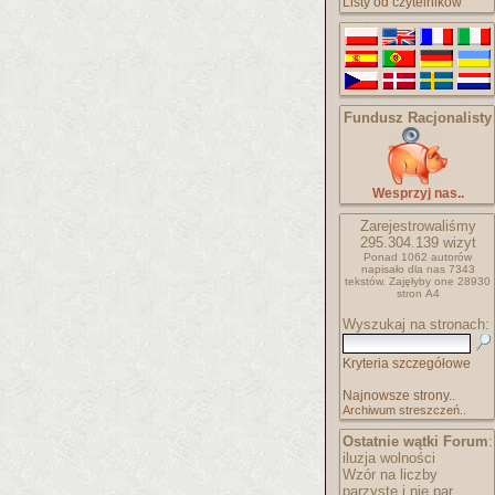
Listy od czytelników
Fundusz Racjonalisty
Wesprzyj nas..
Zarejestrowaliśmy
295.304.139
wizyt
Ponad 1062 autorów
napisało
dla nas 7343
tekstów.
Zajęłyby one 28930
stron A4
Wyszukaj na stronach:
Kryteria szczegółowe
Najnowsze strony..
Archiwum streszczeń..
Ostatnie wątki Forum
:
iluzja wolności
Wzór na liczby
parzyste i nie par..