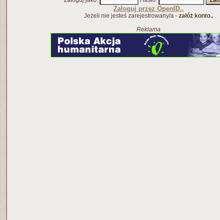
Zaloguj jako
:
Hasło
:
Zaloguj przez OpenID..
Jeżeli nie jesteś zarejestrowany/a -
załóż konto..
Reklama