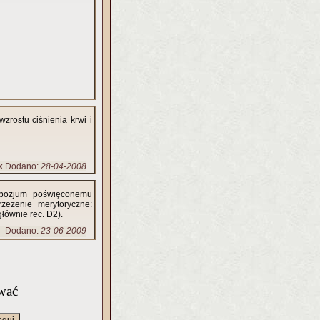
rostu ciśnienia krwi i
k
Dodano:
28-04-2008
mpozjum poświęconemu
zeżenie merytoryczne:
łównie rec. D2).
Dodano:
23-06-2009
wać