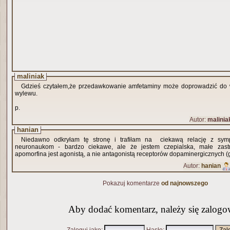
maliniak
Gdzieś czytałem,że przedawkowanie amfetaminy może doprowadzić do wz
wylewu.
p.
Autor:
malinia
hanian
Niedawno odkryłam tę stronę i trafiłam na ciekawą relację z sy
neuronaukom - bardzo ciekawe, ale że jestem czepialska, małe zastr
apomorfina jest agonistą, a nie antagonistą receptorów dopaminergicznych (g
Autor:
hanian
Pokazuj komentarze
od najnowszego
Aby dodać komentarz, należy się zalogo