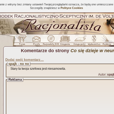
tanie z witryny bez zmiany ustawień Twojej przeglądarki oznacza, że będą one umieszcza
Szczegóły znajdziesz w
Polityce Cookies
Komentarze do strony
Co się dzieje w ne
Dodaj swój komentarz…
spajk - no no
Stary ta twoja szefowa jest niesamowita.
Autor:
spaj
Reklama