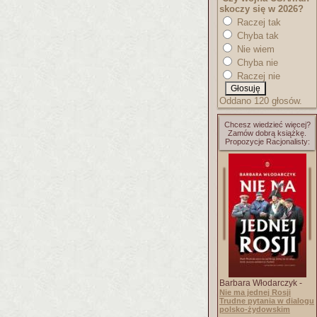
skoczy się w 2026?
Raczej tak
Chyba tak
Nie wiem
Chyba nie
Raczej nie
Oddano 120 głosów.
Chcesz wiedzieć więcej?
Zamów dobrą książkę.
Propozycje Racjonalisty:
Barbara Włodarczyk -
Nie ma jednej Rosji
Trudne pytania w dialogu
polsko-żydowskim