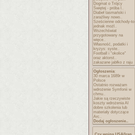
Dogmat o Trójcy
Świętej - próba l..
Diabeł tasmański i
zaraźliwy nowo..
Sześcienne odchody-to
jednak możl..
Wszechświat
przygotowany na
więce..
Własność, podatki i
kryzys: syste..
Football i "okolice"
oraz aktorst..
zakazane jabłko z raju
Ogłoszenia
:
30 marca 1689r w
Polsce
Ostatnio rozważam
wdrożenie Symfonii w
chmu..
Jakie są rzeczywiste
koszty wdrożenia AI
dobre szkolenia lub
materiały dotyczące
Arc..
Dodaj ogłoszenie..
Czy wojna USA/Iran