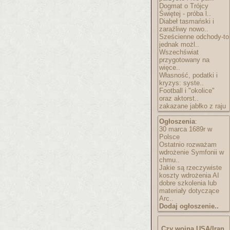
Dogmat o Trójcy
Świętej - próba l..
Diabeł tasmański i
zaraźliwy nowo..
Sześcienne odchody-to
jednak możl..
Wszechświat
przygotowany na
więce..
Własność, podatki i
kryzys: syste..
Football i "okolice"
oraz aktorst..
zakazane jabłko z raju
Ogłoszenia
:
30 marca 1689r w
Polsce
Ostatnio rozważam
wdrożenie Symfonii w
chmu..
Jakie są rzeczywiste
koszty wdrożenia AI
dobre szkolenia lub
materiały dotyczące
Arc..
Dodaj ogłoszenie..
Czy wojna USA/Iran