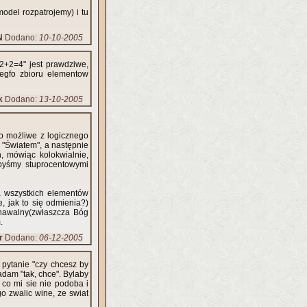
model rozpatrojemy) i tu
N
Dodano:
10-10-2005
2+2=4" jest prawdziwe,
negfo zbioru elementow
k
Dodano:
13-10-2005
to możliwe z logicznego
 "Światem", a następnie
, mówiąc kolokwialnie,
ibyśmy stuprocentowymi
ja wszystkich elementów
 jak to się odmienia?)
znawalny(zwłaszcza Bóg
.
r
Dodano:
06-12-2005
 pytanie "czy chcesz by
co mi sie nie podoba i
o zwalic wine, ze swiat