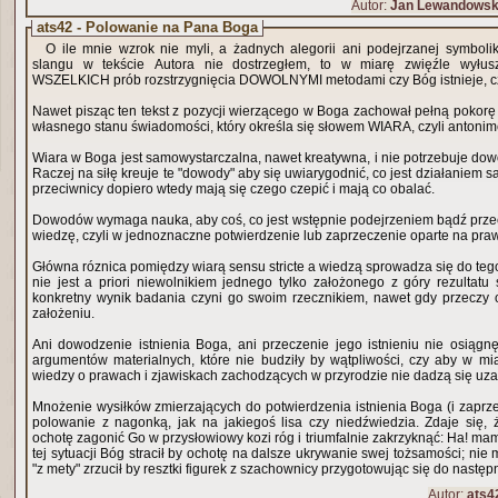
Autor:
Jan Lewandowsk
ats42 - Polowanie na Pana Boga
O ile mnie wzrok nie myli, a żadnych alegorii ani podejrzanej symbolik
slangu w tekście Autora nie dostrzegłem, to w miarę zwięźle wyłus
WSZELKICH prób rozstrzygnięcia DOWOLNYMI metodami czy Bóg istnieje, czy
Nawet pisząc ten tekst z pozycji wierzącego w Boga zachował pełną pokor
własnego stanu świadomości, który określa się słowem WIARA, czyli anton
Wiara w Boga jest samowystarczalna, nawet kreatywna, i nie potrzebuje dow
Raczej na siłę kreuje te "dowody" aby się uwiarygodnić, co jest działaniem
przeciwnicy dopiero wtedy mają się czego czepić i mają co obalać.
Dowodów wymaga nauka, aby coś, co jest wstępnie podejrzeniem bądź przec
wiedzę, czyli w jednoznaczne potwierdzenie lub zaprzeczenie oparte na praw
Główna róznica pomiędzy wiarą sensu stricte a wiedzą sprowadza się do te
nie jest a priori niewolnikiem jednego tylko założonego z góry rezultat
konkretny wynik badania czyni go swoim rzecznikiem, nawet gdy przeczy 
założeniu.
Ani dowodzenie istnienia Boga, ani przeczenie jego istnieniu nie osiągn
argumentów materialnych, które nie budziły by wątpliwości, czy aby w mia
wiedzy o prawach i zjawiskach zachodzących w przyrodzie nie dadzą się uza
Mnożenie wysiłków zmierzających do potwierdzenia istnienia Boga (i zaprz
polowanie z nagonką, jak na jakiegoś lisa czy niedźwiedzia. Zdaje się,
ochotę zagonić Go w przysłowiowy kozi róg i triumfalnie zakrzyknąć: Ha! ma
tej sytuacji Bóg stracił by ochotę na dalsze ukrywanie swej tożsamości; nie
"z mety" zrzucił by resztki figurek z szachownicy przygotowując się do następ
Autor:
ats4