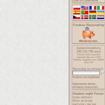
Listy od czytelników
Fundusz Racjonalisty
Wesprzyj nas..
Zarejestrowaliśmy
298.128.798
wizyt
Ponad 1062 autorów
napisało
dla nas 7343
tekstów.
Zajęłyby one 28930
stron A4
Wyszukaj na stronach:
Kryteria szczegółowe
Najnowsze strony..
Archiwum streszczeń..
Ostatnie wątki Forum
:
iluzja wolności
Wzór na liczby
parzyste i nie par..