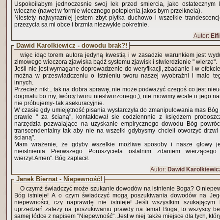
Uspokoilabym jednoczesnie swoj lek przed smiercia, jako ostatecznym 
wieczne (nawet w formie wiecznego potepienia jakos bym przelknela).
Niestety najwyrazniej jestem zbyt plytka duchowo i wszelkie trandescenc
przezycia sa mi obce i brzmia niezwykle pokretnie.
Autor:
Elfi
Dawid Karolkiewicz - dowodu brak?!
więc idąc torem autora jedyną kwestią i w zasadzie warunkiem jest w
zimowego wieczora zjawiska bądź systemu zjawisk i stwierdzienie " wierzę".
Jeśli nie jest wymagane doprowadzenie do weryfikacji, zbadanie i w efekci
można w przeswiadczeniu o istnieniu tworu naszej wyobrażni i malo te
innych.
Przecież nikt , tak na dobra sprawę, nie może podważyć czegoś co jest ni
dogmatu bo my, twórcy tworu niestworzonego;), nie mowimy wcale o jego n
nie próbujemy- tak asekuracyjnie.
W czasie gdy umiejętność pisania wystarczyła do zmanipulowania mas Bóg 
prawie " za ścianą", kontaktował sie codziennnie z księdzem probos
narzędzia pozwalające na uzyskanie empirycznego dowodu Bóg powrócił 
transcendentalny tak aby nie na wszelki gdybysmy chcieli otworzyć drzwi 
ścianą".
Mam wrażenie, że gdyby wszelkie możliwe sposoby i nasze głowy je
nieistnienia Pierwszego Poruszyciela ostatnim zdaniem wierząceg
wierzył.Amen". Bóg zaplacił.
Autor:
Dawid Karolkiewic
Janek Biernat - Niepewność!
O czymż świadczyć może szukanie dowodów na istnienie Boga? O niepewn
Bóg istnieje! A o czym świadczyć mogą poszukiwania dowodów na Jego 
niepewności, czy naprawdę nie istnieje! Jeśli wszystkim szukającym 
uprzedzeń zależy na poszukiwaniu prawdy na temat Boga, to wszyscy be
samej łódce z napisem "Niepewność". Jest w niej także miejsce dla tych, kt