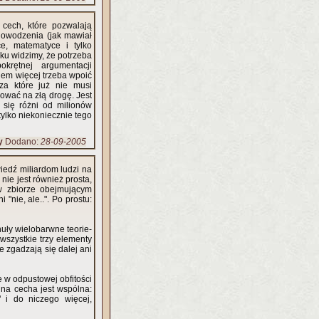
 cech, które pozwalają
o dowodzenia (jak mawiał
, matematyce i tylko
ku widzimy, że potrzeba
krętnej argumentacji
iem więcej trzeba wpoić
za które już nie musi
ować na złą drogę. Jest
się różni od milionów
tylko niekoniecznie tego
y
Dodano:
28-09-2005
iedź miliardom ludzi na
 nie jest również prosta,
 w zbiorze obejmującym
 "nie, ale..". Po prostu:
nuły wielobarwne teorie-
wszystkie trzy elementy
e zgadzają się dalej ani
e w odpustowej obfitości
dna cecha jest wspólna:
" i do niczego więcej,