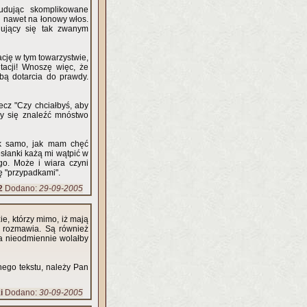
budując skomplikowane
ki nawet na łonowy włos.
gujący się tak zwanym
cję w tym towarzystwie,
acji! Wnoszę więc, że
óbą dotarcia do prawdy.
lecz "Czy chciałbyś, aby
by się znaleźć mnóstwo
Tak samo, jak mam chęć
esłanki każą mi wątpić w
go. Może i wiara czyni
ię "przypadkami".
2
Dodano:
29-09-2005
ie, którzy mimo, iż mają
ą rozmawia. Są również
by
ego tekstu, należy Pan
i
Dodano:
30-09-2005