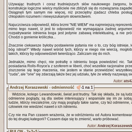
Używając trudnych i coraz trudniejszych słów naukowego żargonu, 
konstrukcje logiczne wielcy myśliciele nie zbliżyli się do rozwiązania zagad
Osiągnęli tym samym nie więcej, niż przeciętny zjadacz chleba posłu
chłopskim rozumem i niewyszukanym słownictwem.
Najuczciwsza odpowiedź, która brzmi "NIE WIEM" ma najmniejszą reprezenta
mimo tego nawet, iż jest to odpowiedź nie wymagająca żadnej argument
rozpatrywanie istnienia boga jest jedynie zabawą intelektualną, a nie pr
Chodzi o gonienie króliczka...
Znacznie ciekawsze byłoby postawienie pytania nie o to, czy bóg istnieje, 
bóg istniał?" Wtedy nawet wśród tych, którzy w niego nie wierzą, mogło
takich, którzy by odpowiedzieli twierdząco. Zaliczam się do nich.
Jednakże, mimo chęci, nie potrafię o istnieniu boga powiedzieć nic. 
posiadania Rolls-Royce'a z szoferem w liberii, choć wszelkie racjonalne prz
ziszczenie się tego marzenia, nie jestem w stanie przewidzieć wszystkie
"cuda", ale "one" się zdarzają także bez jej udziału, tyle że wtedy nazywają s
Autor:
ats4
Andrzej Koraszewski - odmienność
-1 na 1
Widzicie, kolego Lewandowski, świat jest trudny. Tak się składa, że są ludz
odmienne poglądy, są dla siebie interesujący i wspaniale się im ze sob
ludzie, którzy niezależnie, czy mają poglądy takie same, czy też odmienne, a nieodmiennie wolał
człowiek nie wiedzieć nawet o ich istnieniu.
Czy nie ma Pan czasem wrażenia, że w odróżnieniu od Autora komentowan
do tej drugiej kategorii? Czasem daje się to zmienić, warto próbować.
Autor:
Andrzej Koraszewsk
RULON - 2+2=5