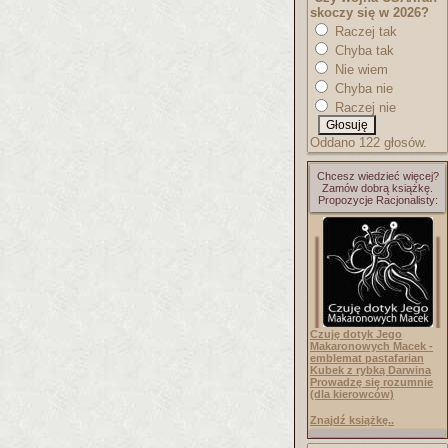
skoczy się w 2026?
Raczej tak
Chyba tak
Nie wiem
Chyba nie
Raczej nie
Oddano 122 głosów.
Chcesz wiedzieć więcej?
Zamów dobrą książkę.
Propozycje Racjonalisty:
Czuję dotyk Jego
Makaronowych Macek -
emblemat pastafarian
Kubek z rybką Darwina
Prowadzę się rozumnie
(dla kierowców)
Znajdź książkę..