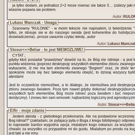
ja tylko dodam, ze jednakoz 2+2 moze rownac sie takze 5.... (zalezy jaki 
wlasnie pojawia sie problem.
Autor:
RULO
Lukasz Manczak - Uwaga
Szanowny "RULONIE" - w moim tekscie nie napisalem, iz twierdzenie "
tylko, ze stosuje sie w do naszego swiata (jest koherentne do holistycz
doswiadczenia)...prosze uwaznie czytac teksty...autor
Autor:
Lukasz Mancza
Stosur<=>Beliar - to jest NIEMOŻLIWE!
CYTAT ;
gdyby ktoś posiadał "prawdziwy" dowód na to, że Bóg nie istnieje - a jest 
punktu widzenia (poprzez deskrypcję wszystkich elementów zbioru zwanego
wykazanie, iż nie ma tam elementu zwanego "Bogiem" oraz, że zbiór ten
spokojnie może się bez takiego elementu obejść, to dzisiaj wszyscy byl
ateistami
Jest to oczywiście niemożliwe, a to dlatego, że niemożliwa jest deskrypc
zbioru zwanego światem. Poza tym nawet gdyby dokonać deskrypcji(kurcze,
wszystkich tych elementów, Bóg może istnieć poza światem i być niepo
deistyczny). I znowu ten sam wniosek: najbardziej logicczny jest agnostycyzm
Autor:
Stosur<=>Belia
Elfir - moje zdanie
Jestem ateista - z glebokiego przekonania. Ale na postawione wczesniej
Bog istnial?" (zakladam, ze pytajacy pyta o Boga z kregu bibilijnego) odpowiadam "tak, chce". Bylaby
to naprawde bardzo wygodna opcja. mialabym kogo oskarazc za wszystko 
chwalic za wszystko co przypadnie mi do gustu. Mialabym po prostu na kog
jest taki a nie inny.