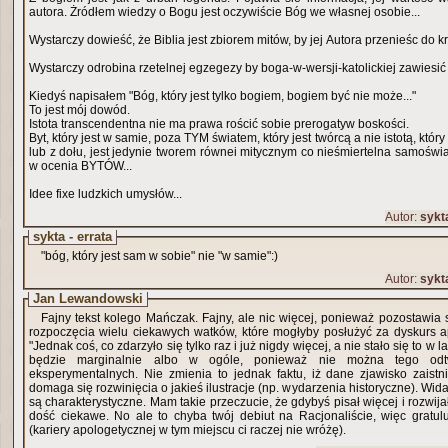
autora. Żródłem wiedzy o Bogu jest oczywiście Bóg we własnej osobie...
Wystarczy dowieść, że Biblia jest zbiorem mitów, by jej Autora przenieśc do kra
Wystarczy odrobina rzetelnej egzegezy by boga-w-wersji-katolickiej zawiesić
Kiedyś napisałem "Bóg, który jest tylko bogiem, bogiem być nie może..."
To jest mój dowód.
Istota transcendentna nie ma prawa rościć sobie prerogatyw boskości.
Byt, który jest w samie, poza TYM światem, który jest twórcą a nie istotą, któr
lub z dołu, jest jedynie tworem równei mitycznym co nieśmiertelna samoświ
w ocenia BYTÓW...
Idee fixe ludzkich umysłów...
Autor:
sykt
sykta - errata
"bóg, który jest sam w sobie" nie "w samie":)
Autor:
sykt
Jan Lewandowski
Fajny tekst kolego Mańczak. Fajny, ale nic więcej, ponieważ pozostawia 
rozpoczęcia wielu ciekawych watków, które mogłyby posłużyć za dyskurs a
"Jednak coś, co zdarzyło się tylko raz i już nigdy więcej, a nie stało się to w 
będzie marginalnie albo w ogóle, ponieważ nie można tego od
eksperymentalnych. Nie zmienia to jednak faktu, iż dane zjawisko zaistnia
domaga się rozwinięcia o jakieś ilustracje (np. wydarzenia historyczne). Widać
są charakterystyczne. Mam takie przeczucie, że gdybyś pisał więcej i rozwija
dość ciekawe. No ale to chyba twój debiut na Racjonaliście, więc gratul
(kariery apologetycznej w tym miejscu ci raczej nie wróżę).