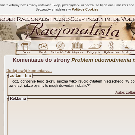
tanie z witryny bez zmiany ustawień Twojej przeglądarki oznacza, że będą one umieszcza
Szczegóły znajdziesz w
Polityce Cookies
Komentarze do strony
Problem udowodnienia i
Dodaj swój komentarz…
zoltan - hm
coz, odnosnie tego tekstu mozna tylko rzucic cytatem nietzschego "W 
uwierzył, jakże byśmy to mogli dowodami obalić?"
Autor:
zolta
Reklama