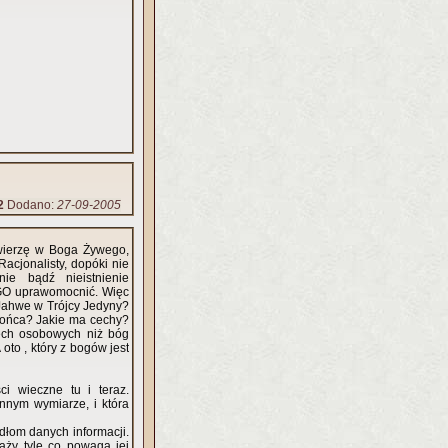
2
Dodano:
27-09-2005
 wierzę w Boga Żywego,
 Racjonalisty, dopóki nie
nie bądź nieistnienie
EGO uprawomocnić. Więc
 Jahwe w Trójcy Jedyny?
łońca? Jakie ma cechy?
 cech osobowych niż bóg
 oto , który z bogów jest
i wieczne tu i teraz.
innym wymiarze, i która
dłom danych informacji.
waży tyle co powaga jej