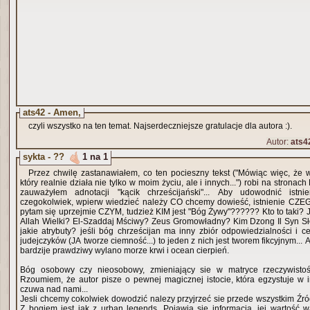
ats42 - Amen,
czyli wszystko na ten temat. Najserdeczniejsze gratulacje dla autora :).
Autor:
ats4
sykta - ??
1 na 1
Przez chwilę zastanawiałem, co ten pocieszny tekst ("Mówiąc więc, że
który realnie działa nie tylko w moim życiu, ale i innych...") robi na stronach
zauważyłem adnotacji "kącik chrześcijański"... Aby udowodnić istnie
czegokolwiek, wpierw wiedzieć należy CO chcemy dowieść, istnienie CZ
pytam się uprzejmie CZYM, tudzież KIM jest "Bóg Żywy"?????? Kto to taki?
Allah Wielki? El-Szaddaj Mściwy? Zeus Gromowładny? Kim Dzong Il Syn S
jakie atrybuty? jeśli bóg chrześcijan ma inny zbiór odpowiedzialności i
judejczyków (JA tworze ciemność...) to jeden z nich jest tworem fikcyjnym... A
bardzije prawdziwy wylano morze krwi i ocean cierpień.
Bóg osobowy czy nieosobowy, zmieniający sie w matryce rzeczywistośc
Rzoumiem, że autor pisze o pewnej magicznej istocie, która egzystuje w 
czuwa nad nami...
Jesli chcemy cokolwiek dowodzić nalezy przyjrzeć sie przede wszystkim Źró
Z bogiem jest jak z urban legends. Pojawia sie informacja, jej wartość 