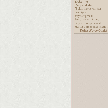
Złota myśl
Racjonalisty:
"Polski katolicyzm jest
neurotyczny,
antyinteligencki.
Festyniarski i ciemny.
Gdyby Jezus powrócił,
musiałby się poddać terapii".
Kuba Wojewódzki