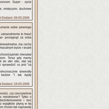
koncem. Super - zycie
je, mistycyzm, duchowe
r
Dodano:
09-05-2006
ydumanie sobie pewnego
e udowodnienie to trwać
go- pociagnąć za soba
eudowadnialne, ma cechy
amacalnym bycie i wcale
chrześcijański mieszkał
zczem. Teraz gdy mamy
do sfer idei, stał się
i sprawdzić co jest "za
dnoznacznie dowiodły
o bedzie "i tak będę
z
Dodano:
18-05-2006
ości, czy rzeczywiście
nieistnienie? Tylko o
bezinteresownie i bez
z wyjątków płyną w tej
órym chodzi tak naprawdę