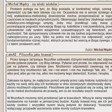
Michał Mądry - na wieki wieków
Problem polega na tym, że Bóg posiada, w konkretnej religii, szereg
stwierdzić czy taki twór istnieje czy nie. Oczywiście nie w sensie ścisłeg
mój wykładowca-metodolog dowodzenie można przeprowadzać w logice
częściowo w naukach przyrodniczych). Obserwując świat bez zbytniego wysił
metafizyczno-religijnego umysły, żeby móc przełknąć całą masę po
pozwalającej pogodzić koncepcję Boga np. katolików z rzeczywistością, pow
człowiekowi cały system wzajemnie uzasadniających się twierdzeń, po
wychodzić. Tak spreparowany człowiek nie da się żadnej argumentacją skier
zabezpieczony po uszy. Tylko na jedno nie bardzo ma odpowiedź, czym 
fundamentalistów różnej maści, których przecież też wierzą w Boga żywego, 
i z takim zestawem cech.
Autor:
Michał Mądr
ats42 - Filozofia jako krawat
Przez tysiące lat tysiące filozofów usiłowało różnymi metodami dać odpow
proste pytanie pytanie: czy Bóg istnieje. Pytanie jest proste, bo odpowiedź na
jak na pytanie, czy istnieje pies. Możliwości odpowiedzi zawierają się
zaledwie trzy możliwości: tak, nie i nie wiem. I nie ma żadnego "tak, ale..." ani
albo jest, albo go nie ma, albo nie możemy tego stwierdzić. Koniec i kropka.
Zakrawa na kpiny, że najtęższe ponoć umysły przez całą historię ludzkości s
każdy na swój strój-aby ich konkluzje w dniu dzisiejszym obejmowały dalej 
zbioru możliwych odpowiedzi. Filozofowie jak nie zgadzali się ze sobą, tak ni
co do metod dochodzenia do prawdy, ani co do rezultatu swych rozważań.
W filozofiach możemy dziś przebierać jak w krawatach. Wiszą te zwisy męski
wystawione na handel w jarmarcznej budzie. Każdy krawat inny, ale ich je
każdy osobno i wszystkie razem służą jedynie do dekoracji "nosiciela
wyłączając przypadki wycierania sobie mordy cudzym krawatem.