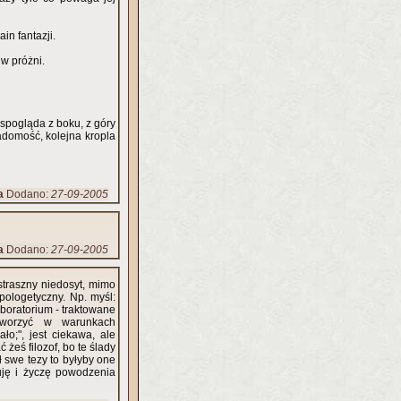
in fantazji.
 w próżni.
y spogląda z boku, z góry
adomość, kolejna kropla
a
Dodano:
27-09-2005
a
Dodano:
27-09-2005
straszny niedosyt, mimo
pologetyczny. Np. myśl:
laboratorium - traktowane
tworzyć w warunkach
ło;", jest ciekawa, ale
 żeś filozof, bo te ślady
ł swe tezy to byłyby one
uję i życzę powodzenia