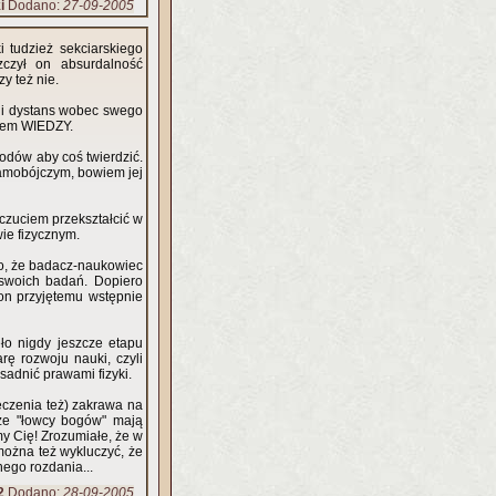
i
Dodano:
27-09-2005
i tudzież sekciarskiego
zczył on absurdalność
 też nie.
ę i dystans wobec swego
imem WIEDZY.
odów aby coś twierdzić.
 samobójczym, bowiem jej
zuciem przekształcić w
ie fizycznym.
go, że badacz-naukowiec
u swoich badań. Dopiero
on przyjętemu wstępnie
ęło nigdy jeszcze etapu
rę rozwoju nauki, czyli
sadnić prawami fizyki.
eczenia też) zakrawa na
 że "łowcy bogów" mają
my Cię! Zrozumiałe, że w
 można też wykluczyć, że
nego rozdania...
2
Dodano:
28-09-2005