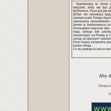
Scjentolodzy to chora o
włącznie, żeby nie być g
McPherson. Poza tym jak mo
@Tad- nie mieszkasz tuta
zamiast ocalić Polskę dopro
nawracania zamordowano wi
ziemie w średniowieczu prz
Grunwaldem włącznie (tak, mó
maja, biskupi byli członk
maszerujące na Polskę w 1939
żerują na starszych ludziac
Przez księży bezpłodne pary
bardzo droga.
Co do artykułu to jest on te
Aby d
Zaloguj j
Je