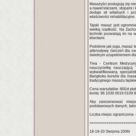
Masażyści posługują się nie
a nawet łokciami, stopami i 
dodaje sił witalnych i 
właściwości rehabilitacyjne.
Tajski masaż jest ogromni
wielką rzadkość. Na Zacho
techniki pozwalają im na 
klientami.
Podobnie jak joga, masaż te
alternatywę ćwiczeń dla o
świetnym uzupełnieniem dla 
Trea - Centrum Medycyny
nauczycielkę nauczającą
wykwalifikowaną specjalis
Bangkoku kursów dla masaży
tradycyjnego masażu tajski
Cena warsztatów: 800zł płatn
konta: 96 1030 0019 0109 
Aby zarezerwować miejs
podstawowych danych, takich
Liczba miejsc ograniczona - 
=====================
18-19-20 Sierpnia 2006r