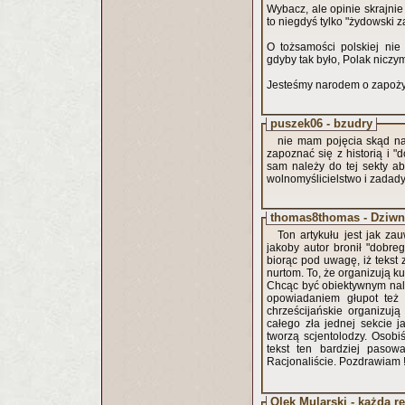
Wybacz, ale opinie skrajni
to niegdyś tylko "ży
O tożsamości polskiej nie
gdyby tak było, Polak niczym 
Jesteśmy narodem o zapożycz
puszek06 - bzudry
nie mam pojęcia skąd na 
zapoznać się z historią i 
sam należy do tej sekty ab
wolnomyślicielstwo i zadady
thomas8thomas - Dziwn
Ton artykułu jest jak za
jakoby autor bronił "dobreg
biorąc pod uwagę, iż tekst
nurtom. To, że organizują ku
Chcąc być obiektywnym nal
opowiadaniem głupot też 
chrześcijańskie organizuj
całego zła jednej sekcie j
tworzą scjentolodzy. Osobi
tekst ten bardziej pasow
Racjonaliście. Pozdrawiam 
Olek Mularski - każda rel