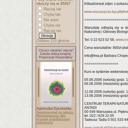
skoczy się w 2026?
Kilkadziesiat zdjec z pokaz
Raczej tak
www.masazysta.lap.pl/pho
Chyba tak
Nie wiem
=====================
Chyba nie
Warsztaty odbędą się w dn
Raczej nie
Naturalnej i Odnowy Biologi
Tel: 0 22 623 02 58,
www.tre
Oddano 120 głosów.
Cena warsztatów: 800zł płatn
Chcesz wiedzieć więcej?
Zamów dobrą książkę.
info@trea.pl Barbara Choje
Propozycje Racjonalisty:
=================
Kurs w systemie wekendowy
05.08.2006 (sobota) godz. 1
06.08.2006 (niedziela) godz.
12.08.2006 (sobota) godz. 1
13.08.2006 (niedziela) godz.
CENTRUM TERAPII NATU
ANTADI
Agnieszka Dyczewska -
00-549 Warszawa ul. Piękn
Światopogląd na talerzu.
tel. 022 / 629 22 05
Wegetarianizm jako
przejaw współczesnej
Tadeusz Tadla 0 501 533 9
religijności
www.antadi.pl/?id=krongb