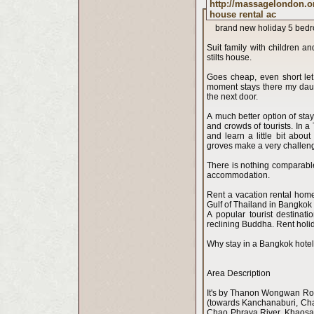
http://massagelondon.
house rental ac
brand new holiday 5 bedr
Suit family with children a
stilts house.
Goes cheap, even short let 
moment stays there my daugh
the next door.
A much better option of stayi
and crowds of tourists. In a
and learn a little bit abou
groves make a very challen
There is nothing comparable
accommodation.
Rent a vacation rental home
Gulf of Thailand in Bangkok P
A popular tourist destinat
reclining Buddha. Rent holid
Why stay in a Bangkok hotel
Area Description
It's by Thanon Wongwan Rob
(towards Kanchanaburi, Cha
Chao Phraya River, Khaosan