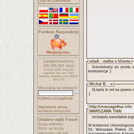
Listy od czytelników
Fundusz Racjonalisty
Wesprzyj nas..
Zarejestrowaliśmy
wladi - walka o klienta
295.306.861
wizyt
Scientolodzy po prostu s
Ponad 1062 autorów
konkurencje ;)
napisało
dla nas 7343
tekstów.
Zajęłyby one 28930
stron A4
Michal B. - o
Wyszukaj na stronach:
Oj tańsi to oni na pewno n
:]
Kryteria szczegółowe
http://massagethai.in
Najnowsze strony..
WARSZAWA THAI
Archiwum streszczeń..
szczegoly warsztatow jog
Ostatnie wątki Forum
:
iluzja wolności
W kolejnosci chronologiczn
Wzór na liczby
50, Warszawa Piekna 22, 
parzyste i nie par..
(szczegoly wkrotce), Katowic