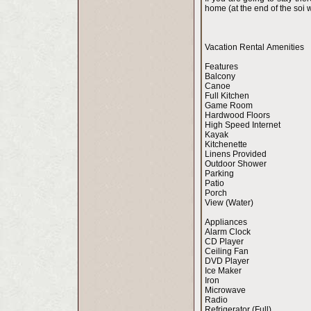
home (at the end of the soi w
Vacation Rental Amenities
Features
Balcony
Canoe
Full Kitchen
Game Room
Hardwood Floors
High Speed Internet
Kayak
Kitchenette
Linens Provided
Outdoor Shower
Parking
Patio
Porch
View (Water)
Appliances
Alarm Clock
CD Player
Ceiling Fan
DVD Player
Ice Maker
Iron
Microwave
Radio
Refrigerator (Full)