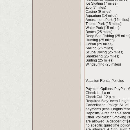
Ice Skating (7 miles)
Zoo (7 miles)
Casino (9 miles)
Aquarium (14 miles)
Amusement Park (15 miles)
Theme Park (15 miles)
Water Park (15 miles)
Beach (25 miles)
Deep Sea Fishing (25 miles
Hunting (25 miles)
Ocean (25 miles)
Sailing (25 miles)
Scuba Diving (25 miles)
Snorkeling (25 miles)
Surfing (25 miles)
Windsurfing (25 miles)
Vacation Rental Policies
Payment Opt
Check In: 1 a.m.
Check Out: 12 p.m.
Required Stay: 
Cancellation Policy: All of the rent is required to complete the booking. If you cancel anytime,
payments (less 1 nights rent)
Deposits: A refundabl
Other Policies: * Smoking is allowed. * Guests may arrive on any day of the week. * Dogs and Cats
are allowed. A deposit of $
no specific quiet time polic
are allowed. A Crib, High