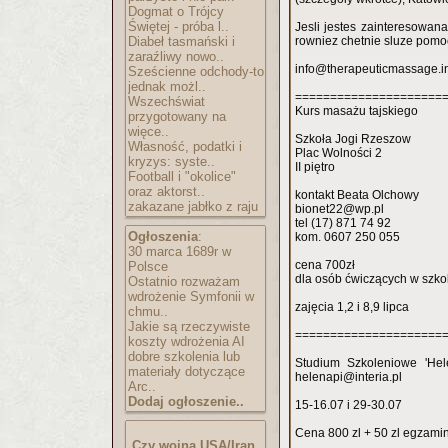
Dogmat o Trójcy
Świętej - próba l..
Jesli jestes zainteresowana
Diabeł tasmański i
rowniez chetnie sluze pomoc
zaraźliwy nowo..
info@therapeuticmassage.i
Sześcienne odchody-to
jednak możl..
=====================
Wszechświat
Kurs masażu tajskiego
przygotowany na
więce..
Szkoła Jogi Rzeszow
Własność, podatki i
Plac Wolności 2
kryzys: syste..
II piętro
Football i "okolice"
oraz aktorst..
kontakt Beata Olchowy
zakazane jabłko z raju
bionet22@wp.pl
tel (17) 871 74 92
Ogłoszenia
:
kom. 0607 250 055
30 marca 1689r w
cena 700zł
Polsce
dla osób ćwiczących w szko
Ostatnio rozważam
wdrożenie Symfonii w
zajęcia 1,2 i 8,9 lipca
chmu..
Jakie są rzeczywiste
=====================
koszty wdrożenia AI
dobre szkolenia lub
Studium Szkoleniowe 'He
materiały dotyczące
helenapi@interia.pl
Arc..
Dodaj ogłoszenie..
15-16.07 i 29-30.07
Cena 800 zl + 50 zl egzamin
Czy wojna USA/Iran