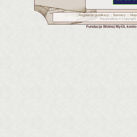
Regulamin publikacji
Bannery
Mapa
[
] [
] [
Racjonalista
Copyright
©
Fundacja Wolnej Myśli, kont