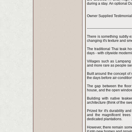
during a stay. An optional Da
Owner Supplied Testimonia
--------------------------------------
There is something subtly 
changing it's texture and sme
The traditional Thai teak h
days - with citywide modernisa
Villages such as Lampang 
and more rare as people swi
Built around the concept of s
the days before air-conditio
The gap between the floor 
house, and the open window st
Building with native teakw
architecture (think of the s
Prized for it's durability an
and the magnificent trees
dedicated plantations.
However, there remain some 
it into new homes and provin