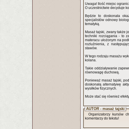
Uwaga! Ilość miejsc ograni
O uczestnictwie decyduje ko
Będzie to doskonała okaz
specjalistów odnowy biologi
tematyką.
Masaż tajski, zwany także j
techniki rozciągania - to 
materacu ułożonym na podło
rozluźnienia, z następuj
stawów.
W tego rodzaju masażu wykorz
kolana.
Takie oddziaływanie zapewni
równowagę duchową.
Ponieważ masaż tajski, pod
doskonałą alternatywę akt
wysiłków fizycznych.
Może stać się również efe
AUTOR - masaż tajski
Organizatorzy kursów ch
komentarzy do tekstu!