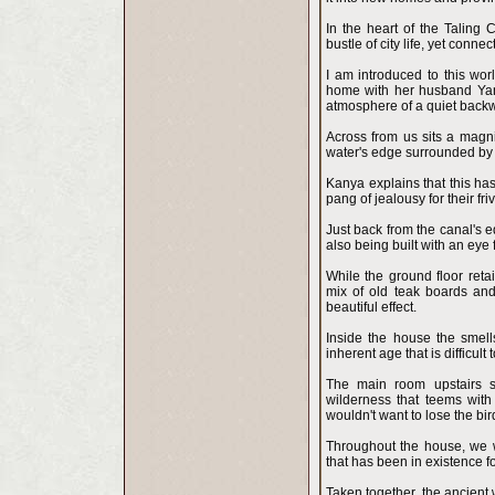
In the heart of the Taling 
bustle of city life, yet connec
I am introduced to this wo
home with her husband Yan
atmosphere of a quiet backwa
Across from us sits a magn
water's edge surrounded by 
Kanya explains that this has
pang of jealousy for their fri
Just back from the canal's ed
also being built with an eye
While the ground floor reta
mix of old teak boards and 
beautiful effect.
Inside the house the smell
inherent age that is difficult
The main room upstairs s
wilderness that teems with 
wouldn't want to lose the bi
Throughout the house, we w
that has been in existence f
Taken together, the ancient 