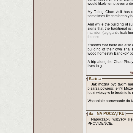
would likely tempt even a die
My Taling Chan visit has 
sometimes lie comfortably be
And while the building of s
signs that the traditional 
mansion (a gigantic teak ho
the rise.
It seems that there are also
building of their own Thai 
wood homestay Bangkok' po
A trip along the Chao Phraya
lives to g
A
Karina
Jak mozna byc takim naiw
pisarza powiesci s-fi?! Moze 
ludzi wierzy w te brednie t
Wspaniale porownanie do tv
ifa - NA POCZĄTKU
Napoczątku wszyscy się 
PROVIDENCIE.