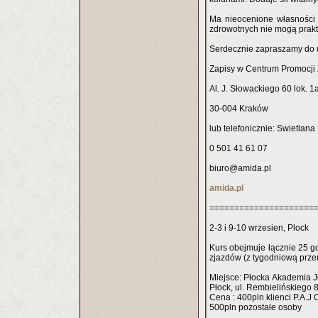
Ma nieocenione własności r
zdrowotnych nie mogą prakt
Serdecznie zapraszamy do u
Zapisy w Centrum Promocji
Al. J. Słowackiego 60 lok. 1
30-004 Kraków
lub telefonicznie: Swietlan
0 501 41 61 07
biuro@amida.pl
amida.pl
=====================
2-3 i 9-10 wrzesien, Plock
Kurs obejmuje łącznie 25 
zjazdów (z tygodniową prze
Miejsce: Płocka Akademia
Płock, ul. Rembielińskiego 
Cena : 400pln klienci P.A
500pln pozostałe osoby