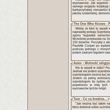
wyznawców. Jak wyjaśnić t
samego względu krytykuję Ko
barbarzyńskiej nienawiści d
jakoby szatańskiej, demonic
The One Who Knows - 
Widzę ze ktoś tu wpadł w
naprawdę polega Scjentologi
zgonu "wypadek samochodo
Wcześniej przekazała na Scj
150 dolarów. Poczytaj o ak
Paulette Cooper po wydani
podczas jednego z chorych 
jestem żadnym bigotem nawe
Autor - Wolność religijn
Kto tu wpadł w sidła? Po
Jednak nie jestem scjentolog
scjentologiem można być wó
Jestem za pełną wolnością
scjentologom. Ilu żydów, c
popełniono w imię tych w
wyznawców tychże religii.
Tom - Co za brednie...
"Jak można być takim nai
ktory dobierał sobie ucznió