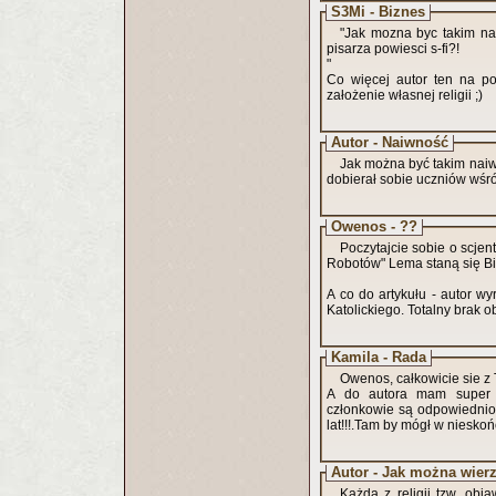
S3Mi - Biznes
"Jak mozna byc takim nai
pisarza powiesci s-fi?!
"
Co więcej autor ten na po
założenie własnej religii ;)
Autor - Naiwność
Jak można być takim naiwn
dobierał sobie uczniów wśr
Owenos - ??
Poczytajcie sobie o scje
Robotów" Lema staną się Bi
A co do artykułu - autor wy
Katolickiego. Totalny brak 
Kamila - Rada
Owenos, całkowicie sie 
A do autora mam super info-sekta założyła nawet p
członkowie są odpowiednio 
lat!!!.Tam by mógł w nieskońc
Autor - Jak można wier
Każda z religii tzw. obj