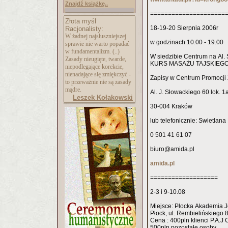
Znajdź książkę..
=====================
Złota myśl
18-19-20 Sierpnia 2006r
Racjonalisty:
W żadnej najsłuszniejszej
w godzinach 10.00 - 19.00
sprawie nie warto popadać
w fundamentalizm. (..)
W siedzibie Centrum na Al.
Zasady nieugięte, twarde,
KURS MASAŻU TAJSKIEG
niepodlegające korekcie,
nienadające się zmiękczyć -
Zapisy w Centrum Promocji
to przeważnie nie są zasady
mądre.
Al. J. Słowackiego 60 lok. 1
Leszek Kołakowski
30-004 Kraków
lub telefonicznie: Swietlan
0 501 41 61 07
biuro@amida.pl
amida.pl
===================
2-3 i 9-10.08
Miejsce: Płocka Akademia
Płock, ul. Rembielińskiego 
Cena : 400pln klienci P.A
500pln pozostałe osoby