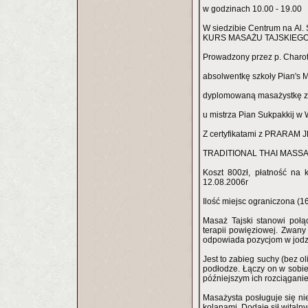
w godzinach 10.00 - 19.00
W siedzibie Centrum na Al.
KURS MASAŻU TAJSKIEG
Prowadzony przez p. Charo
absolwentkę szkoły Pian's
dyplomowaną masażystkę z
u mistrza Pian Sukpakkij w
Z certyfikatami z PRARAM 
TRADITIONAL THAI MASSAG
Koszt 800zł, płatność na
12.08.2006r
Ilość miejsc ograniczona (1
Masaż Tajski stanowi połącz
terapii powięziowej. Zwany
odpowiada pozycjom w jodz
Jest to zabieg suchy (bez 
podłodze. Łączy on w sobie 
późniejszym ich rozciągani
Masażysta posługuje się nie
kolanami. Dodaje sił witaln