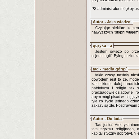
przymuszaniem (chociaż nie 
PS administrator mógł by u
Autor - Jaka wiedza!
Czytając niektóre kome
najwyższych "stopni wtajem
qqryku - a
Jestem świeżo po przecz
scjentologii". Byłego człon
tad - media górą:(
takie czasy nastały nies
dowodem jest to że, mogę 
katolickiemu dalej naród ist
patriotyzm i religia tak
pradziadowie,dziadowie i ro
abym mógł pisać w ich język
tyle co życie jednego czło
zakazy są złe. Pozdrawiam :
Autor - Do tada
Tad jesteś Amerykaninem,
totalitaryzmu religijnego,
kapitalistyczny dobrobyt. Ni