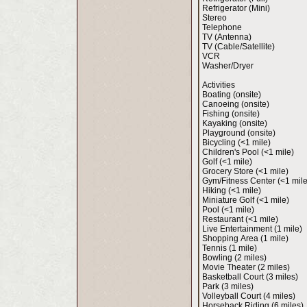
Refrigerator (Mini)
Stereo
Telephone
TV (Antenna)
TV (Cable/Satellite)
VCR
Washer/Dryer
Activities
Boating (onsite)
Canoeing (onsite)
Fishing (onsite)
Kayaking (onsite)
Playground (onsite)
Bicycling (<1 mile)
Children's Pool (<1 mile)
Golf (<1 mile)
Grocery Store (<1 mile)
Gym/Fitness Center (<1 mile
Hiking (<1 mile)
Miniature Golf (<1 mile)
Pool (<1 mile)
Restaurant (<1 mile)
Live Entertainment (1 mile)
Shopping Area (1 mile)
Tennis (1 mile)
Bowling (2 miles)
Movie Theater (2 miles)
Basketball Court (3 miles)
Park (3 miles)
Volleyball Court (4 miles)
Horseback Riding (6 miles)