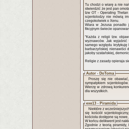
Tu chodzi o wiarę a nie n
stwierdzić że jest pan omot
tzw OT - Operating Thetan
scjentolodzy nie mówią i
czegokolwiek o Xenu.
Wiara w Jezusa ponadto je
fikcyjnym świecie opanowan
"Każda z religii tzw. obj
wyznawców. Jak wyjaśnić t
samego względu krytykuję Ko
barbarzyńskiej nienawiści d
jakoby szatańskiej, demonic
Religie z zasady opieraja s
Autor - DoToma
Proszę się nie obawiać,
sympatykiem scjentologów.
Wierzę w zdrową konkurenc
dla wszystkich.
exe13 - Piramida
Niektóre z wcześniejszyc
się kościół scjentologicz
kościoła dostępne są nowe,
W końcu delikwent jest nakł
Zgodnie z teorią piramidy, 