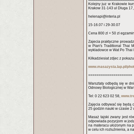
Kolejny juz w Krakowie ku
Krakow 31-143 ul Dluga 17
helenapi@interia.pl
15-16.07 i 29-30.07
Cena 800 zl + 50 zl egzamin
Zajecia praktyczne prowadz
w Pian's Traditional Thai
wykladowce w Wat Po Thai 
Kilkadziesiat zdjec z pokaz
www.masazysta.lap.pl/pho
=====================
Warsztaty odbędą się w dni
Odnowy Biologicznej w Warsz
Tel: 0 22 623 02 58,
www.tre
Zajęcia odbywać się będą 
25 godzin nauki w czasie 2
Masaż tajski zwany jest ró
odpowiada pozycjom w jodze
na materacu ułożonym na po
w celu ich rozluźnienia, a 