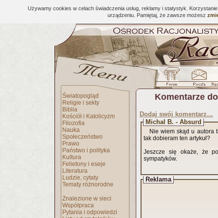
Używamy cookies w celach świadczenia usług, reklamy i statystyk. Korzystani
urządzeniu. Pamiętaj, że zawsze możesz
zmie
Komentarze do
Światopogląd
Religie i sekty
Biblia
Dodaj swój komentarz…
Kościół i Katolicyzm
Michal B. - Absurd
Filozofia
Nauka
Nie wiem skąd u autora t
Społeczeństwo
tak dobieram ten artykuł?
Prawo
Państwo i polityka
Jeszcze się okaże, że por
Kultura
sympatyków.
Felietony i eseje
Literatura
Ludzie, cytaty
Reklama
Tematy różnorodne
Znalezione w sieci
Współpraca
Pytania i odpowiedzi