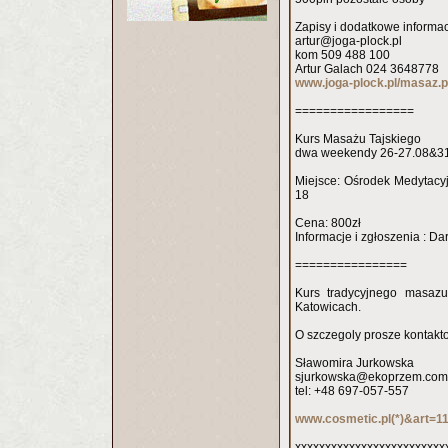
Zapisy i dodatkowe informac
artur@joga-plock.pl
kom 509 488 100
Artur Galach 024 3648778
www.joga-plock.pl/masaz.
=================
Kurs Masażu Tajskiego
dwa weekendy 26-27.08&31
Miejsce: Ośrodek Medytac
18
Cena: 800zł
Informacje i zgłoszenia : 
================
Kurs tradycyjnego masazu
Katowicach.
O szczegoly prosze kontakt
Sławomira Jurkowska
sjurkowska@ekoprzem.com
tel: +48 697-057-557
www.cosmetic.pl(*)&art=
xxxxxxxxxxxxxxxxxxxxxxxxx