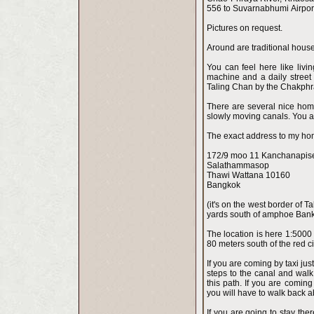
556 to Suvarnabhumi Airpor
Pictures on request.
Around are traditional house
You can feel here like livin
machine and a daily street m
Taling Chan by the Chakphr
There are several nice home
slowly moving canals. You ar
The exact address to my ho
172/9 moo 11 Kanchanapis
Salathammasop
Thawi Wattana 10160
Bangkok
(it's on the west border of 
yards south of amphoe Bank 
The location is here 1:5000 
80 meters south of the red ci
If you are coming by taxi ju
steps to the canal and walk
this path. If you are comi
you will have to walk back 
If you are going to stay th