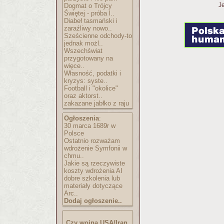
Je
Dogmat o Trójcy
Świętej - próba l..
Diabeł tasmański i
zaraźliwy nowo..
Sześcienne odchody-to
jednak możl..
Wszechświat
przygotowany na
więce..
Własność, podatki i
kryzys: syste..
Football i "okolice"
oraz aktorst..
zakazane jabłko z raju
Ogłoszenia
:
30 marca 1689r w
Polsce
Ostatnio rozważam
wdrożenie Symfonii w
chmu..
Jakie są rzeczywiste
koszty wdrożenia AI
dobre szkolenia lub
materiały dotyczące
Arc..
Dodaj ogłoszenie..
Czy wojna USA/Iran