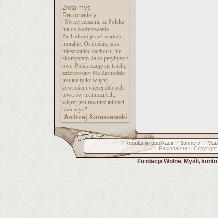
Złota myśl
Racjonalisty:
"Słyszę czasami, że Polska
ma do zaoferowania
Zachodowi jakieś wartości
moralne. Osobiście, jako
mieszkaniec Zachodu, nie
skorzystam. Jako przybysz z
owej Polski czuję się trochę
zażenowany. Na Zachodzie
jest nie tylko więcej
żywności i więcej dobrych
towarów technicznych,
więcej jest również miłości
bliźniego."
Andrzej Koraszewski
Regulamin publikacji
Bannery
Mapa
[
] [
] [
Racjonalista
Copyright
©
Fundacja Wolnej Myśli, kont