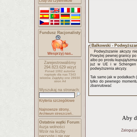
Listy od czytelników
Fundusz Racjonalisty
Balkowski - Podwyższa
Podwyższanie akcyzy nie
Wesprzyj nas..
Powyżej pewnej granicy po 
albo po prostu kupują/szmuglują z
Zarejestrowaliśmy
już w UE i w Schengen t
294.823.629
wizyt
podwyższenia akcyzy.
Ponad 1062 autorów
napisało
dla nas 7343
Tak samo jak w podatkach (
tekstów.
Zajęłyby one 28930
tylko do pewnego momentu,
stron A4
zbanrutować
Wyszukaj na stronach:
Kryteria szczegółowe
Najnowsze strony..
Archiwum streszczeń..
Aby d
Ostatnie wątki Forum
:
iluzja wolności
Zaloguj j
Wzór na liczby
parzyste i nie par..