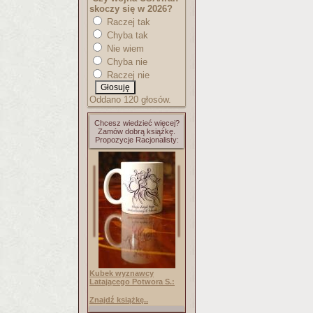
skoczy się w 2026?
Raczej tak
Chyba tak
Nie wiem
Chyba nie
Raczej nie
Oddano 120 głosów.
Chcesz wiedzieć więcej?
Zamów dobrą książkę.
Propozycje Racjonalisty:
Kubek wyznawcy
Latającego Potwora S.:
Znajdź książkę..