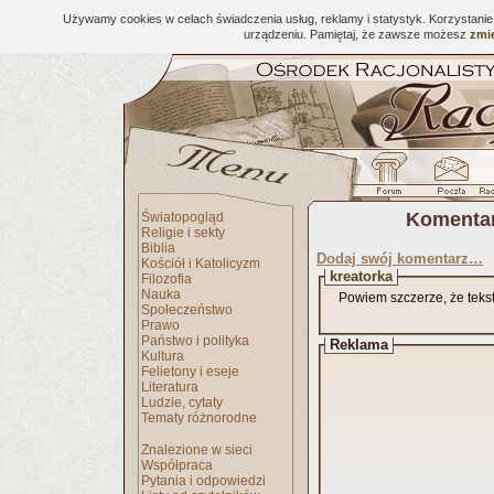
Używamy cookies w celach świadczenia usług, reklamy i statystyk. Korzystani
urządzeniu. Pamiętaj, że zawsze możesz
zmie
Komentar
Światopogląd
Religie i sekty
Biblia
Dodaj swój komentarz…
Kościół i Katolicyzm
kreatorka
Filozofia
Nauka
Powiem szczerze, że tekst
Społeczeństwo
Prawo
Państwo i polityka
Reklama
Kultura
Felietony i eseje
Literatura
Ludzie, cytaty
Tematy różnorodne
Znalezione w sieci
Współpraca
Pytania i odpowiedzi