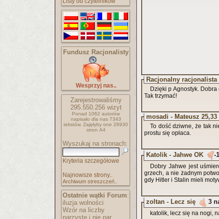
Listy od czytelników
Fundusz Racjonalisty
Racjonalny racjonalista 
Wesprzyj nas..
Dzięki p Agnostyk. Dobra 
Tak trzymać!
Zarejestrowaliśmy
295.550.256
wizyt
Ponad 1062 autorów
mosadi - Mateusz 25,33
napisało
dla nas 7343
tekstów.
Zajęłyby one 28930
To dość dziwne, że tak n
stron A4
prostu się opłaca.
Wyszukaj na stronach:
Katolik - Jahwe OK
-
Kryteria szczegółowe
Dobry Jahwe jest uśmierc
grzech, a nie żadnym potwo
Najnowsze strony..
gdy Hitler i Stalin mieli mot
Archiwum streszczeń..
Ostatnie wątki Forum
:
zoltan - Lecz się
3 n
iluzja wolności
Wzór na liczby
katolik, lecz się na nogi, 
parzyste i nie par..