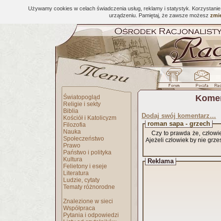
Używamy cookies w celach świadczenia usług, reklamy i statystyk. Korzystani
urządzeniu. Pamiętaj, że zawsze możesz
zmie
Komen
Światopogląd
Religie i sekty
Biblia
Dodaj swój komentarz…
Kościół i Katolicyzm
roman sapa - grzech
Filozofia
Nauka
Czy to prawda że, człow
Społeczeństwo
Ajeżeli człowiek by nie grz
Prawo
Państwo i polityka
Kultura
Reklama
Felietony i eseje
Literatura
Ludzie, cytaty
Tematy różnorodne
Znalezione w sieci
Współpraca
Pytania i odpowiedzi