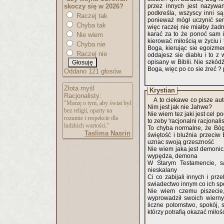
skoczy się w 2026?
przez innych jest nazywa
podkreśla, wszyscy inni są
Raczej tak
ponieważ mógł uczynić ser
Chyba tak
więc raczej nie miałby żadn
karać za to że ponoć sam ic
Nie wiem
kierować miłością w życiu i
Chyba nie
Boga, kierując sie egoizme
Raczej nie
oddajesz sie diabłu i to z 
opisany w Biblii. Nie szkó
Boga, więc po co sie żreć ?
Oddano 121 głosów.
Złota myśl
Krystian
Racjonalisty:
A to ciekawe co pisze aut
"Marzę o tym, aby świat był
Nim jest jak nie Jahwe?
bez religii, oparty na
Nie wiem tez jaki jest cel 
rozumie i respekcie dla
to zeby 'racjonalni racjonal
ludzkich wartości.''
To chyba normalne, że Bóg 
Taslima Nasrin
świętość i bluźnia przeciw
uznac swoją grzeszność
Nie wiem jaka jest demonicz
wypędza, demona
W Starym Testamencie, s
nieskalany
Ci co zabijali innych i prz
swiadectwo innym co ich spo
Nie wiem czemu piszecie,
wyprowadził swoich wiernyc
liczne potomstwo, spokój, s
którzy potrafią okazać miłoś