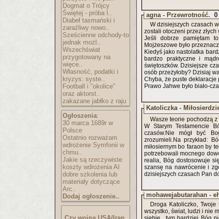
Dogmat o Trójcy
Świętej - próba l..
agna - Przewrotność.
0
Diabeł tasmański i
W dzisiejszych czasach ws
zaraźliwy nowo..
zostali otoczeni przez złych
Sześcienne odchody-to
Jeśli dobrze pamiętam t
jednak możl..
Mojżeszowe było przeznaczo
Wszechświat
Kiedyś jako nastolatka bard
przygotowany na
bardzo praktyczne i mądr
więce..
świętoszków. Dzisiejsze cz
Własność, podatki i
osób przeżyłoby? Dzisiaj wal
kryzys: syste..
Chyba, że puste deklaracje 
Football i "okolice"
Prawo Jahwe było biało-cza
oraz aktorst..
zakazane jabłko z raju
Katoliczka - Miłosierdz
Ogłoszenia
:
Wasze teorie pochodzą z 
30 marca 1689r w
W Starym Testamencie Bóg
Polsce
czasów.Nie mógł być Bog
Ostatnio rozważam
zrozumieli.Na przykład: B
wdrożenie Symfonii w
miłosiernym bo faraon by tego
chmu..
potrzebowali mocnego dowódc
Jakie są rzeczywiste
realia, Bóg dostosowuje s
koszty wdrożenia AI
szansę na nawrócenie i zg
dobre szkolenia lub
dzisiejszych czasach Pan d
materiały dotyczące
Arc..
mohawejabutarahan - e
Dodaj ogłoszenie..
Droga Katoliczko, Twoje 
wszystko, świat, ludzi i nie
Czy wojna USA/Iran
siebie.. tym bardziej Bóg n