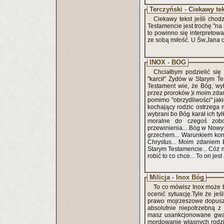
Terczyński - Ciekawy te
Ciekawy tekst jeśli cho
Testamencie jest trochę "na
to powinno się interpretow
ze sobą miłość. U Św.Jana
INOX - BÓG
Chciałbym podzielić się
"karcił" Żydów w Starym Tes
Testament wie, że Bóg, wy
przez proroków )i moim zdan
pomimo "obrzydliwości" jaki
kochający rodzic ostrzega m
wybrani bo Bóg karał ich ty
moralne do czegoś zobow
przewinienia... Bóg w Nowy
grzechem... Warunkiem kon
Chrystus... Moim zdaniem B
Starym Testamencie... Cóż 
robić to co chce... To on j
Milicja - Inox Bóg
To co mówisz Inox może by
ocenić sytuację.Tyle że jeś
prawo mojrzeszowe dopusz
absolutnie niepotrzebną z
masz usankcjonowane gwał
mordowanie własnych rodzi