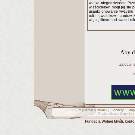
wielka niegodziwoscią.Prze
właścicielowi mógł jej się
usankcjonowanie wyzysku 
roli niewolników narodów k
więcej litości nad swoimi ofi
Aby d
Zaloguj j
Je
Regulamin publikacji
Bannery
Mapa
[
] [
] [
Racjonalista
Copyright
©
Fundacja Wolnej Myśli, kont