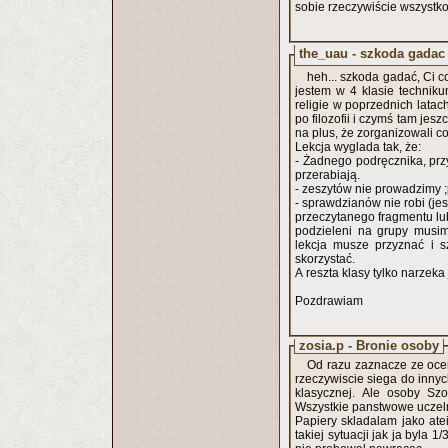
sobie rzeczywiście wszystko
the_uau - szkoda gadac
heh... szkoda gadać, Ci c
jestem w 4 klasie technik
religie w poprzednich latac
po filozofii i czymś tam jesz
na plus, że zorganizowali co
Lekcja wyglada tak, że:
- Żadnego podręcznika, przy
przerabiają.
- zeszytów nie prowadzimy ;
- sprawdzianów nie robi (je
przeczytanego fragmentu l
podzieleni na grupy musim
lekcja musze przyznać i s
skorzystać.
A reszta klasy tylko narzeka 
Pozdrawiam
zosia.p - Bronie osoby
Od razu zaznacze ze ocen
rzeczywiscie siega do innyc
klasycznej. Ale osoby Szo
Wszystkie panstwowe uczelni
Papiery skladalam jako atei
takiej sytuacji jak ja byla 