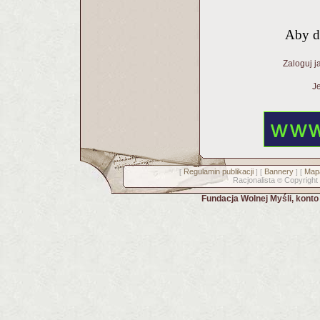
Aby d
Zaloguj j
Je
Regulamin publikacji
Bannery
Mapa
[
] [
] [
Racjonalista
Copyright
©
Fundacja Wolnej Myśli, kont