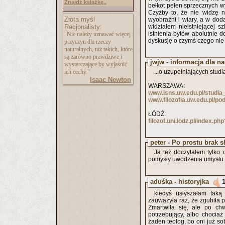
Znajdź książkę..
bełkot pełen sprzecznych w
Czyżby to, że nie widzę n
Złota myśl
wyobraźni i wiary, a w dod
Racjonalisty:
widziałem nieistniejącej s
istnienia bytów abolutnie 
"Nie należy uznawać więcej
dyskusję o czymś czego ni
przyczyn dla rzeczy
naturalnych, niż takich, które
są zarówno prawdziwe i
jwjw - informacja dla na
wystarczające by wyjaśnić
ich cechy."
...o uzupełniających stud
Isaac Newton
WARSZAWA:
www.isns.uw.edu.pl/studi
www.filozofia.uw.edu.pl/p
ŁÓDŹ:
filozof.uni.lodz.pl/index.ph
peter - Po prostu brak s
Ja też doczytałem tylko 
pomysły uwodzenia umysłu 
aduśka - historyjka
kiedyś usłyszałam taką
zauważyła raz, że zgubiła pi
Zmartwiła się, ale po chw
potrzebujący, albo chociaż 
żaden teolog, bo oni już so