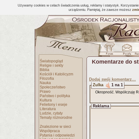
Używamy cookies w celach świadczenia usług, reklamy i statystyk. Korzystani
urządzeniu. Pamiętaj, że zawsze możesz
zmie
Komentarze do s
Światopogląd
Religie i sekty
Biblia
Kościół i Katolicyzm
Filozofia
Dodaj swój komentarz…
Nauka
Zulka
1 na 1
Społeczeństwo
Prawo
Okropność. Współczuję Ro
Państwo i polityka
Kultura
Felietony i eseje
Reklama
Literatura
Ludzie, cytaty
Tematy różnorodne
Znalezione w sieci
Współpraca
Pytania i odpowiedzi