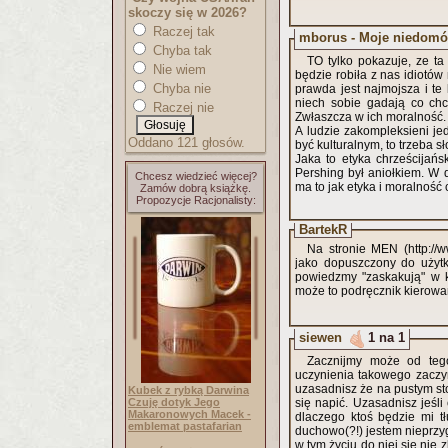
skoczy się w 2026?
Raczej tak
mborus - Moje niedomó
Chyba tak
TO tylko pokazuje, ze ta
Nie wiem
będzie robiła z nas idiotów
Chyba nie
prawda jest najmojsza i te
niech sobie gadają co chc
Raczej nie
Zwłaszcza w ich moralność. 
A ludzie zakompleksieni jed
Oddano 121 głosów.
być kulturalnym, to trzeba 
Jaka to etyka chrześcijańsk
Pershing był aniołkiem. W 
Chcesz wiedzieć więcej?
ma to jak etyka i moralność 
Zamów dobrą książkę.
Propozycje Racjonalisty:
BartekR
Na stronie MEN (http://w
jako dopuszczony do użytk
powiedzmy "zaskakują" w ko
może to podręcznik kierowa
siewen
1 na 1
Zacznijmy może od tego
uczynienia takowego zaczy
uzasadnisz że na pustym st
Kubek z rybką Darwina
Czuję dotyk Jego
się napić. Uzasadnisz jeśli
Makaronowych Macek -
dlaczego ktoś będzie mi tł
emblemat pastafarian
duchowo(?!) jestem nieprzygo
w tym życiu do niej się nie 