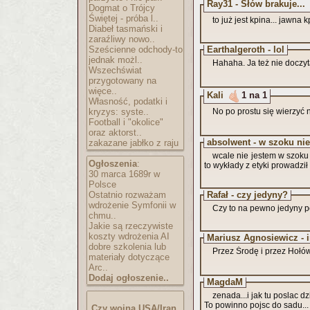
Ray31 - Słów brakuje...
Dogmat o Trójcy
Świętej - próba l..
to już jest kpina... jawna k
Diabeł tasmański i
zaraźliwy nowo..
Sześcienne odchody-to
Earthalgeroth - lol
jednak możl..
Hahaha. Ja też nie doczy
Wszechświat
przygotowany na
więce..
Kali
1 na 1
Własność, podatki i
kryzys: syste..
No po prostu się wierzyć n
Football i "okolice"
oraz aktorst..
absolwent - w szoku nie
zakazane jabłko z raju
wcale nie jestem w szoku 
Ogłoszenia
:
to wykłady z etyki prowadził n
30 marca 1689r w
Polsce
Ostatnio rozważam
Rafał - czy jedyny?
wdrożenie Symfonii w
Czy to na pewno jedyny p
chmu..
Jakie są rzeczywiste
koszty wdrożenia AI
Mariusz Agnosiewicz - 
dobre szkolenia lub
Przez Środę i przez Hołó
materiały dotyczące
Arc..
Dodaj ogłoszenie..
MagdaM
zenada...i jak tu poslac dz
To powinno pojsc do sadu...
Czy wojna USA/Iran