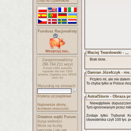
Listy od czytelników
Fundusz Racjonalisty
Wesprzyj nas..
Maciej Twardowski - ,,,
Brak slow..
Zarejestrowaliśmy
296.764.211
wizyt
Ponad 1062 autorów
napisało
dla nas 7343
Damian Józefczyk - nie..
tekstów.
Zajęłyby one 28930
stron A4
Przykro mi, ale nie dalem 
To chyba tylko w Polsce moze
Wyszukaj na stronach:
AstralStorm - Obraza pr
Kryteria szczegółowe
Niewątpliwie dopuszczeni
Najnowsze strony..
Tym ignorowanym przez miło
Archiwum streszczeń..
Zostaje tylko Trybunał Ko
Ostatnie wątki Forum
:
obywatelska czyli 100 tys. 
iluzja wolności
Wzór na liczby
parzyste i nie par..