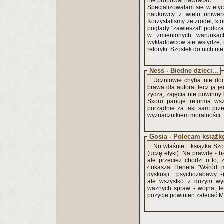
nie probowal nawracac.
Specjalizowalam sie w etyc
naukowcy z wielu uniwers
Korzystalismy ze zrodel, kt
poglady "zawieszal" podczas
w zmienionych warunkach 
wykladowcow sie wstydze, np
retoryki. Szostek do nich nie
Ness - Biedne dzieci...
Uczniowie chyba nie do
brawa dla autora, lecz ja j
życzą, zajęcia nie powinny 
Skoro panuje reforma wsz
porządnie za taki sam prze
wyznacznikiem moralności.
Gosia - Polecam książk
No właśnie... książka Szo
(uczę etyki). Na prawdę - 
ale przecież chodzi o to, 
Łukasza Henela "Wśród mę
dyskusji... psychozabawy :
ale wszystko z dużym wycz
ważnych spraw - wojna, ter
pozycje powinien zalecać 