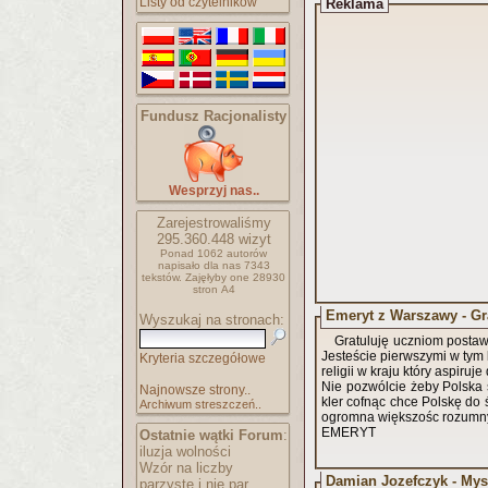
Listy od czytelników
Reklama
Fundusz Racjonalisty
Wesprzyj nas..
Zarejestrowaliśmy
295.360.448
wizyt
Ponad 1062 autorów
napisało
dla nas 7343
tekstów.
Zajęłyby one 28930
stron A4
Emeryt z Warszawy - Gr
Wyszukaj na stronach:
Gratuluję uczniom postaw
Jesteście pierwszymi w tym k
Kryteria szczegółowe
religii w kraju który aspiruj
Nie pozwólcie żeby Polska s
Najnowsze strony..
kler cofnąc chce Polskę do
Archiwum streszczeń..
ogromna większośc rozumnyc
EMERYT
Ostatnie wątki Forum
:
iluzja wolności
Wzór na liczby
Damian Jozefczyk - Mys
parzyste i nie par..