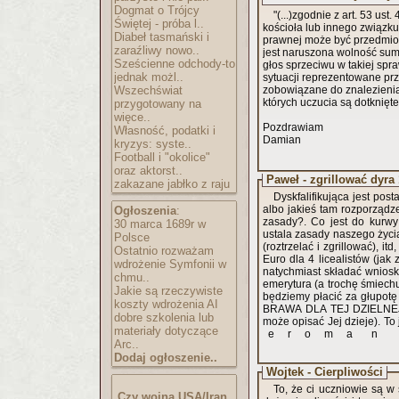
Dogmat o Trójcy
"(...)zgodnie z art. 53 ust
Świętej - próba l..
kościoła lub innego związk
Diabeł tasmański i
prawnej może być przedmiot
zaraźliwy nowo..
jest naruszona wolność sumi
Sześcienne odchody-to
głos sprzeciwu w takiej spr
jednak możl..
sytuacji reprezentowane pr
Wszechświat
zobowiązane do znalezienia
których uczucia są dotknięte
przygotowany na
więce..
Pozdrawiam
Własność, podatki i
Damian
kryzys: syste..
Football i "okolice"
oraz aktorst..
Paweł - zgrillować dyra 
zakazane jabłko z raju
Dyskfalifikująca jest post
albo jakieś tam rozporządze
Ogłoszenia
:
zasady?. Co jest do kurwy
30 marca 1689r w
ustala zasady naszego życi
Polsce
(roztrzelać i zgrillować), it
Ostatnio rozważam
Euro dla 4 licealistów (ja
wdrożenie Symfonii w
natychmiast składać wnioski
chmu..
emerytura (a trochę śmiech
Jakie są rzeczywiste
będziemy płacić za głupotę 
koszty wdrożenia AI
BRAWA DLA TEJ DZIELNEJ C
dobre szkolenia lub
może opisać Jej dzieje). To
materiały dotyczące
e r o m a n 
Arc..
Dodaj ogłoszenie..
Wojtek - Cierpliwości
To, że ci uczniowie są w
Czy wojna USA/Iran