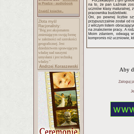
Poczekałbym z tym grillo
w Pradze - audiobook
na to, że pan Łaźniak zost
uczniów klasy maturalnej, 
Znajdź książkę..
pracownika budżetówki.
Oni, po pewnej liczbie s
Złota myśl
przypuszczalnie został od 
z wilczym listem obracają
Racjonalisty:
na znalezienie pracy.. A r
"Bóg jest aksjomatem
Moim zdaniem, odwagą wyka
zmieniającym swoją formę
kompromis niż uczniowie, kt
w zależności od szerokości
geograficznej. Jest
dziedzictwem sprawującym
władzę nad naszymi
umysłami i jest techniką
władzy."
Andrzej Koraszewski
Aby d
Zaloguj j
Je