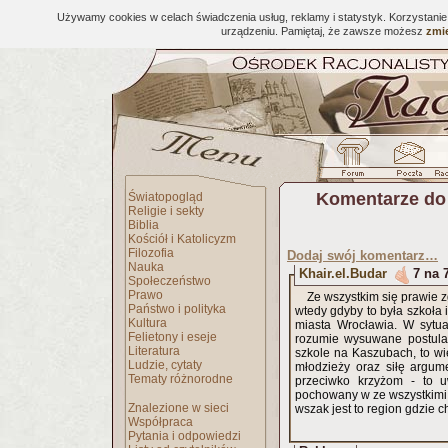
Używamy cookies w celach świadczenia usług, reklamy i statystyk. Korzystani
urządzeniu. Pamiętaj, że zawsze możesz
zmie
Komentarze do
Światopogląd
Religie i sekty
Biblia
Kościół i Katolicyzm
Filozofia
Dodaj swój komentarz…
Nauka
Khair.el.Budar
7 na 
Społeczeństwo
Prawo
Ze wszystkim się prawie 
Państwo i polityka
wtedy gdyby to była szkoła 
Kultura
miasta Wrocławia. W sytua
Felietony i eseje
rozumie wysuwane postulat
Literatura
szkole na Kaszubach, to wie
Ludzie, cytaty
młodzieży oraz siłę argum
Tematy różnorodne
przeciwko krzyżom - to u
pochowany w ze wszystkimi 
Znalezione w sieci
wszak jest to region gdzie 
Współpraca
Pytania i odpowiedzi