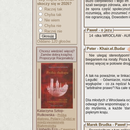
dużo cierpliwości i tego i
skoczy się w 2026?
szali swojego zdrowia, ale 
Raczej tak
że spora część społeczno
rozumieją, albo zrozumieć n
Chyba tak
nie ograniczają. Dowodem ich
Nie wiem
Chyba nie
Paweł - o jezu
Raczej nie
14 -stka WROCŁAW - AURO
Oddano 120 głosów.
Peter - Khair.el.Budar
Chcesz wiedzieć więcej?
Zamów dobrą książkę.
Nie ulegaj stereotypom
Propozycje Racjonalisty:
bieganiem na roraty. Poza 
mniej więcej w połowie dro
A tak na poważnie, w linka
Legutki: - Gówniarze, rozra
wygłupów - co za nędza! M
"arbitralne prawo"! Na całe 
Dla młodych z Wrocławia 
odwagi (nie wspominając o 
do myślenia, a każde 'da
Katarzyna Sztop-
pięknym kraju.
Rutkowska -
Próba
dialogu. Polacy i Żydzi w
międzywojennym
Marek Brudka - Paweł
Białymstoku
Umberto Eco -
Cmentarz