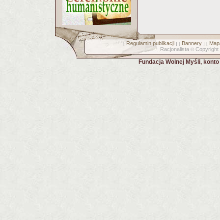
Regulamin publikacji
Bannery
Mapa
[
] [
] [
Racjonalista
Copyright
©
Fundacja Wolnej Myśli, kont