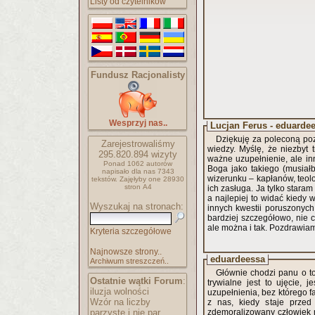
Listy od czytelników
Fundusz Racjonalisty
Wesprzyj nas..
Lucjan Ferus - eduarde
Dziękuję za poleconą poz
Zarejestrowaliśmy
wiedzy. Myślę, że niezbyt 
295.820.894
wizyty
ważne uzupełnienie, ale in
Ponad 1062 autorów
Boga jako takiego (musiał
napisało
dla nas 7343
wizerunku – kapłanów, teol
tekstów.
Zajęłyby one 28930
stron A4
ich zasługa. Ja tylko stara
a najlepiej to widać kiedy
Wyszukaj na stronach:
innych kwestii poruszonych 
bardziej szczegółowo, nie 
ale można i tak. Pozdrawia
Kryteria szczegółowe
Najnowsze strony..
eduardeessa
Archiwum streszczeń..
Głównie chodzi panu o to
Ostatnie wątki Forum
:
trywialne jest to ujęcie
iluzja wolności
uzupełnienia, bez którego 
Wzór na liczby
z nas, kiedy staje przed
parzyste i nie par..
zdemoralizowany człowiek n