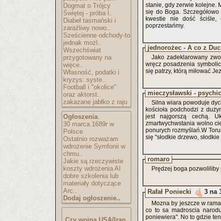
stanie, gdy zerwie kolejne.
Dogmat o Trójcy
się do Boga. Szczegółowo 
Świętej - próba l..
kwestie nie dość ściśle,
Diabeł tasmański i
poprzestańmy.
zaraźliwy nowo..
Sześcienne odchody-to
jednak możl..
jednorożec - A co z Duc
Wszechświat
przygotowany na
Jako zadeklarowany zwo
wręcz posadzenia symbolicz
więce..
się patrzy, którą miłować J
Własność, podatki i
kryzys: syste..
Football i "okolice"
mieczysławski - psychic
oraz aktorst..
zakazane jabłko z raju
Silna wiara powoduje dyc
kościoła podchodzi z duży
Ogłoszenia
:
jest najgorszą cechą. 
zmartwychwstania wolno cie
30 marca 1689r w
ponurych rozmyślań.W Torun
Polsce
się "słodkie drzewo, słodkie 
Ostatnio rozważam
wdrożenie Symfonii w
chmu..
romaro
Jakie są rzeczywiste
koszty wdrożenia AI
Prędzej boga pozwoliliby
dobre szkolenia lub
materiały dotyczące
Arc..
Rafał Poniecki
3 na 
Dodaj ogłoszenie..
Mozna by jeszcze w ramac
co to sa madroscia narodu:
poniewiera". No to gdzie te
Czy wojna USA/Iran