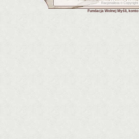
Racjonalista
Copyright
©
Fundacja Wolnej Myśli, kont