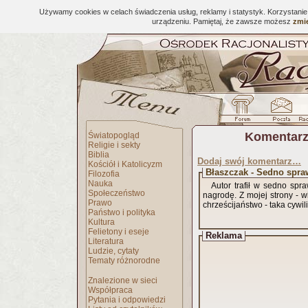
Używamy cookies w celach świadczenia usług, reklamy i statystyk. Korzystani
urządzeniu. Pamiętaj, że zawsze możesz
zmie
Komentarz
Światopogląd
Religie i sekty
Biblia
Dodaj swój komentarz…
Kościół i Katolicyzm
Błaszczak - Sedno spra
Filozofia
Nauka
Autor trafił w sedno sp
Społeczeństwo
nagrodę. Z mojej strony - wi
Prawo
chrześcijaństwo - taka cywil
Państwo i polityka
Kultura
Felietony i eseje
Reklama
Literatura
Ludzie, cytaty
Tematy różnorodne
Znalezione w sieci
Współpraca
Pytania i odpowiedzi