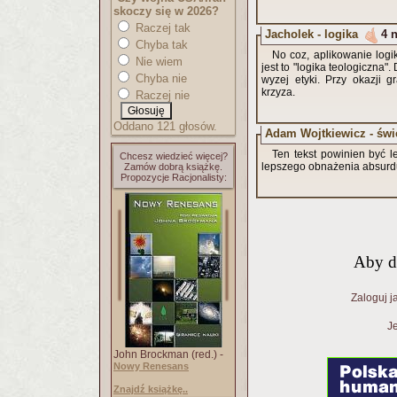
skoczy się w 2026?
Raczej tak
Jacholek - logika
4 
Chyba tak
No coz, aplikowanie logi
Nie wiem
jest to "logika teologiczna
Chyba nie
wyzej etyki. Przy okazji 
krzyza.
Raczej nie
Oddano 121 głosów.
Adam Wojtkiewicz - świ
Ten tekst powinien być l
Chcesz wiedzieć więcej?
lepszego obnażenia absurdu
Zamów dobrą książkę.
Propozycje Racjonalisty:
Aby d
Zaloguj j
Je
John Brockman (red.) -
Nowy Renesans
Znajdź książkę..