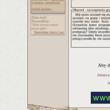
w Pradze - audiobook
Znajdź książkę..
Maront - szczepienia g
Mój ojciec szczepił się p
Złota myśl
szczepic na grypę i wszyst
Racjonalisty:
czynniki bez zmian. Teraz
"Błoto stwarza czasem
Oczywiście jeden przypad
pozory głębi."
odmawiają albo utrudniają
postępują? Gdyby wszystko 
Stanisław Jerzy Lec
nie chorowaliby. Może jesz
jedzący posiłki itp. nie zar
Aby d
Zaloguj j
Je