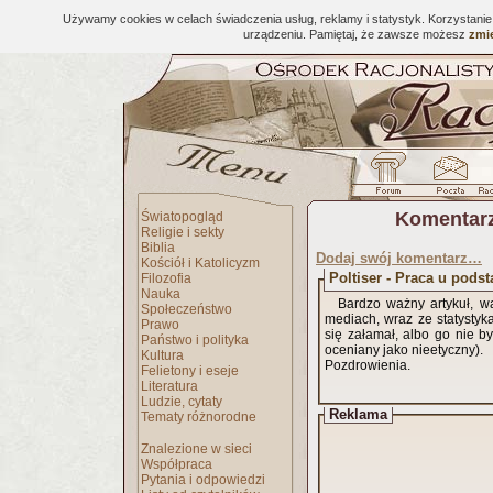
Używamy cookies w celach świadczenia usług, reklamy i statystyk. Korzystani
urządzeniu. Pamiętaj, że zawsze możesz
zmie
Komentarz
Światopogląd
Religie i sekty
Biblia
Dodaj swój komentarz…
Kościół i Katolicyzm
Poltiser - Praca u podst
Filozofia
Nauka
Bardzo ważny artykuł, w
Społeczeństwo
mediach, wraz ze statysty
Prawo
się załamał, albo go nie b
Państwo i polityka
oceniany jako nieetyczny).
Kultura
Pozdrowienia.
Felietony i eseje
Literatura
Ludzie, cytaty
Reklama
Tematy różnorodne
Znalezione w sieci
Współpraca
Pytania i odpowiedzi