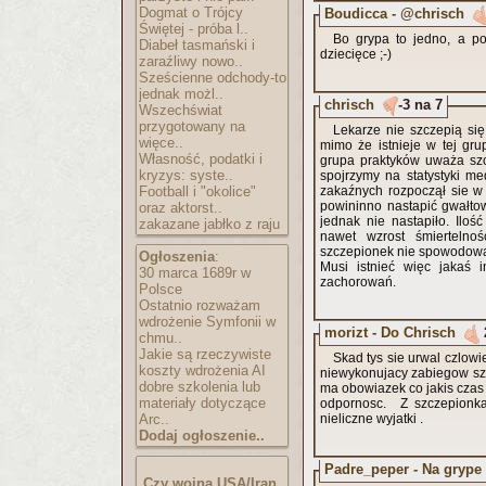
Dogmat o Trójcy
Boudicca - @chrisch
Świętej - próba l..
Bo grypa to jedno, a po
Diabeł tasmański i
dziecięce ;-)
zaraźliwy nowo..
Sześcienne odchody-to
jednak możl..
chrisch
-3 na 7
Wszechświat
przygotowany na
Lekarze nie szczepią si
więce..
mimo że istnieje w tej gr
Własność, podatki i
grupa praktyków uważa szcz
kryzys: syste..
spojrzymy na statystyki m
Football i "okolice"
zakaźnych rozpoczął sie w
powininno nastapić gwałto
oraz aktorst..
jednak nie nastapiło. Ilo
zakazane jabłko z raju
nawet wzrost śmiertelno
szczepionek nie spowodowa
Ogłoszenia
:
Musi istnieć więc jakaś 
30 marca 1689r w
zachorowań.
Polsce
Ostatnio rozważam
wdrożenie Symfonii w
morizt - Do Chrisch
chmu..
Jakie są rzeczywiste
Skad tys sie urwal czlowi
koszty wdrożenia AI
niewykonujacy zabiegow sz
dobre szkolenia lub
ma obowiazek co jakis czas 
materiały dotyczące
odpornosc. Z szczepionka 
Arc..
nieliczne wyjatki .
Dodaj ogłoszenie..
Padre_peper - Na grype 
Czy wojna USA/Iran