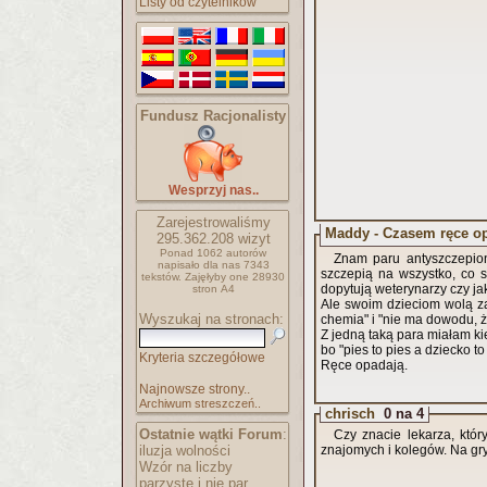
Listy od czytelników
Fundusz Racjonalisty
Wesprzyj nas..
Zarejestrowaliśmy
Maddy - Czasem ręce op
295.362.208
wizyt
Ponad 1062 autorów
Znam paru antyszczepion
napisało
dla nas 7343
szczepią na wszystko, co 
tekstów.
Zajęłyby one 28930
dopytują weterynarzy czy ja
stron A4
Ale swoim dzieciom wolą za
Wyszukaj na stronach:
chemia" i "nie ma dowodu, ż
Z jedną taką para miałam ki
bo "pies to pies a dziecko to
Kryteria szczegółowe
Ręce opadają.
Najnowsze strony..
Archiwum streszczeń..
chrisch
0 na 4
Ostatnie wątki Forum
:
Czy znacie lekarza, kt
iluzja wolności
znajomych i kolegów. Na gr
Wzór na liczby
parzyste i nie par..