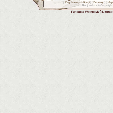
Regulamin publikacji
Bannery
Mapa
[
] [
] [
Racjonalista
Copyright
©
Fundacja Wolnej Myśli, kont