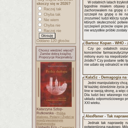
W ostatnich latach trzykr
skoczy się w 2026?
tygodnie miałem objawy 
Raczej tak
zachorowałem na grypę o w
Chyba tak
szczepił na grypę o ile n
zrozumieć ludzi którzy ryzy
Nie wiem
których skuteczność potwier
Chyba nie
szczepień przeciw ospie pr
nie wszystkie próbki zostały
Raczej nie
Oddano 120 głosów.
Bartosz Kopan - WHO - ź
Czy po ostatnich oszu
Chcesz wiedzieć więcej?
koncernów farmaceutycznyc
Zamów dobrą książkę.
miliony euro na niepotrze
Propozycje Racjonalisty:
źródło? Czy podane setki ty
nie udało się odnaleźć w int
KalaSz - Demagogia na
Jedni manipulatorzy chcą
W każdej dziedzinie życia j
line w swoją stronę, a więc 
Dla ludzi bez własnego roz
układu odpornościowego prze
XXI wieku.
Katarzyna Sztop-
Rutkowska -
Próba
AlexRener - Tak napraw
dialogu. Polacy i Żydzi w
międzywojennym
Jednak tak naprawdę na
Białymstoku
potwierdzona naukowo. Mó
Umberto Eco -
Cmentarz