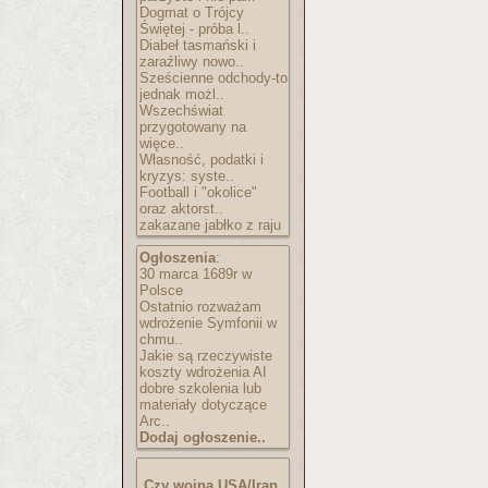
Dogmat o Trójcy
Świętej - próba l..
Diabeł tasmański i
zaraźliwy nowo..
Sześcienne odchody-to
jednak możl..
Wszechświat
przygotowany na
więce..
Własność, podatki i
kryzys: syste..
Football i "okolice"
oraz aktorst..
zakazane jabłko z raju
Ogłoszenia
:
30 marca 1689r w
Polsce
Ostatnio rozważam
wdrożenie Symfonii w
chmu..
Jakie są rzeczywiste
koszty wdrożenia AI
dobre szkolenia lub
materiały dotyczące
Arc..
Dodaj ogłoszenie..
Czy wojna USA/Iran