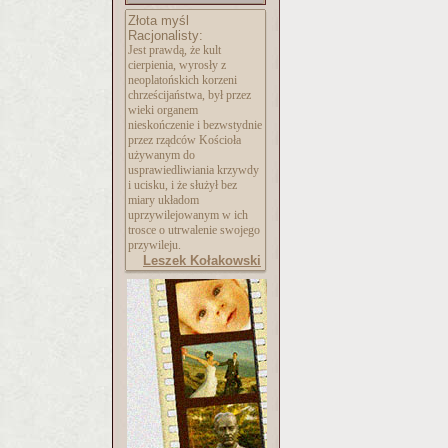
Złota myśl
Racjonalisty:
Jest prawdą, że kult
cierpienia, wyrosły z
neoplatońskich korzeni
chrześcijaństwa, był przez
wieki organem
nieskończenie i bezwstydnie
przez rządców Kościoła
używanym do
usprawiedliwiania krzywdy
i ucisku, i że służył bez
miary układom
uprzywilejowanym w ich
trosce o utrwalenie swojego
przywileju.
Leszek Kołakowski