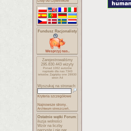
Listy od czytelników
Fundusz Racjonalisty
Wesprzyj nas..
Zarejestrowaliśmy
295.830.443
wizyty
Ponad 1062 autorów
napisało
dla nas 7343
tekstów.
Zajęłyby one 28930
stron A4
Wyszukaj na stronach:
Kryteria szczegółowe
Najnowsze strony..
Archiwum streszczeń..
Ostatnie wątki Forum
:
iluzja wolności
Wzór na liczby
parzyste i nie par..