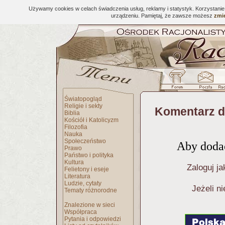
Używamy cookies w celach świadczenia usług, reklamy i statystyk. Korzystani
urządzeniu. Pamiętaj, że zawsze możesz
zmie
Światopogląd
Religie i sekty
Komentarz d
Biblia
Kościół i Katolicyzm
Filozofia
Nauka
Społeczeństwo
Aby dodać
Prawo
Państwo i polityka
Kultura
Zaloguj ja
Felietony i eseje
Literatura
Ludzie, cytaty
Jeżeli n
Tematy różnorodne
Znalezione w sieci
Współpraca
Pytania i odpowiedzi