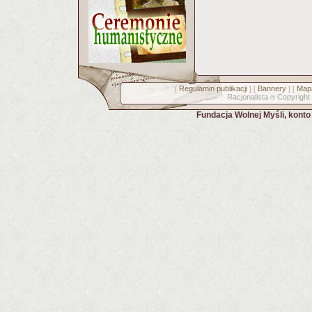
Regulamin publikacji
Bannery
Mapa
[
] [
] [
Racjonalista
Copyright
©
Fundacja Wolnej Myśli, kont