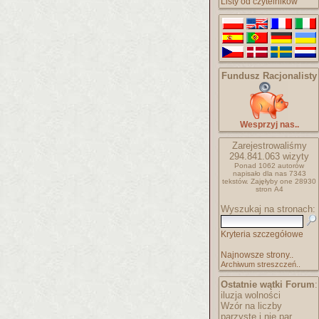
Listy od czytelników
Fundusz Racjonalisty
Wesprzyj nas..
Zarejestrowaliśmy
294.841.063
wizyty
Ponad 1062 autorów
napisało
dla nas 7343
tekstów.
Zajęłyby one 28930
stron A4
Wyszukaj na stronach:
Kryteria szczegółowe
Najnowsze strony..
Archiwum streszczeń..
Ostatnie wątki Forum
:
iluzja wolności
Wzór na liczby
parzyste i nie par..