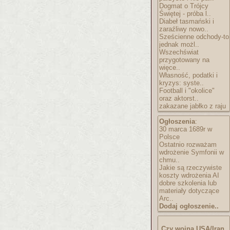
Dogmat o Trójcy
Świętej - próba l..
Diabeł tasmański i
zaraźliwy nowo..
Sześcienne odchody-to
jednak możl..
Wszechświat
przygotowany na
więce..
Własność, podatki i
kryzys: syste..
Football i "okolice"
oraz aktorst..
zakazane jabłko z raju
Ogłoszenia
:
30 marca 1689r w
Polsce
Ostatnio rozważam
wdrożenie Symfonii w
chmu..
Jakie są rzeczywiste
koszty wdrożenia AI
dobre szkolenia lub
materiały dotyczące
Arc..
Dodaj ogłoszenie..
Czy wojna USA/Iran