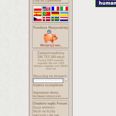
Listy od czytelników
Fundusz Racjonalisty
Wesprzyj nas..
Zarejestrowaliśmy
296.753.189
wizyt
Ponad 1062 autorów
napisało
dla nas 7343
tekstów.
Zajęłyby one 28930
stron A4
Wyszukaj na stronach:
Kryteria szczegółowe
Najnowsze strony..
Archiwum streszczeń..
Ostatnie wątki Forum
:
iluzja wolności
Wzór na liczby
parzyste i nie par..