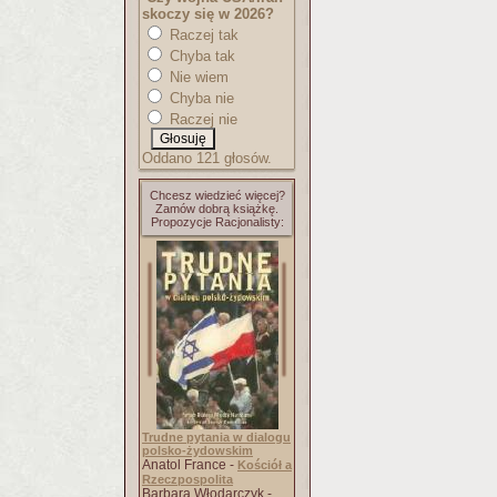
skoczy się w 2026?
Raczej tak
Chyba tak
Nie wiem
Chyba nie
Raczej nie
Oddano 121 głosów.
Chcesz wiedzieć więcej?
Zamów dobrą książkę.
Propozycje Racjonalisty:
Trudne pytania w dialogu
polsko-żydowskim
Anatol France -
Kościół a
Rzeczpospolita
Barbara Włodarczyk -