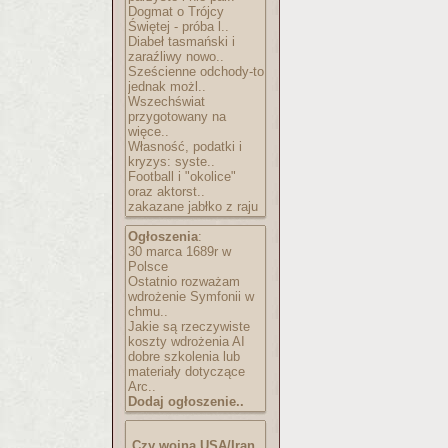
Dogmat o Trójcy
Świętej - próba l..
Diabeł tasmański i
zaraźliwy nowo..
Sześcienne odchody-to
jednak możl..
Wszechświat
przygotowany na
więce..
Własność, podatki i
kryzys: syste..
Football i "okolice"
oraz aktorst..
zakazane jabłko z raju
Ogłoszenia
:
30 marca 1689r w
Polsce
Ostatnio rozważam
wdrożenie Symfonii w
chmu..
Jakie są rzeczywiste
koszty wdrożenia AI
dobre szkolenia lub
materiały dotyczące
Arc..
Dodaj ogłoszenie..
Czy wojna USA/Iran