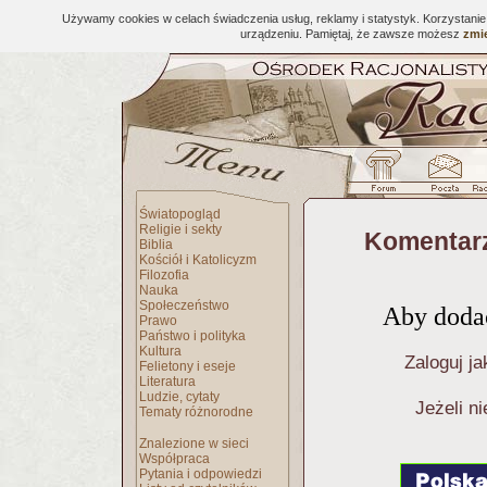
Używamy cookies w celach świadczenia usług, reklamy i statystyk. Korzystani
urządzeniu. Pamiętaj, że zawsze możesz
zmie
Światopogląd
Religie i sekty
Komentarz
Biblia
Kościół i Katolicyzm
Filozofia
Nauka
Społeczeństwo
Aby dodać
Prawo
Państwo i polityka
Kultura
Zaloguj ja
Felietony i eseje
Literatura
Ludzie, cytaty
Jeżeli n
Tematy różnorodne
Znalezione w sieci
Współpraca
Pytania i odpowiedzi