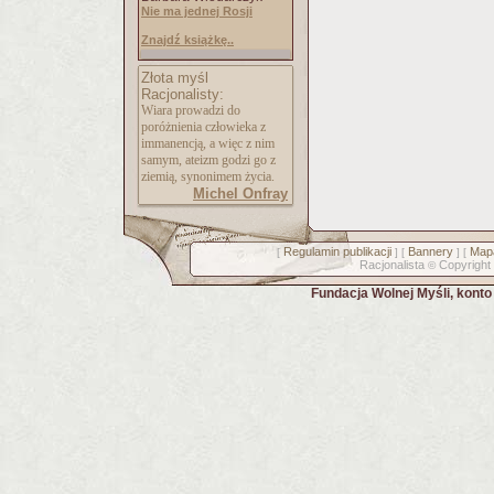
Nie ma jednej Rosji
Znajdź książkę..
Złota myśl
Racjonalisty:
Wiara prowadzi do
poróżnienia człowieka z
immanencją, a więc z nim
samym, ateizm godzi go z
ziemią, synonimem życia.
Michel Onfray
Regulamin publikacji
Bannery
Mapa
[
] [
] [
Racjonalista
Copyright
©
Fundacja Wolnej Myśli, kont