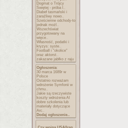
Dogmat o Trójcy
Świętej - próba l..
Diabeł tasmański i
zaraźliwy nowo..
Sześcienne odchody-to
jednak możl..
Wszechświat
przygotowany na
więce..
Własność, podatki i
kryzys: syste..
Football i "okolice"
oraz aktorst..
zakazane jabłko z raju
Ogłoszenia
:
30 marca 1689r w
Polsce
Ostatnio rozważam
wdrożenie Symfonii w
chmu..
Jakie są rzeczywiste
koszty wdrożenia AI
dobre szkolenia lub
materiały dotyczące
Arc..
Dodaj ogłoszenie..
Czy wojna USA/Iran