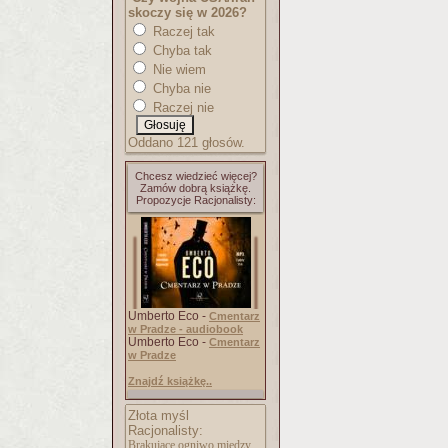
skoczy się w 2026?
Raczej tak
Chyba tak
Nie wiem
Chyba nie
Raczej nie
Oddano 121 głosów.
Chcesz wiedzieć więcej?
Zamów dobrą książkę.
Propozycje Racjonalisty:
Umberto Eco -
Cmentarz
w Pradze - audiobook
Umberto Eco -
Cmentarz
w Pradze
Znajdź książkę..
Złota myśl
Racjonalisty:
Brakujące ogniwo między