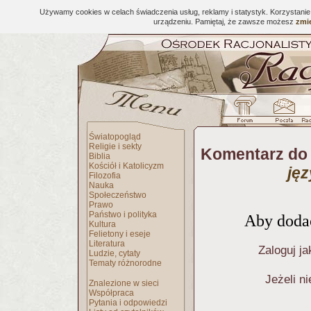
Używamy cookies w celach świadczenia usług, reklamy i statystyk. Korzystani
urządzeniu. Pamiętaj, że zawsze możesz
zmie
Światopogląd
Religie i sekty
Komentarz do 
Biblia
Kościół i Katolicyzm
ję
Filozofia
Nauka
Społeczeństwo
Prawo
Państwo i polityka
Aby dodać
Kultura
Felietony i eseje
Literatura
Zaloguj ja
Ludzie, cytaty
Tematy różnorodne
Jeżeli n
Znalezione w sieci
Współpraca
Pytania i odpowiedzi