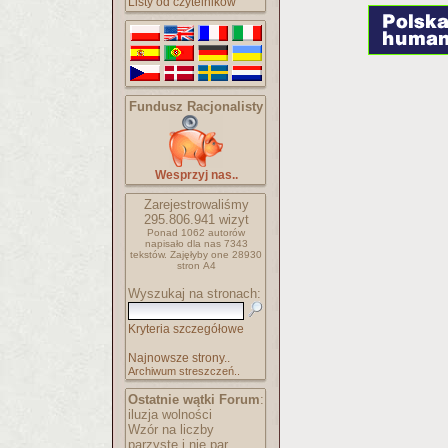
Listy od czytelników
Fundusz Racjonalisty
Wesprzyj nas..
Zarejestrowaliśmy
295.806.941
wizyt
Ponad 1062 autorów
napisało
dla nas 7343
tekstów.
Zajęłyby one 28930
stron A4
Wyszukaj na stronach:
Kryteria szczegółowe
Najnowsze strony..
Archiwum streszczeń..
Ostatnie wątki Forum
:
iluzja wolności
Wzór na liczby
parzyste i nie par..