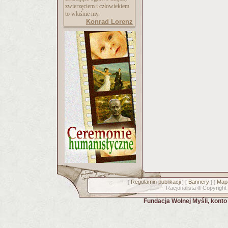
zwierzęciem i człowiekiem
to właśnie my.
Konrad Lorenz
Regulamin publikacji
Bannery
Mapa
[
] [
] [
Racjonalista
Copyright
©
Fundacja Wolnej Myśli, kont