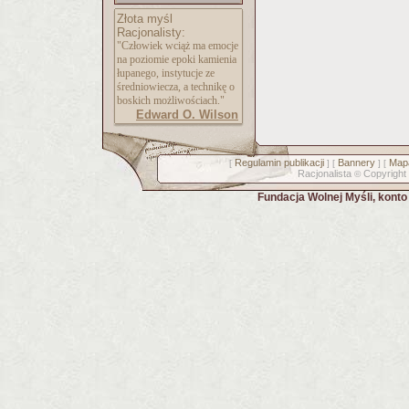
Złota myśl
Racjonalisty:
"Człowiek wciąż ma emocje
na poziomie epoki kamienia
łupanego, instytucje ze
średniowiecza, a technikę o
boskich możliwościach."
Edward O. Wilson
Regulamin publikacji
Bannery
Mapa
[
] [
] [
Racjonalista
Copyright
©
Fundacja Wolnej Myśli, kont