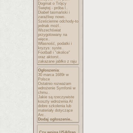
Dogmat o Trójcy
Świętej - próba l..
Diabeł tasmański i
zaraźliwy nowo..
Sześcienne odchody-to
jednak możl..
Wszechświat
przygotowany na
więce..
Własność, podatki i
kryzys: syste..
Football i "okolice"
oraz aktorst..
zakazane jabłko z raju
Ogłoszenia
:
30 marca 1689r w
Polsce
Ostatnio rozważam
wdrożenie Symfonii w
chmu..
Jakie są rzeczywiste
koszty wdrożenia AI
dobre szkolenia lub
materiały dotyczące
Arc..
Dodaj ogłoszenie..
Czy wojna USA/Iran