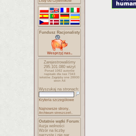
Listy od czytelników
Fundusz Racjonalisty
Wesprzyj nas..
Zarejestrowaliśmy
295.101.080
wizyt
Ponad 1062 autorów
napisało
dla nas 7343
tekstów.
Zajęłyby one 28930
stron A4
Wyszukaj na stronach:
Kryteria szczegółowe
Najnowsze strony..
Archiwum streszczeń..
Ostatnie wątki Forum
:
iluzja wolności
Wzór na liczby
parzyste i nie par..