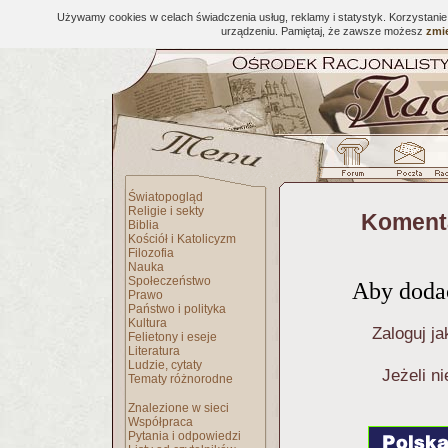
Używamy cookies w celach świadczenia usług, reklamy i statystyk. Korzystani
urządzeniu. Pamiętaj, że zawsze możesz
zmie
Światopogląd
Religie i sekty
Komenta
Biblia
Kościół i Katolicyzm
Filozofia
Nauka
Społeczeństwo
Aby dodać
Prawo
Państwo i polityka
Kultura
Zaloguj ja
Felietony i eseje
Literatura
Ludzie, cytaty
Jeżeli n
Tematy różnorodne
Znalezione w sieci
Współpraca
Pytania i odpowiedzi