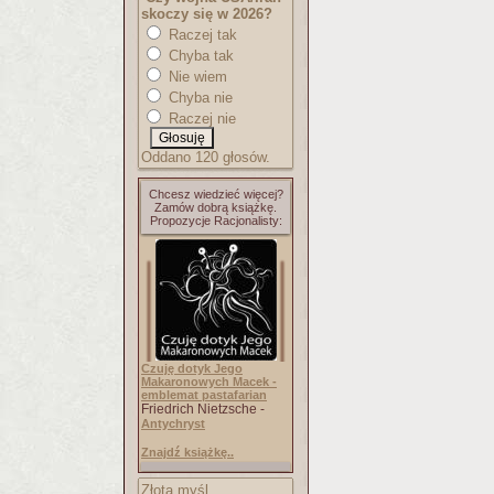
skoczy się w 2026?
Raczej tak
Chyba tak
Nie wiem
Chyba nie
Raczej nie
Oddano 120 głosów.
Chcesz wiedzieć więcej?
Zamów dobrą książkę.
Propozycje Racjonalisty:
Czuję dotyk Jego
Makaronowych Macek -
emblemat pastafarian
Friedrich Nietzsche -
Antychryst
Znajdź książkę..
Złota myśl