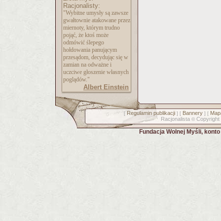
Racjonalisty:
"Wybitne umysły są zawsze
gwałtownie atakowane przez
miernoty, którym trudno
pojąć, że ktoś może
odmówić ślepego
hołdowania panującym
przesądom, decydując się w
zamian na odważne i
uczciwe głoszenie własnych
poglądów."
Albert Einstein
Regulamin publikacji
Bannery
Mapa
[
] [
] [
Racjonalista
Copyright
©
Fundacja Wolnej Myśli, kont