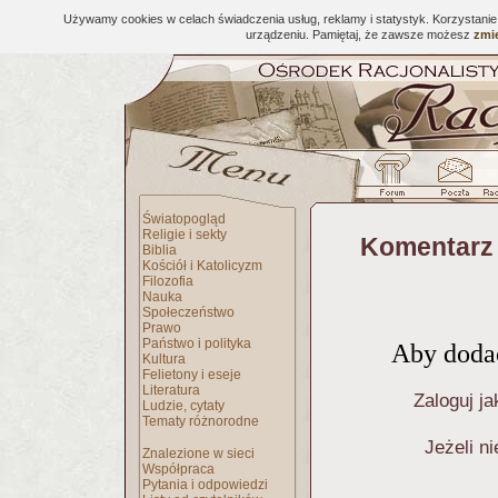
Używamy cookies w celach świadczenia usług, reklamy i statystyk. Korzystani
urządzeniu. Pamiętaj, że zawsze możesz
zmie
Światopogląd
Religie i sekty
Komentarz 
Biblia
Kościół i Katolicyzm
Filozofia
Nauka
Społeczeństwo
Prawo
Państwo i polityka
Aby dodać
Kultura
Felietony i eseje
Literatura
Zaloguj ja
Ludzie, cytaty
Tematy różnorodne
Jeżeli n
Znalezione w sieci
Współpraca
Pytania i odpowiedzi