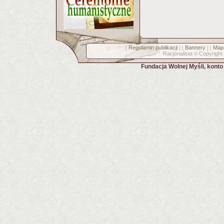
Regulamin publikacji
Bannery
Mapa
[
] [
] [
Racjonalista
Copyright
©
Fundacja Wolnej Myśli, kont