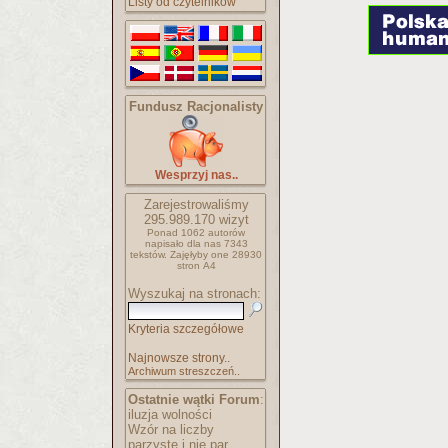
Listy od czytelników
Fundusz Racjonalisty
Wesprzyj nas..
Zarejestrowaliśmy
295.989.170
wizyt
Ponad 1062 autorów
napisało
dla nas 7343
tekstów.
Zajęłyby one 28930
stron A4
Wyszukaj na stronach:
Kryteria szczegółowe
Najnowsze strony..
Archiwum streszczeń..
Ostatnie wątki Forum
:
iluzja wolności
Wzór na liczby
parzyste i nie par..