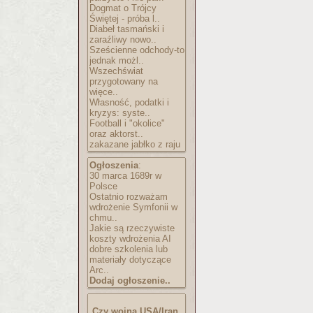
Dogmat o Trójcy
Świętej - próba l..
Diabeł tasmański i
zaraźliwy nowo..
Sześcienne odchody-to
jednak możl..
Wszechświat
przygotowany na
więce..
Własność, podatki i
kryzys: syste..
Football i "okolice"
oraz aktorst..
zakazane jabłko z raju
Ogłoszenia
:
30 marca 1689r w
Polsce
Ostatnio rozważam
wdrożenie Symfonii w
chmu..
Jakie są rzeczywiste
koszty wdrożenia AI
dobre szkolenia lub
materiały dotyczące
Arc..
Dodaj ogłoszenie..
Czy wojna USA/Iran