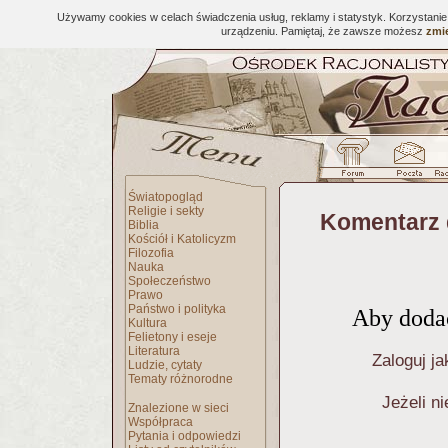
Używamy cookies w celach świadczenia usług, reklamy i statystyk. Korzystani
urządzeniu. Pamiętaj, że zawsze możesz
zmie
Światopogląd
Religie i sekty
Komentarz 
Biblia
Kościół i Katolicyzm
Filozofia
Nauka
Społeczeństwo
Prawo
Państwo i polityka
Aby dodać
Kultura
Felietony i eseje
Literatura
Zaloguj ja
Ludzie, cytaty
Tematy różnorodne
Jeżeli n
Znalezione w sieci
Współpraca
Pytania i odpowiedzi