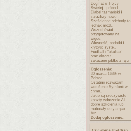
Dogmat o Trójcy
Świętej - próba l..
Diabeł tasmański i
zaraźliwy nowo..
Sześcienne odchody-to
jednak możl..
Wszechświat
przygotowany na
więce..
Własność, podatki i
kryzys: syste..
Football i "okolice"
oraz aktorst..
zakazane jabłko z raju
Ogłoszenia
:
30 marca 1689r w
Polsce
Ostatnio rozważam
wdrożenie Symfonii w
chmu..
Jakie są rzeczywiste
koszty wdrożenia AI
dobre szkolenia lub
materiały dotyczące
Arc..
Dodaj ogłoszenie..
Czy wojna USA/Iran