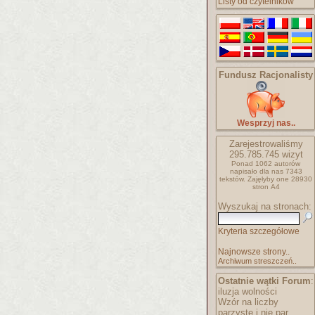
Listy od czytelników
Fundusz Racjonalisty
Wesprzyj nas..
Zarejestrowaliśmy
295.785.745
wizyt
Ponad 1062 autorów
napisało
dla nas 7343
tekstów.
Zajęłyby one 28930
stron A4
Wyszukaj na stronach:
Kryteria szczegółowe
Najnowsze strony..
Archiwum streszczeń..
Ostatnie wątki Forum
:
iluzja wolności
Wzór na liczby
parzyste i nie par..