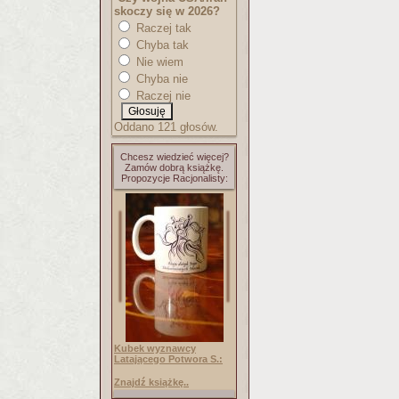
skoczy się w 2026?
Raczej tak
Chyba tak
Nie wiem
Chyba nie
Raczej nie
Oddano 121 głosów.
Chcesz wiedzieć więcej?
Zamów dobrą książkę.
Propozycje Racjonalisty:
Kubek wyznawcy
Latającego Potwora S.:
Znajdź książkę..