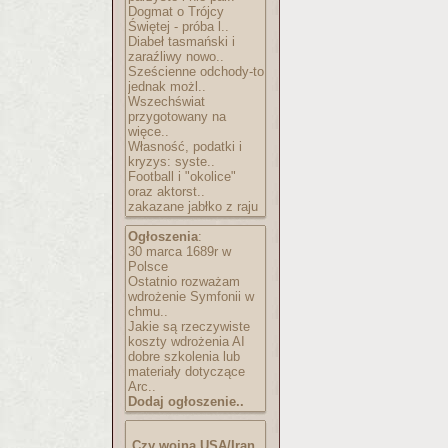
Dogmat o Trójcy
Świętej - próba l..
Diabeł tasmański i
zaraźliwy nowo..
Sześcienne odchody-to
jednak możl..
Wszechświat
przygotowany na
więce..
Własność, podatki i
kryzys: syste..
Football i "okolice"
oraz aktorst..
zakazane jabłko z raju
Ogłoszenia
:
30 marca 1689r w
Polsce
Ostatnio rozważam
wdrożenie Symfonii w
chmu..
Jakie są rzeczywiste
koszty wdrożenia AI
dobre szkolenia lub
materiały dotyczące
Arc..
Dodaj ogłoszenie..
Czy wojna USA/Iran