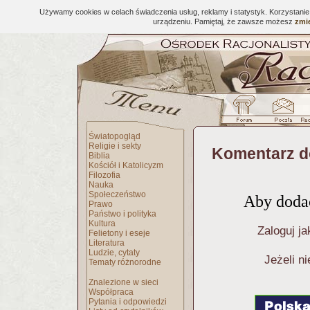
Używamy cookies w celach świadczenia usług, reklamy i statystyk. Korzystani
urządzeniu. Pamiętaj, że zawsze możesz
zmie
Światopogląd
Religie i sekty
Komentarz d
Biblia
Kościół i Katolicyzm
Filozofia
Nauka
Społeczeństwo
Aby dodać
Prawo
Państwo i polityka
Kultura
Zaloguj ja
Felietony i eseje
Literatura
Ludzie, cytaty
Jeżeli n
Tematy różnorodne
Znalezione w sieci
Współpraca
Pytania i odpowiedzi