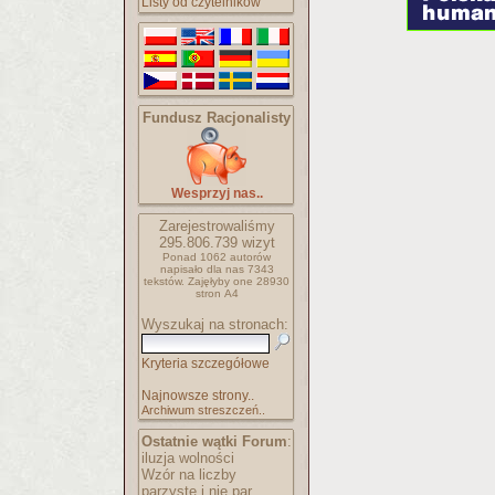
Listy od czytelników
Fundusz Racjonalisty
Wesprzyj nas..
Zarejestrowaliśmy
295.806.739
wizyt
Ponad 1062 autorów
napisało
dla nas 7343
tekstów.
Zajęłyby one 28930
stron A4
Wyszukaj na stronach:
Kryteria szczegółowe
Najnowsze strony..
Archiwum streszczeń..
Ostatnie wątki Forum
:
iluzja wolności
Wzór na liczby
parzyste i nie par..