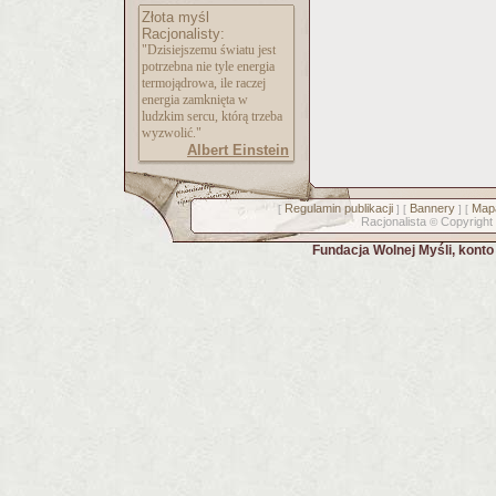
Złota myśl
Racjonalisty:
"Dzisiejszemu światu jest
potrzebna nie tyle energia
termojądrowa, ile raczej
energia zamknięta w
ludzkim sercu, którą trzeba
wyzwolić."
Albert Einstein
Regulamin publikacji
Bannery
Mapa
[
] [
] [
Racjonalista
Copyright
©
Fundacja Wolnej Myśli, kont