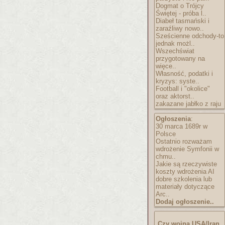
Dogmat o Trójcy
Świętej - próba l..
Diabeł tasmański i
zaraźliwy nowo..
Sześcienne odchody-to
jednak możl..
Wszechświat
przygotowany na
więce..
Własność, podatki i
kryzys: syste..
Football i "okolice"
oraz aktorst..
zakazane jabłko z raju
Ogłoszenia
:
30 marca 1689r w
Polsce
Ostatnio rozważam
wdrożenie Symfonii w
chmu..
Jakie są rzeczywiste
koszty wdrożenia AI
dobre szkolenia lub
materiały dotyczące
Arc..
Dodaj ogłoszenie..
Czy wojna USA/Iran