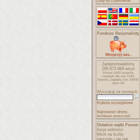
Listy od czytelników
Fundusz Racjonalisty
Wesprzyj nas..
Zarejestrowaliśmy
295.873.868
wizyt
Ponad 1062 autorów
napisało
dla nas 7343
tekstów.
Zajęłyby one 28930
stron A4
Wyszukaj na stronach:
Kryteria szczegółowe
Najnowsze strony..
Archiwum streszczeń..
Ostatnie wątki Forum
:
iluzja wolności
Wzór na liczby
parzyste i nie par..