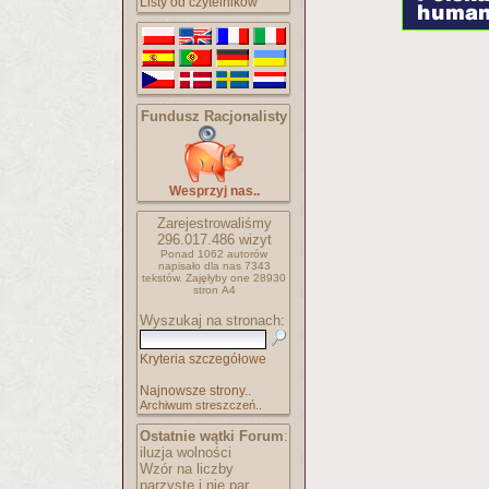
Listy od czytelników
Fundusz Racjonalisty
Wesprzyj nas..
Zarejestrowaliśmy
296.017.486
wizyt
Ponad 1062 autorów
napisało
dla nas 7343
tekstów.
Zajęłyby one 28930
stron A4
Wyszukaj na stronach:
Kryteria szczegółowe
Najnowsze strony..
Archiwum streszczeń..
Ostatnie wątki Forum
:
iluzja wolności
Wzór na liczby
parzyste i nie par..