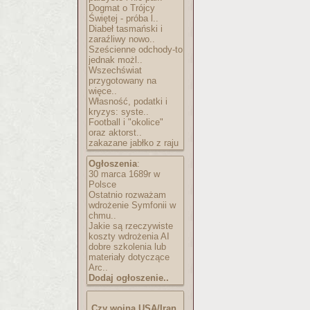
Dogmat o Trójcy
Świętej - próba l..
Diabeł tasmański i
zaraźliwy nowo..
Sześcienne odchody-to
jednak możl..
Wszechświat
przygotowany na
więce..
Własność, podatki i
kryzys: syste..
Football i "okolice"
oraz aktorst..
zakazane jabłko z raju
Ogłoszenia
:
30 marca 1689r w
Polsce
Ostatnio rozważam
wdrożenie Symfonii w
chmu..
Jakie są rzeczywiste
koszty wdrożenia AI
dobre szkolenia lub
materiały dotyczące
Arc..
Dodaj ogłoszenie..
Czy wojna USA/Iran