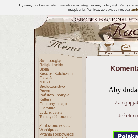
Używamy cookies w celach świadczenia usług, reklamy i statystyk. Korzystani
urządzeniu. Pamiętaj, że zawsze możesz
zmie
Światopogląd
Religie i sekty
Komenta
Biblia
Kościół i Katolicyzm
Filozofia
Nauka
Społeczeństwo
Aby dodać
Prawo
Państwo i polityka
Kultura
Zaloguj ja
Felietony i eseje
Literatura
Ludzie, cytaty
Jeżeli n
Tematy różnorodne
Znalezione w sieci
Współpraca
Pytania i odpowiedzi