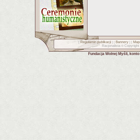
Regulamin publikacji
Bannery
Mapa
[
] [
] [
Racjonalista
Copyright
©
Fundacja Wolnej Myśli, kont