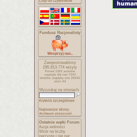
Listy od czytelników
Fundusz Racjonalisty
Wesprzyj nas..
Zarejestrowaliśmy
295.813.774
wizyty
Ponad 1062 autorów
napisało
dla nas 7343
tekstów.
Zajęłyby one 28930
stron A4
Wyszukaj na stronach:
Kryteria szczegółowe
Najnowsze strony..
Archiwum streszczeń..
Ostatnie wątki Forum
:
iluzja wolności
Wzór na liczby
parzyste i nie par..