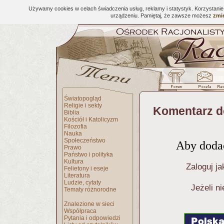
Używamy cookies w celach świadczenia usług, reklamy i statystyk. Korzystani
urządzeniu. Pamiętaj, że zawsze możesz
zmie
Światopogląd
Religie i sekty
Komentarz d
Biblia
Kościół i Katolicyzm
Filozofia
Nauka
Społeczeństwo
Aby dodać
Prawo
Państwo i polityka
Kultura
Zaloguj ja
Felietony i eseje
Literatura
Ludzie, cytaty
Jeżeli n
Tematy różnorodne
Znalezione w sieci
Współpraca
Pytania i odpowiedzi