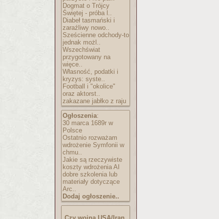
Dogmat o Trójcy
Świętej - próba l..
Diabeł tasmański i
zaraźliwy nowo..
Sześcienne odchody-to
jednak możl..
Wszechświat
przygotowany na
więce..
Własność, podatki i
kryzys: syste..
Football i "okolice"
oraz aktorst..
zakazane jabłko z raju
Ogłoszenia
:
30 marca 1689r w
Polsce
Ostatnio rozważam
wdrożenie Symfonii w
chmu..
Jakie są rzeczywiste
koszty wdrożenia AI
dobre szkolenia lub
materiały dotyczące
Arc..
Dodaj ogłoszenie..
Czy wojna USA/Iran