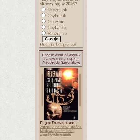
skoczy się w 2026?
Raczej tak
Chyba tak
Nie wiem
Chyba nie
Raczej nie
Oddano 121 głosów.
Chcesz wiedzieć więcej?
Zamów dobrą książkę.
Propozycje Racjonalisty:
Eugen Drewermann -
Zstępuję na barkę słońca.
Medytacje o śmierci i
zmartwychwstaniu