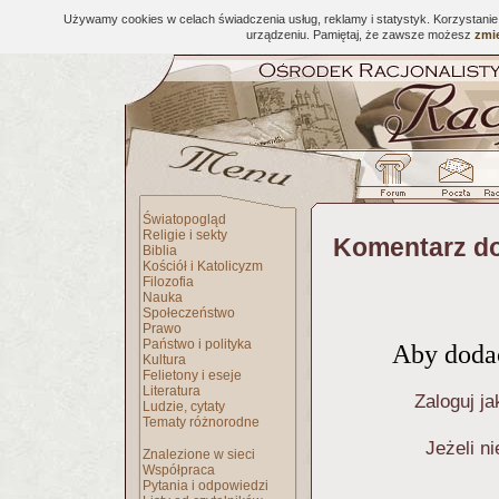
Używamy cookies w celach świadczenia usług, reklamy i statystyk. Korzystani
urządzeniu. Pamiętaj, że zawsze możesz
zmie
Światopogląd
Religie i sekty
Komentarz do
Biblia
Kościół i Katolicyzm
Filozofia
Nauka
Społeczeństwo
Prawo
Państwo i polityka
Aby dodać
Kultura
Felietony i eseje
Literatura
Zaloguj ja
Ludzie, cytaty
Tematy różnorodne
Jeżeli n
Znalezione w sieci
Współpraca
Pytania i odpowiedzi