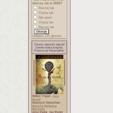
skoczy się w 2026?
Raczej tak
Chyba tak
Nie wiem
Chyba nie
Raczej nie
Oddano 121 głosów.
Chcesz wiedzieć więcej?
Zamów dobrą książkę.
Propozycje Racjonalisty:
Wiktor Trojan -
Axis
Mundi
Wojciech Giełżyński -
Wschód Wielkiego
Wschodu
Artur Patek, Jan Rydel,