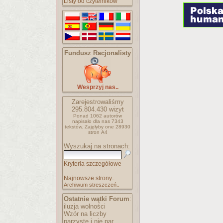
Listy od czytelników
Fundusz Racjonalisty
Wesprzyj nas..
Zarejestrowaliśmy
295.804.430
wizyt
Ponad 1062 autorów
napisało
dla nas 7343
tekstów.
Zajęłyby one 28930
stron A4
Wyszukaj na stronach:
Kryteria szczegółowe
Najnowsze strony..
Archiwum streszczeń..
Ostatnie wątki Forum
:
iluzja wolności
Wzór na liczby
parzyste i nie par..