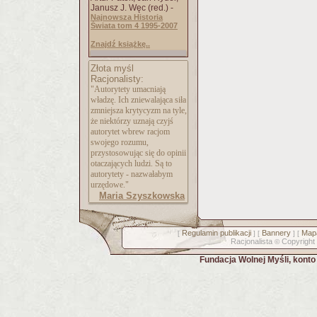
Janusz J. Węc (red.) -
Najnowsza Historia
Świata tom 4 1995-2007
Znajdź książkę..
Złota myśl
Racjonalisty:
"Autorytety umacniają
władzę. Ich zniewalająca siła
zmniejsza krytycyzm na tyle,
że niektórzy uznają czyjś
autorytet wbrew racjom
swojego rozumu,
przystosowując się do opinii
otaczających ludzi. Są to
autorytety - nazwałabym
urzędowe."
Maria Szyszkowska
Regulamin publikacji
Bannery
Mapa
[
] [
] [
Racjonalista
Copyright
©
Fundacja Wolnej Myśli, kont