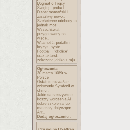
Dogmat o Trójcy
Świętej - próba l..
Diabeł tasmański i
zaraźliwy nowo..
Sześcienne odchody-to
jednak możl..
Wszechświat
przygotowany na
więce..
Własność, podatki i
kryzys: syste..
Football i "okolice"
oraz aktorst..
zakazane jabłko z raju
Ogłoszenia
:
30 marca 1689r w
Polsce
Ostatnio rozważam
wdrożenie Symfonii w
chmu..
Jakie są rzeczywiste
koszty wdrożenia AI
dobre szkolenia lub
materiały dotyczące
Arc..
Dodaj ogłoszenie..
Czy wojna USA/Iran