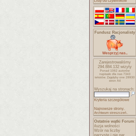
Listy od czytelników
Fundusz Racjonalisty
Wesprzyj nas..
Zarejestrowaliśmy
294.884.132
wizyty
Ponad 1062 autorów
napisało
dla nas 7343
tekstów.
Zajęłyby one 28930
stron A4
Wyszukaj na stronach:
Kryteria szczegółowe
Najnowsze strony..
Archiwum streszczeń..
Ostatnie wątki Forum
:
iluzja wolności
Wzór na liczby
parzyste i nie par..