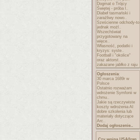
Dogmat o Trójcy
Świętej - próba l..
Diabeł tasmański i
zaraźliwy nowo..
Sześcienne odchody-to
jednak możl..
Wszechświat
przygotowany na
więce..
Własność, podatki i
kryzys: syste..
Football i "okolice"
oraz aktorst..
zakazane jabłko z raju
Ogłoszenia
:
30 marca 1689r w
Polsce
Ostatnio rozważam
wdrożenie Symfonii w
chmu..
Jakie są rzeczywiste
koszty wdrożenia AI
dobre szkolenia lub
materiały dotyczące
Arc..
Dodaj ogłoszenie..
Czy wojna USA/Iran