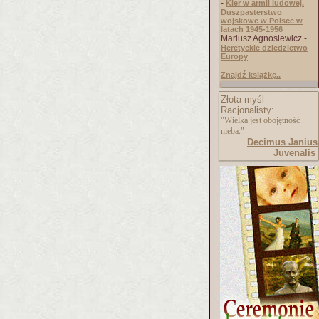
-
Kler w armii ludowej.
Duszpasterstwo
wojskowe w Polsce w
latach 1945-1956
Mariusz Agnosiewicz -
Heretyckie dziedzictwo
Europy
Znajdź książkę..
Złota myśl
Racjonalisty:
"Wielka jest obojętność
nieba."
Decimus Janius
Juvenalis