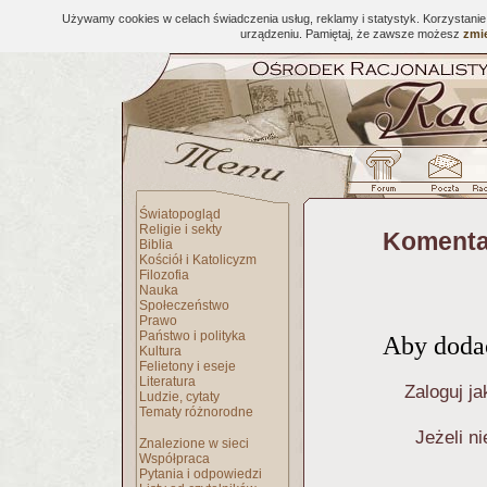
Używamy cookies w celach świadczenia usług, reklamy i statystyk. Korzystani
urządzeniu. Pamiętaj, że zawsze możesz
zmie
Światopogląd
Religie i sekty
Komenta
Biblia
Kościół i Katolicyzm
Filozofia
Nauka
Społeczeństwo
Prawo
Państwo i polityka
Aby dodać
Kultura
Felietony i eseje
Literatura
Zaloguj ja
Ludzie, cytaty
Tematy różnorodne
Jeżeli n
Znalezione w sieci
Współpraca
Pytania i odpowiedzi