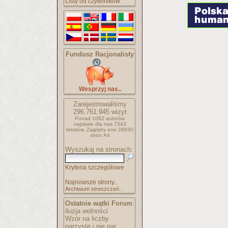
Listy od czytelników
Fundusz Racjonalisty
Wesprzyj nas..
Zarejestrowaliśmy
296.761.945
wizyt
Ponad 1062 autorów
napisało
dla nas 7343
tekstów.
Zajęłyby one 28930
stron A4
Wyszukaj na stronach:
Kryteria szczegółowe
Najnowsze strony..
Archiwum streszczeń..
Ostatnie wątki Forum
:
iluzja wolności
Wzór na liczby
parzyste i nie par..