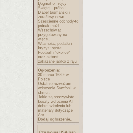
Dogmat o Trójcy
Świętej - próba l..
Diabeł tasmański i
zaraźliwy nowo..
Sześcienne odchody-to
jednak możl..
Wszechświat
przygotowany na
więce..
Własność, podatki i
kryzys: syste..
Football i "okolice"
oraz aktorst..
zakazane jabłko z raju
Ogłoszenia
:
30 marca 1689r w
Polsce
Ostatnio rozważam
wdrożenie Symfonii w
chmu..
Jakie są rzeczywiste
koszty wdrożenia AI
dobre szkolenia lub
materiały dotyczące
Arc..
Dodaj ogłoszenie..
Czy wojna USA/Iran