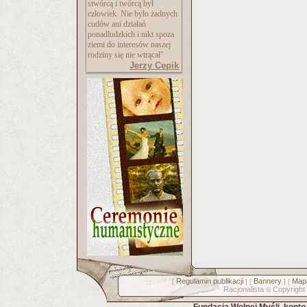
stwórcą i twórcą był
człowiek. Nie było żadnych
cudów ani działań
ponadludzkich i nikt spoza
ziemi do interesów naszej
rodziny się nie wtrącał"
Jerzy Cepik
Regulamin publikacji
Bannery
Mapa
[
] [
] [
Racjonalista
Copyright
©