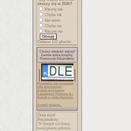
skoczy się w 2026?
Raczej tak
Chyba tak
Nie wiem
Chyba nie
Raczej nie
Oddano 121 głosów.
Chcesz wiedzieć więcej?
Zamów dobrą książkę.
Propozycje Racjonalisty:
Prowadzę się rozumnie
(dla kierowców)
Kubek wyznawcy
Latającego Potwora S.:
Kubek z rybką Darwina
Znajdź książkę..
Złota myśl
Racjonalisty:
"W dziejach cywilizacji
naszej planety, jedynym