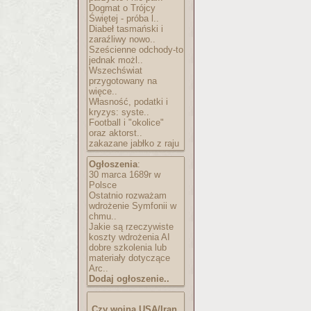
Dogmat o Trójcy
Świętej - próba l..
Diabeł tasmański i
zaraźliwy nowo..
Sześcienne odchody-to
jednak możl..
Wszechświat
przygotowany na
więce..
Własność, podatki i
kryzys: syste..
Football i "okolice"
oraz aktorst..
zakazane jabłko z raju
Ogłoszenia
:
30 marca 1689r w
Polsce
Ostatnio rozważam
wdrożenie Symfonii w
chmu..
Jakie są rzeczywiste
koszty wdrożenia AI
dobre szkolenia lub
materiały dotyczące
Arc..
Dodaj ogłoszenie..
Czy wojna USA/Iran