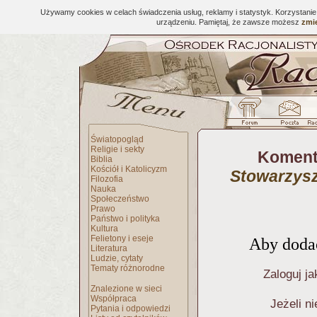
Używamy cookies w celach świadczenia usług, reklamy i statystyk. Korzystani
urządzeniu. Pamiętaj, że zawsze możesz
zmie
Światopogląd
Religie i sekty
Koment
Biblia
Kościół i Katolicyzm
Stowarzysz
Filozofia
Nauka
Społeczeństwo
Prawo
Państwo i polityka
Kultura
Felietony i eseje
Aby dodać
Literatura
Ludzie, cytaty
Tematy różnorodne
Zaloguj ja
Znalezione w sieci
Współpraca
Jeżeli n
Pytania i odpowiedzi