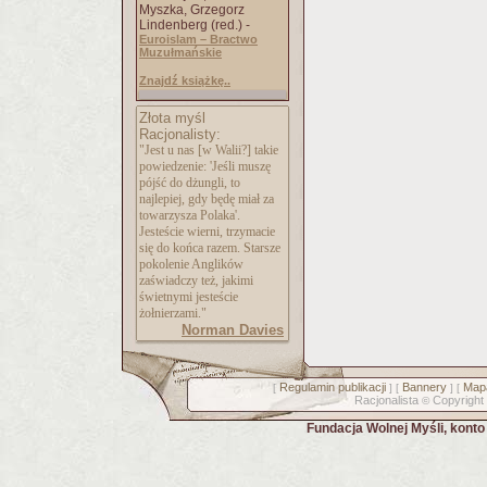
Myszka, Grzegorz
Lindenberg (red.) -
Euroislam – Bractwo
Muzułmańskie
Znajdź książkę..
Złota myśl
Racjonalisty:
"Jest u nas [w Walii?] takie
powiedzenie: 'Jeśli muszę
pójść do dżungli, to
najlepiej, gdy będę miał za
towarzysza Polaka'.
Jesteście wierni, trzymacie
się do końca razem. Starsze
pokolenie Anglików
zaświadczy też, jakimi
świetnymi jesteście
żołnierzami."
Norman Davies
Regulamin publikacji
Bannery
Mapa
[
] [
] [
Racjonalista
Copyright
©
Fundacja Wolnej Myśli, kont