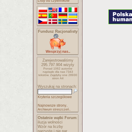
Listy od czytelników
Fundusz Racjonalisty
Wesprzyj nas..
Zarejestrowaliśmy
295.797.904
wizyty
Ponad 1062 autorów
napisało
dla nas 7343
tekstów.
Zajęłyby one 28930
stron A4
Wyszukaj na stronach:
Kryteria szczegółowe
Najnowsze strony..
Archiwum streszczeń..
Ostatnie wątki Forum
:
iluzja wolności
Wzór na liczby
parzyste i nie par..