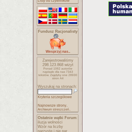
Listy od czytelników
Fundusz Racjonalisty
Wesprzyj nas..
Zarejestrowaliśmy
298.123.868
wizyt
Ponad 1062 autorów
napisało
dla nas 7343
tekstów.
Zajęłyby one 28930
stron A4
Wyszukaj na stronach:
Kryteria szczegółowe
Najnowsze strony..
Archiwum streszczeń..
Ostatnie wątki Forum
:
iluzja wolności
Wzór na liczby
parzyste i nie par..