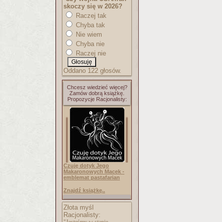
skoczy się w 2026?
Raczej tak
Chyba tak
Nie wiem
Chyba nie
Raczej nie
Oddano 122 głosów.
Chcesz wiedzieć więcej?
Zamów dobrą książkę.
Propozycje Racjonalisty:
Czuję dotyk Jego
Makaronowych Macek -
emblemat pastafarian
Znajdź książkę..
Złota myśl
Racjonalisty: