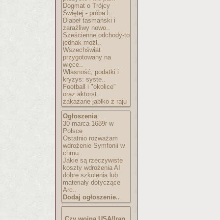
Dogmat o Trójcy
Świętej - próba l..
Diabeł tasmański i
zaraźliwy nowo..
Sześcienne odchody-to
jednak możl..
Wszechświat
przygotowany na
więce..
Własność, podatki i
kryzys: syste..
Football i "okolice"
oraz aktorst..
zakazane jabłko z raju
Ogłoszenia
:
30 marca 1689r w
Polsce
Ostatnio rozważam
wdrożenie Symfonii w
chmu..
Jakie są rzeczywiste
koszty wdrożenia AI
dobre szkolenia lub
materiały dotyczące
Arc..
Dodaj ogłoszenie..
Czy wojna USA/Iran