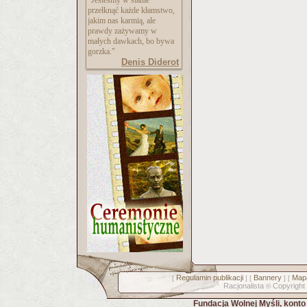
"Jesteśmy w stanie
przełknąć każde kłamstwo,
jakim nas karmią, ale
prawdy zażywamy w
małych dawkach, bo bywa
gorzka."
Denis Diderot
Regulamin publikacji
Bannery
Mapa
[
] [
] [
Racjonalista
Copyright
©
Fundacja Wolnej Myśli, kont