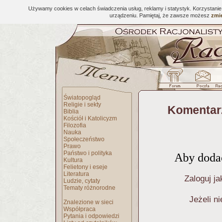
Używamy cookies w celach świadczenia usług, reklamy i statystyk. Korzystani
urządzeniu. Pamiętaj, że zawsze możesz
zmie
Światopogląd
Religie i sekty
Komentar
Biblia
Kościół i Katolicyzm
Filozofia
Nauka
Społeczeństwo
Prawo
Państwo i polityka
Aby dodać
Kultura
Felietony i eseje
Literatura
Zaloguj ja
Ludzie, cytaty
Tematy różnorodne
Jeżeli n
Znalezione w sieci
Współpraca
Pytania i odpowiedzi