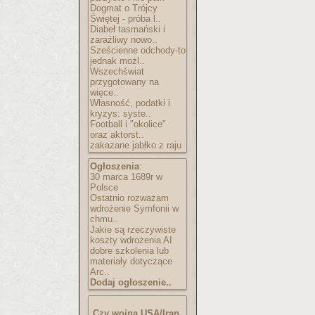
Dogmat o Trójcy
Świętej - próba l..
Diabeł tasmański i
zaraźliwy nowo..
Sześcienne odchody-to
jednak możl..
Wszechświat
przygotowany na
więce..
Własność, podatki i
kryzys: syste..
Football i "okolice"
oraz aktorst..
zakazane jabłko z raju
Ogłoszenia
:
30 marca 1689r w
Polsce
Ostatnio rozważam
wdrożenie Symfonii w
chmu..
Jakie są rzeczywiste
koszty wdrożenia AI
dobre szkolenia lub
materiały dotyczące
Arc..
Dodaj ogłoszenie..
Czy wojna USA/Iran