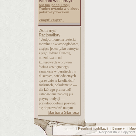
Barbara Włodarczyk -
Nie ma jednej Rosji
Trudne pytania w dialogu
polsko-żydowskim
Znajdź książkę..
Złota myśl
Racjonalisty:
"Uodpornione na rozterki
moralne i światopoglądowe,
znające jeden tylko autorytet
z jego Jedyną Prawdą,
odizolowane od
kulturowych wpływów
świata zewnętrznego,
zamykane w parafiach i w
dusznych, wielodzietnych
„prawdziwie katolickich”
rodzinach, pokolenie to —
dla którego prawa dziś
ustanawiane nabiorą już
patyny tradycji —
prawdopodobnie pozwoli
się doprowadzić na tym..
Barbara Stanosz
Regulamin publikacji
Bannery
Mapa
[
] [
] [
Racjonalista
Copyright
©