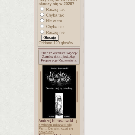
skoczy się w 2026?
Raczej tak
Chyba tak
Nie wiem
Chyba nie
Raczej nie
Oddano 120 głosów.
Chcesz wiedzieć więcej?
Zamów dobrą książkę.
Propozycje Racjonalisty:
Andrzej Koraszewski -
I
z wichru odezwał się
Pan... Darwin, czuj się
odwołany