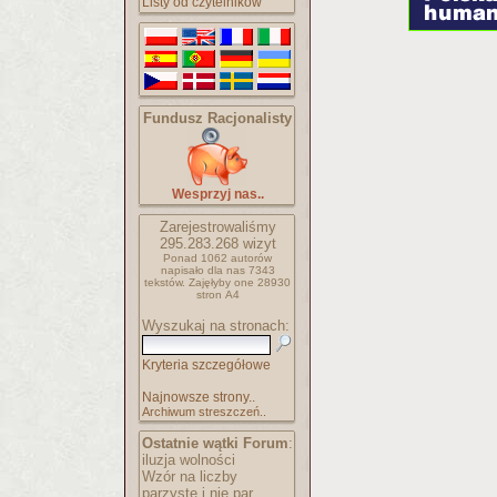
Listy od czytelników
Fundusz Racjonalisty
Wesprzyj nas..
Zarejestrowaliśmy
295.283.268
wizyt
Ponad 1062 autorów
napisało
dla nas 7343
tekstów.
Zajęłyby one 28930
stron A4
Wyszukaj na stronach:
Kryteria szczegółowe
Najnowsze strony..
Archiwum streszczeń..
Ostatnie wątki Forum
:
iluzja wolności
Wzór na liczby
parzyste i nie par..