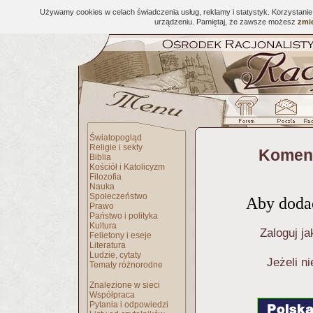
Używamy cookies w celach świadczenia usług, reklamy i statystyk. Korzystani
urządzeniu. Pamiętaj, że zawsze możesz
zmie
Światopogląd
Religie i sekty
Koment
Biblia
Kościół i Katolicyzm
Filozofia
Nauka
Społeczeństwo
Aby dodać
Prawo
Państwo i polityka
Kultura
Zaloguj ja
Felietony i eseje
Literatura
Ludzie, cytaty
Jeżeli n
Tematy różnorodne
Znalezione w sieci
Współpraca
Pytania i odpowiedzi