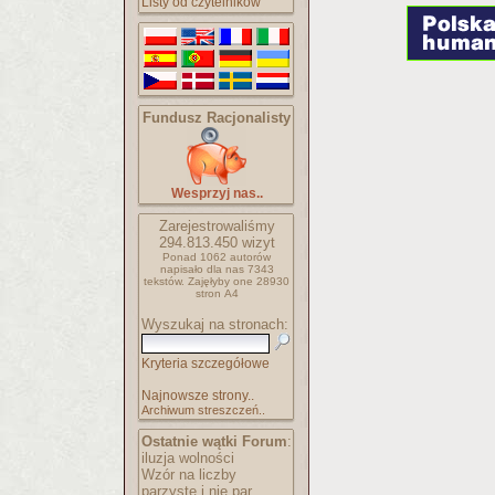
Listy od czytelników
Fundusz Racjonalisty
Wesprzyj nas..
Zarejestrowaliśmy
294.813.450
wizyt
Ponad 1062 autorów
napisało
dla nas 7343
tekstów.
Zajęłyby one 28930
stron A4
Wyszukaj na stronach:
Kryteria szczegółowe
Najnowsze strony..
Archiwum streszczeń..
Ostatnie wątki Forum
:
iluzja wolności
Wzór na liczby
parzyste i nie par..