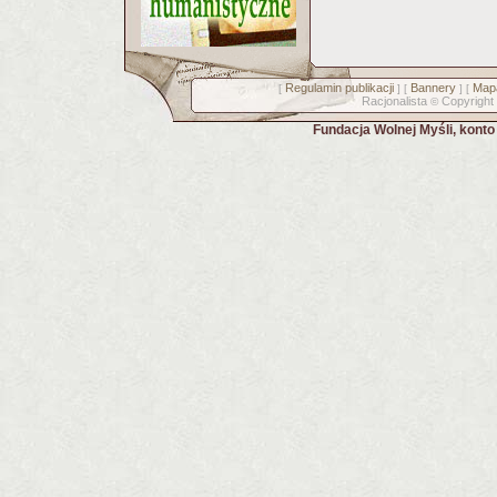
Regulamin publikacji
Bannery
Mapa
[
] [
] [
Racjonalista
Copyright
©
Fundacja Wolnej Myśli, kont