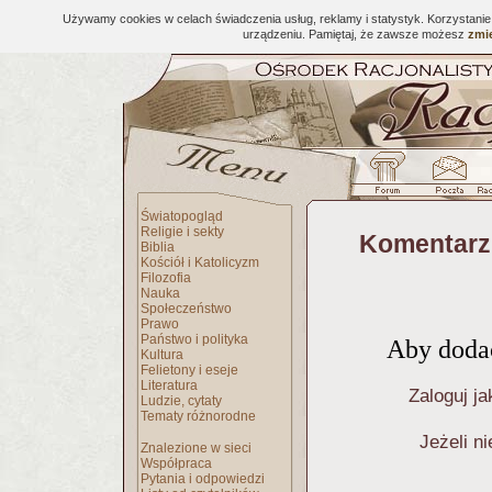
Używamy cookies w celach świadczenia usług, reklamy i statystyk. Korzystani
urządzeniu. Pamiętaj, że zawsze możesz
zmie
Światopogląd
Religie i sekty
Komentarz
Biblia
Kościół i Katolicyzm
Filozofia
Nauka
Społeczeństwo
Prawo
Państwo i polityka
Aby dodać
Kultura
Felietony i eseje
Literatura
Zaloguj ja
Ludzie, cytaty
Tematy różnorodne
Jeżeli n
Znalezione w sieci
Współpraca
Pytania i odpowiedzi