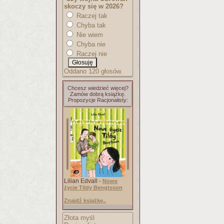
skoczy się w 2026?
Raczej tak
Chyba tak
Nie wiem
Chyba nie
Raczej nie
Oddano 120 głosów.
Chcesz wiedzieć więcej?
Zamów dobrą książkę.
Propozycje Racjonalisty:
Lilian Edvall -
Nowe
życie Tildy Bengtsson
Znajdź książkę..
Złota myśl