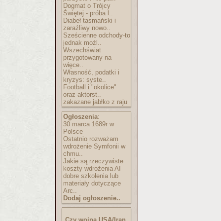
Dogmat o Trójcy
Świętej - próba l..
Diabeł tasmański i
zaraźliwy nowo..
Sześcienne odchody-to
jednak możl..
Wszechświat
przygotowany na
więce..
Własność, podatki i
kryzys: syste..
Football i "okolice"
oraz aktorst..
zakazane jabłko z raju
Ogłoszenia
:
30 marca 1689r w
Polsce
Ostatnio rozważam
wdrożenie Symfonii w
chmu..
Jakie są rzeczywiste
koszty wdrożenia AI
dobre szkolenia lub
materiały dotyczące
Arc..
Dodaj ogłoszenie..
Czy wojna USA/Iran