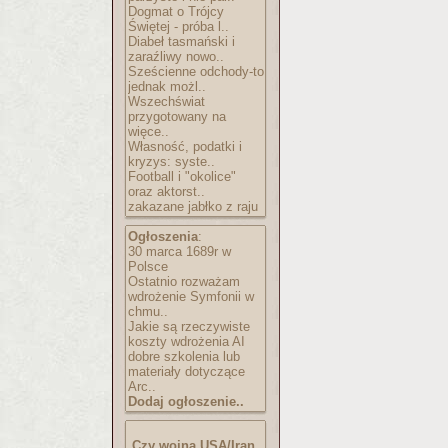
Dogmat o Trójcy
Świętej - próba l..
Diabeł tasmański i
zaraźliwy nowo..
Sześcienne odchody-to
jednak możl..
Wszechświat
przygotowany na
więce..
Własność, podatki i
kryzys: syste..
Football i "okolice"
oraz aktorst..
zakazane jabłko z raju
Ogłoszenia
:
30 marca 1689r w
Polsce
Ostatnio rozważam
wdrożenie Symfonii w
chmu..
Jakie są rzeczywiste
koszty wdrożenia AI
dobre szkolenia lub
materiały dotyczące
Arc..
Dodaj ogłoszenie..
Czy wojna USA/Iran