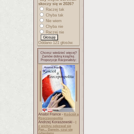
skoczy się w 2026?
Raczej tak
Chyba tak
Nie wiem
Chyba nie
Raczej nie
Oddano 121 głosów.
Chcesz wiedzieć więcej?
Zamów dobrą książkę.
Propozycje Racjonalisty:
Anatol France -
Kościół a
Rzeczpospolita
Andrzej Koraszewski -
I
z wichru odezwał się
Pan... Darwin, czuj się
odwołany