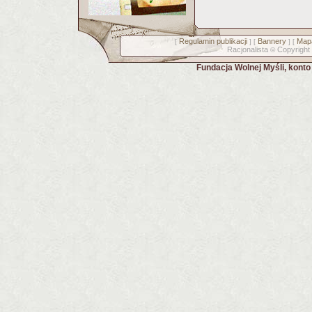
Regulamin publikacji
Bannery
Mapa
[
] [
] [
Racjonalista
Copyright
©
Fundacja Wolnej Myśli, kont