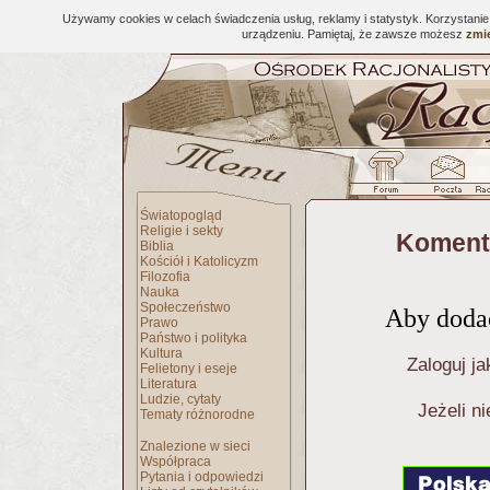
Używamy cookies w celach świadczenia usług, reklamy i statystyk. Korzystani
urządzeniu. Pamiętaj, że zawsze możesz
zmie
Światopogląd
Religie i sekty
Komenta
Biblia
Kościół i Katolicyzm
Filozofia
Nauka
Społeczeństwo
Aby dodać
Prawo
Państwo i polityka
Kultura
Zaloguj ja
Felietony i eseje
Literatura
Ludzie, cytaty
Jeżeli n
Tematy różnorodne
Znalezione w sieci
Współpraca
Pytania i odpowiedzi