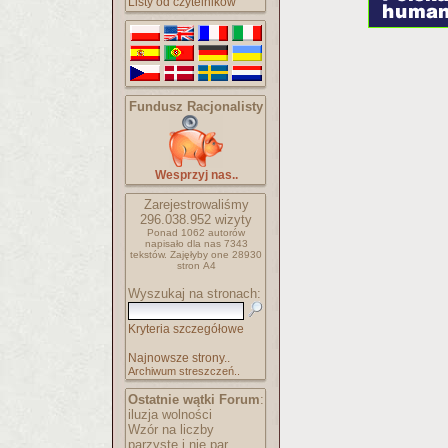
Listy od czytelników
Fundusz Racjonalisty
Wesprzyj nas..
Zarejestrowaliśmy
296.038.952
wizyty
Ponad 1062 autorów
napisało
dla nas 7343
tekstów.
Zajęłyby one 28930
stron A4
Wyszukaj na stronach:
Kryteria szczegółowe
Najnowsze strony..
Archiwum streszczeń..
Ostatnie wątki Forum
:
iluzja wolności
Wzór na liczby
parzyste i nie par..