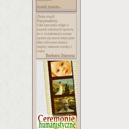
Znajdź książkę..
Złota myśl
Racjonalisty:
Fakt nauczania religii w
murach szkolnych sprawia,
że w świadomości ucznia
zaciera się nawet intuicyjnie
dlań uchwytna różnica
między statusem wiedzy i
wiary.
Barbara Stanosz