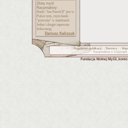
Złota myśl
Racjonalisty:
Hasło "Jan Paweł II" jest w
Polsce tym, czym hasło
"przecena" w marketach.
Jedno i drugie zapewnia
frekwencję.
Dariusz Kaliszuk
Regulamin publikacji
Bannery
Mapa
[
] [
] [
Racjonalista
Copyright
©
Fundacja Wolnej Myśli, kont