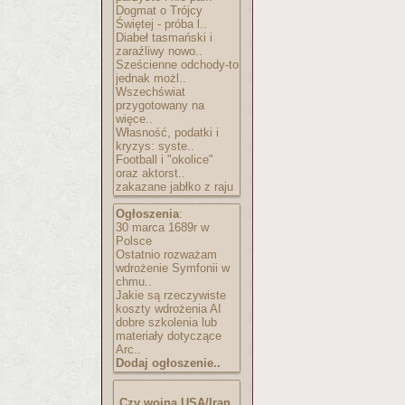
Dogmat o Trójcy
Świętej - próba l..
Diabeł tasmański i
zaraźliwy nowo..
Sześcienne odchody-to
jednak możl..
Wszechświat
przygotowany na
więce..
Własność, podatki i
kryzys: syste..
Football i "okolice"
oraz aktorst..
zakazane jabłko z raju
Ogłoszenia
:
30 marca 1689r w
Polsce
Ostatnio rozważam
wdrożenie Symfonii w
chmu..
Jakie są rzeczywiste
koszty wdrożenia AI
dobre szkolenia lub
materiały dotyczące
Arc..
Dodaj ogłoszenie..
Czy wojna USA/Iran