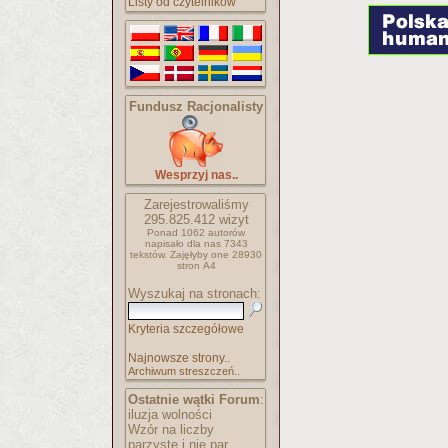
Listy od czytelników
Fundusz Racjonalisty
Wesprzyj nas..
Zarejestrowaliśmy
295.825.412
wizyt
Ponad 1062 autorów
napisało
dla nas 7343
tekstów.
Zajęłyby one 28930
stron A4
Wyszukaj na stronach:
Kryteria szczegółowe
Najnowsze strony..
Archiwum streszczeń..
Ostatnie wątki Forum
:
iluzja wolności
Wzór na liczby
parzyste i nie par..