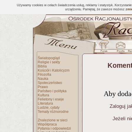
Używamy cookies w celach świadczenia usług, reklamy i statystyk. Korzystani
urządzeniu. Pamiętaj, że zawsze możesz
zmie
Światopogląd
Religie i sekty
Koment
Biblia
Kościół i Katolicyzm
Filozofia
Nauka
Społeczeństwo
Prawo
Państwo i polityka
Aby dodać
Kultura
Felietony i eseje
Literatura
Zaloguj ja
Ludzie, cytaty
Tematy różnorodne
Jeżeli n
Znalezione w sieci
Współpraca
Pytania i odpowiedzi