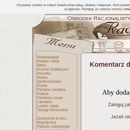
Używamy cookies w celach świadczenia usług, reklamy i statystyk. Korzystani
urządzeniu. Pamiętaj, że zawsze możesz
zmie
Światopogląd
Religie i sekty
Komentarz d
Biblia
Kościół i Katolicyzm
Filozofia
Nauka
Społeczeństwo
Prawo
Państwo i polityka
Aby dodać
Kultura
Felietony i eseje
Literatura
Zaloguj ja
Ludzie, cytaty
Tematy różnorodne
Jeżeli n
Znalezione w sieci
Współpraca
Pytania i odpowiedzi