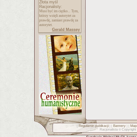
Złota myśl
Racjonalisty:
Musi być im ciężko... Tym,
którzy wzięli autorytet za
prawdę, zamiast prawdę za
autorytet.
Gerald Massey
Regulamin publikacji
Bannery
Mapa
[
] [
] [
Racjonalista
Copyright
©