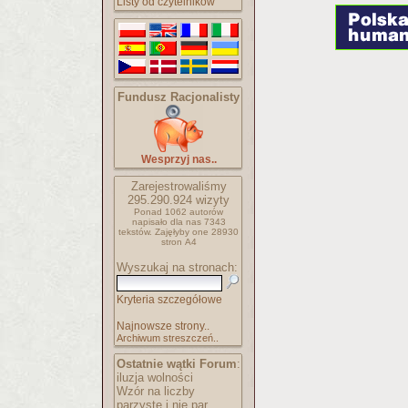
Listy od czytelników
Fundusz Racjonalisty
Wesprzyj nas..
Zarejestrowaliśmy
295.290.924
wizyty
Ponad 1062 autorów
napisało
dla nas 7343
tekstów.
Zajęłyby one 28930
stron A4
Wyszukaj na stronach:
Kryteria szczegółowe
Najnowsze strony..
Archiwum streszczeń..
Ostatnie wątki Forum
:
iluzja wolności
Wzór na liczby
parzyste i nie par..