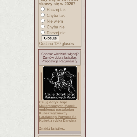
skoczy się w 2026?
Raczej tak
Chyba tak
Nie wiem
Chyba nie
Raczej nie
Oddano 120 głosów.
Chcesz wiedzieć więcej?
Zamów dobrą książkę.
Propozycje Racjonalisty:
Czuję dotyk Jego
Makaronowych Macek -
emblemat pastafarian
Kubek wyznawcy
Latającego Potwora S.:
Kubek z rybką Darwina
Znajdź książkę..