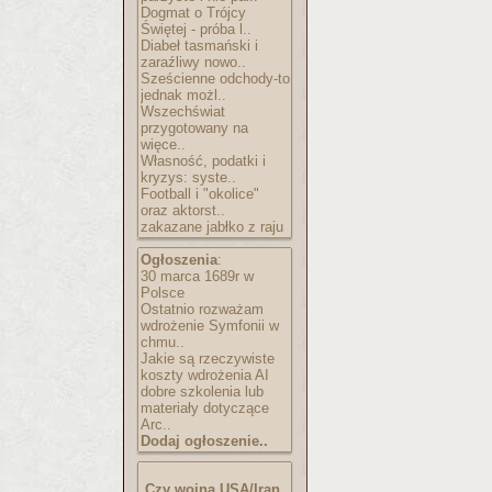
Dogmat o Trójcy
Świętej - próba l..
Diabeł tasmański i
zaraźliwy nowo..
Sześcienne odchody-to
jednak możl..
Wszechświat
przygotowany na
więce..
Własność, podatki i
kryzys: syste..
Football i "okolice"
oraz aktorst..
zakazane jabłko z raju
Ogłoszenia
:
30 marca 1689r w
Polsce
Ostatnio rozważam
wdrożenie Symfonii w
chmu..
Jakie są rzeczywiste
koszty wdrożenia AI
dobre szkolenia lub
materiały dotyczące
Arc..
Dodaj ogłoszenie..
Czy wojna USA/Iran