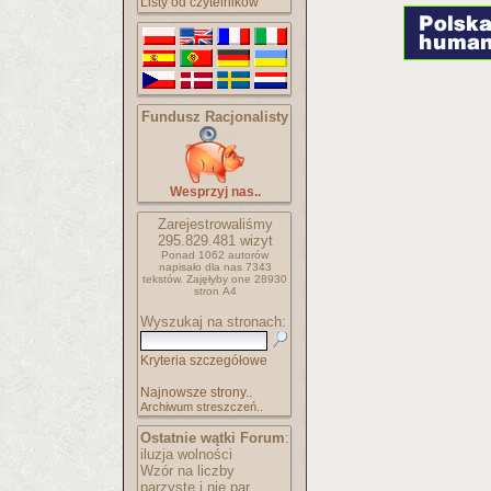
Listy od czytelników
Fundusz Racjonalisty
Wesprzyj nas..
Zarejestrowaliśmy
295.829.481
wizyt
Ponad 1062 autorów
napisało
dla nas 7343
tekstów.
Zajęłyby one 28930
stron A4
Wyszukaj na stronach:
Kryteria szczegółowe
Najnowsze strony..
Archiwum streszczeń..
Ostatnie wątki Forum
:
iluzja wolności
Wzór na liczby
parzyste i nie par..