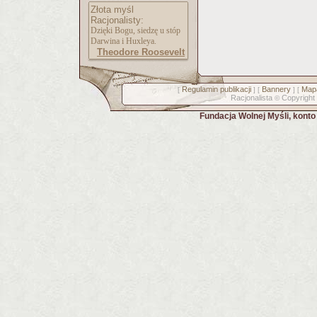
Złota myśl
Racjonalisty:
Dzięki Bogu, siedzę u stóp
Darwina i Huxleya.
Theodore Roosevelt
Regulamin publikacji
Bannery
Mapa
[
] [
] [
Racjonalista
Copyright
©
Fundacja Wolnej Myśli, kont