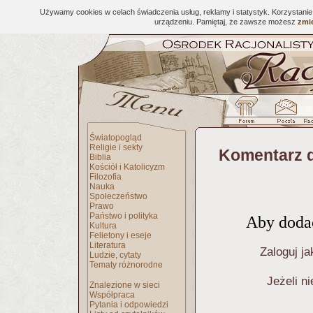
Używamy cookies w celach świadczenia usług, reklamy i statystyk. Korzystani
urządzeniu. Pamiętaj, że zawsze możesz
zmie
Światopogląd
Religie i sekty
Komentarz d
Biblia
Kościół i Katolicyzm
Filozofia
Nauka
Społeczeństwo
Prawo
Państwo i polityka
Aby dodać
Kultura
Felietony i eseje
Literatura
Zaloguj ja
Ludzie, cytaty
Tematy różnorodne
Jeżeli n
Znalezione w sieci
Współpraca
Pytania i odpowiedzi