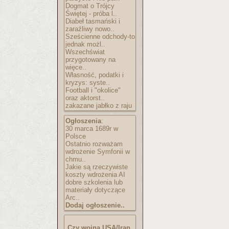
Dogmat o Trójcy
Świętej - próba l..
Diabeł tasmański i
zaraźliwy nowo..
Sześcienne odchody-to
jednak możl..
Wszechświat
przygotowany na
więce..
Własność, podatki i
kryzys: syste..
Football i "okolice"
oraz aktorst..
zakazane jabłko z raju
Ogłoszenia
:
30 marca 1689r w
Polsce
Ostatnio rozważam
wdrożenie Symfonii w
chmu..
Jakie są rzeczywiste
koszty wdrożenia AI
dobre szkolenia lub
materiały dotyczące
Arc..
Dodaj ogłoszenie..
Czy wojna USA/Iran