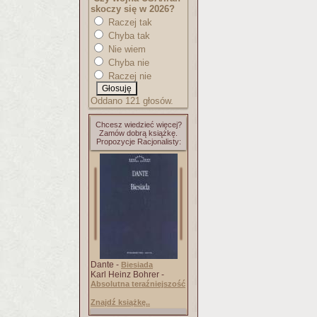
skoczy się w 2026?
Raczej tak
Chyba tak
Nie wiem
Chyba nie
Raczej nie
Oddano 121 głosów.
Chcesz wiedzieć więcej?
Zamów dobrą książkę.
Propozycje Racjonalisty:
Dante -
Biesiada
Karl Heinz Bohrer -
Absolutna teraźniejszość
Znajdź książkę..