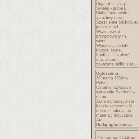
Dogmat o Trójcy
Świętej - próba l..
Diabeł tasmański i
zaraźliwy nowo..
Sześcienne odchody-to
jednak możl..
Wszechświat
przygotowany na
więce..
Własność, podatki i
kryzys: syste..
Football i "okolice"
oraz aktorst..
zakazane jabłko z raju
Ogłoszenia
:
30 marca 1689r w
Polsce
Ostatnio rozważam
wdrożenie Symfonii w
chmu..
Jakie są rzeczywiste
koszty wdrożenia AI
dobre szkolenia lub
materiały dotyczące
Arc..
Dodaj ogłoszenie..
Czy wojna USA/Iran