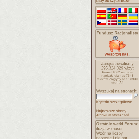
Listy od czytelników
Fundusz Racjonalisty
Wesprzyj nas..
Zarejestrowaliśmy
295.324.029
wizyt
Ponad 1062 autorów
napisało
dla nas 7343
tekstów.
Zajęłyby one 28930
stron A4
Wyszukaj na stronach:
Kryteria szczegółowe
Najnowsze strony..
Archiwum streszczeń..
Ostatnie wątki Forum
:
iluzja wolności
Wzór na liczby
parzyste i nie par..